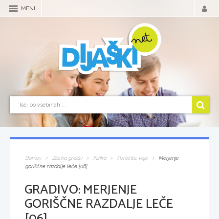
MENI
Domov
Zbirka gradiv
Fizika
Poročila, vaje
Merjenje
goriščne razdalje leče [06]
GRADIVO:
MERJENJE
GORIŠČNE RAZDALJE LEČE
[06]