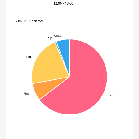
B
. 
POVEČAVA ZBIRALNE LEČE
Razmerje med velikostjo slike in velikostjo predmeta je povečava.
Formula:
VRSTA PRENOSA
Vse podatke vzamemo iz prejšnje naloge in izračunamo po formuli: 
1.
M= 0,4 
5.
M= 0,83
2.
M= 0,62
6.
M= 0,5
3.
M= 1,61
7.
M=2
4.
M= 1,2