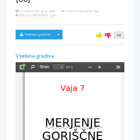
NA VOLJO OD:
21.12.2018
ŠTEVILO OGLEDOV: 791
ŠTEVILO PRENOSOV: 1540
Skrij/prikaži meni
Prenesi gradivo
+2
Vsebina gradiva
Stran:
od 5
Preklopi
Najdi
Pomanjšaj
Povečaj
Orodja
stransko
vrstico
Vaja 7
MERJENJE
GORIŠČNE