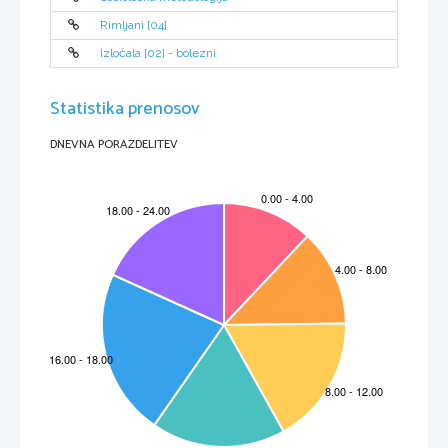
Rimljani [04]
Izločala [02] - bolezni
Statistika prenosov
DNEVNA PORAZDELITEV
A
. 
ENAČBA ZBIRALNE LEČE
IZMERJENE VREDNOSTI:
a (cm)
b (cm)
f (cm)
20
8
5,71
14.5
9
5,55
9
14.5
5,55
10
12
5,45
12
10
5,45
17
8.5
5,67
8.5
17
5,67
Goriščno razdaljo leče smo izračunali po formuli: 
Izračunamo še povprečno vrednost goriščne razdalje
:
=5,58 cm 
 0,13 cm
. 
