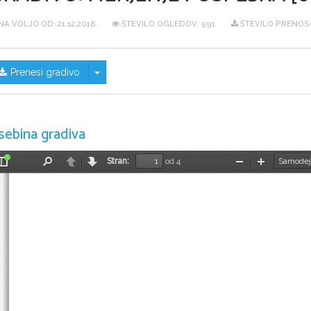
NA VOLJO OD:
21.12.2018
ŠTEVILO OGLEDOV: 591
ŠTEVILO PRENOS
Skrij/prikaži meni
Prenesi gradivo
sebina gradiva
Stran:
od 4
Preklopi
Najdi
Nazaj
Naprej
Pomanjšaj
Povečaj
stransko
vrstico