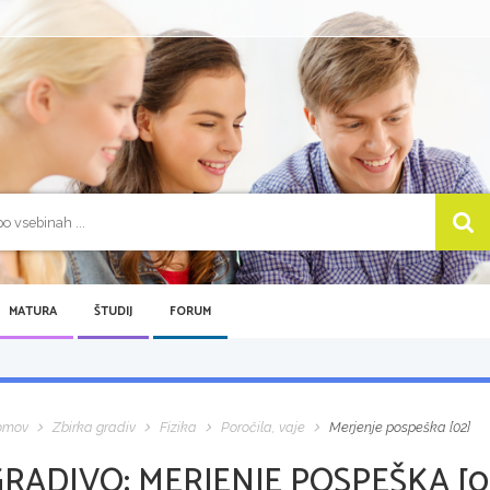
MATURA
ŠTUDIJ
FORUM
omov
Zbirka gradiv
Fizika
Poročila, vaje
Merjenje pospeška [02]
GRADIVO:
MERJENJE POSPEŠKA [0