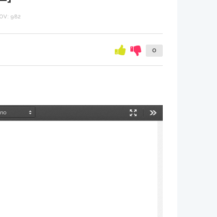
OV: 982
0
Način
Orodja
predstavitve