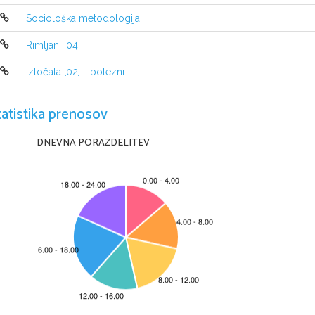
Sociološka metodologija
Rimljani [04]
Izločala [02] - bolezni
tatistika prenosov
DNEVNA PORAZDELITEV