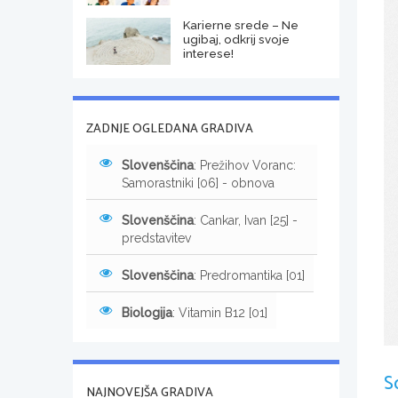
Karierne srede – Ne
ugibaj, odkrij svoje
interese!
ZADNJE OGLEDANA GRADIVA
Slovenščina
: Prežihov Voranc:
Samorastniki [06] - obnova
Slovenščina
: Cankar, Ivan [25] -
predstavitev
Slovenščina
: Predromantika [01]
Biologija
: Vitamin B12 [01]
S
NAJNOVEJŠA GRADIVA