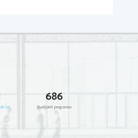
ostjo nič. Pot narašča s kvadratom 
3
686
EZULTATI
kih šol
študijskih programov
te sva dobila na podlagi izračunov, in
li narejeni v desetinkah sekunde. Na 
 jih je imela kroglica v določenem 
obljenih rezultatov sva nato izračunala pospeške, ki jiht. Iz dobljenih rezultatov sva nato izračunala pospeške, ki jih