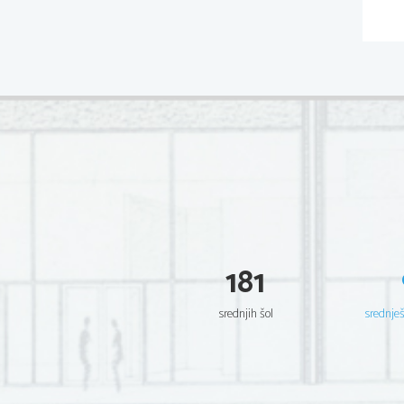
181
srednjih šol
srednje