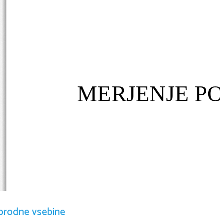
MERJENJE P
orodne vsebine