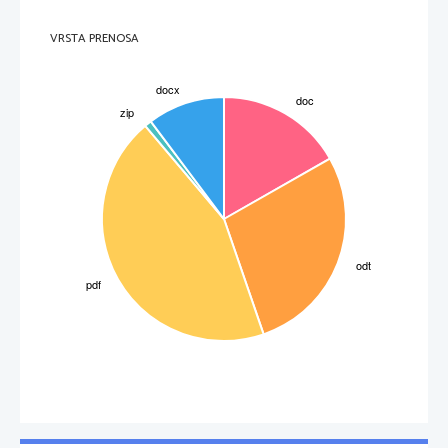
  Pri zadnjem primeru vlečemo pod zelo ostrim kotom, 30°, kar pomeni da gre velik
del sile silomera v vodoravno komponento in moramo toliko močneje vleči, da je
navpična komponenta, ki kljubuje sili teže, dovolj velika. 
 Z vajo smo potrdili tudii, da sta sila osi ter vlečna sila količinsko enaki sili teže,
vektorsko pa nasprotni njej, če hočemo da je neko telo v ravnovesju, torej, da je
VRSTA PRENOSA
rezultanta vseh sil na telo enaka 0. 