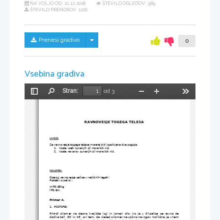
NA VOLJO OD:
21.12.2018
ŠTEVILO OGLEDOV: 589
ŠTEVILO PRENOSOV: 1216
Skrij/prikaži meni
Prenesi gradivo
0
Vsebina gradiva
Stran:
od 3
Preklopi
Najdi
Pomanjšaj
Povečaj
Orodja
stransko
vrstico
RAVNOVESJE TOGEGA TELESA
UVOD:
Za ravnovesje togega telesa morata biti izpolnjena dva pogoja: 
1.
Vsota vseh zunanjih sil mora biti nič.
2.
Vsota navorov zunanjih sil mora biti nič.
NALOGA:
Opazuj ravnovesje palice v različnih legah!
Podatki o palici : 
m=0,65kg
l=0,6m
Primer A.
1.
P
OSTOPEK
Pritrdi silomer na desno krajišče (s
) in izmeri silo, ko je  
  0
(palica se ravno še


3
dotika tal), 30
 in 45
, pri tem, da vlečeš silomer navpično navzgor. Kolikšna je v tem

