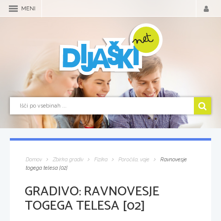
MENI
Domov
Zbirka gradiv
Fizika
Poročila, vaje
Ravnovesje
togega telesa [02]
GRADIVO:
RAVNOVESJE
TOGEGA TELESA [02]