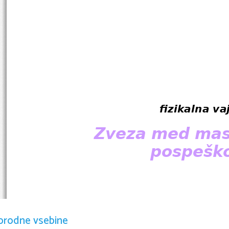
fizikalna va
Zveza med maso
pospešk
orodne vsebine