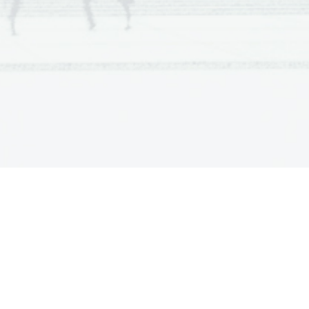
napako:
eljane za ta primer: