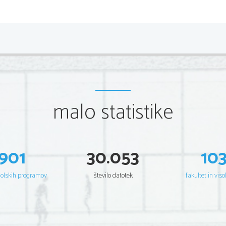
REZULTATI
A.
1.)
Podatki:
h = 129cm = 1,29m
m
 = 25g
1
m
 = 50g
2
malo statistike
a)
čas, ki ga utež porabi, da udari ob tla (
t
 = 1,01s
1
t
 = 1,01s
2
t
 = 1,14s
3
t
 = 0,93s
901
30.053
10
4
t
= 1,14s  
5 
t
 = 1,07s
6
šolskih programov
število datotek
fakultet in viso
b)
Povprečni čas: 
6
,
36
s
t
6
 = 
= 
1,06s
          Absolutna napaka:
t
Δtt