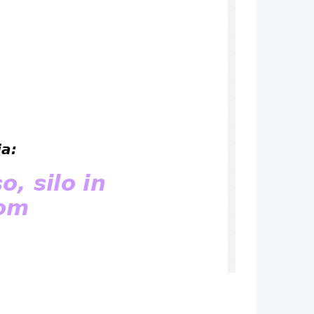
ja:
, silo in
om