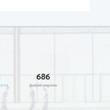
6 
meritev
):
3
686
kih šol
študijskih programov