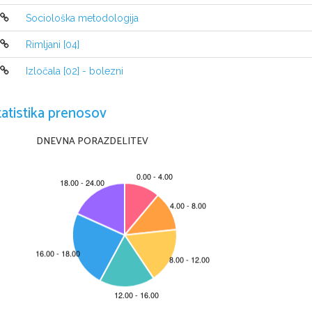
Sociološka metodologija
Rimljani [04]
Izločala [02] - bolezni
tatistika prenosov
DNEVNA PORAZDELITEV