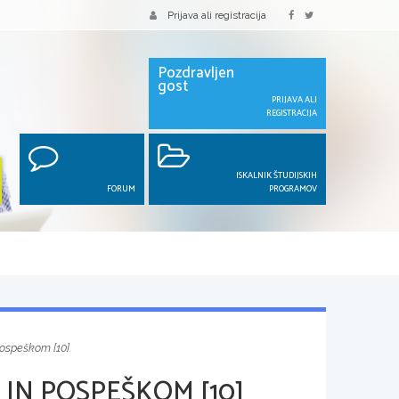
Prijava ali registracija
Pozdravljen
gost
PRIJAVA ALI
REGISTRACIJA
ISKALNIK ŠTUDIJSKIH
FORUM
PROGRAMOV
pospeškom [10]
 IN POSPEŠKOM [10]