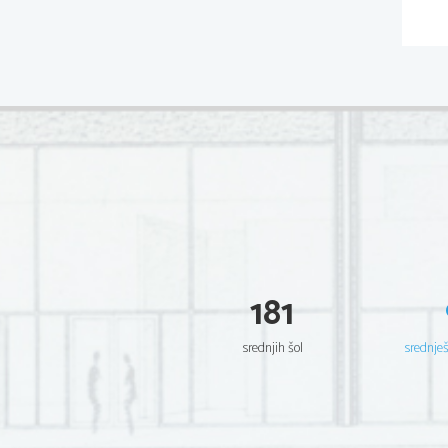
181
srednjih šol
srednje