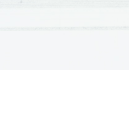
±
t = 
t = 1,06s 
 0,08s
±
          Relativna napaka:
Δtt
±
t
t
t = 
(1
)
0
,
08
±
1
,
06
t = 1,06s (1
) 
t = 1,06s (1
0,075)
±
c)
Pospešek sistema gibanja z relativno 
2
h
2
t
a = 
1
,
29
m
.
.
2
2
,
58
m
1
0
,
15
=
(
±
)
2
2
1
,
06
s
1
0
,
075
1
,
12
s
(
(
±
)
)
a = 
2
m
s
1
0
,
15
/
(
±
)
a = 2,30 
d)
Izračun pospeška z uporabo enačbe izp
m
2
m
1
g
R
0
,
245
N
(
−
)
2
a
3
,
27
m
s
=
=
=
=
/
m
m
1
m
2
0
,
07
kg
+