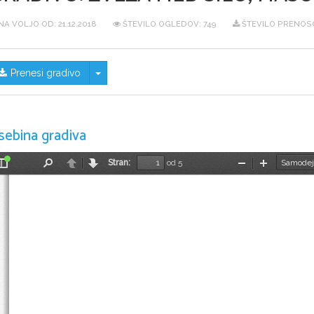
NA VOLJO OD:
21.12.2018
ŠTEVILO OGLEDOV: 749
ŠTEVILO PRENOSO
Skrij/prikaži meni
Prenesi gradivo
sebina gradiva
Stran:
od 5
Preklopi
Najdi
Nazaj
Naprej
Pomanjšaj
Povečaj
stransko
vrstico