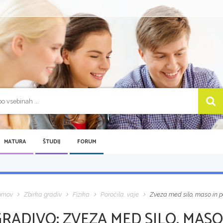
MATURA
ŠTUDIJ
FORUM
omov
Zbirka gradiv
Fizika
Poročila, vaje
Zveza med silo, maso in 
GRADIVO:
ZVEZA MED SILO, MASO