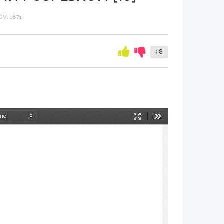
V: 1871
+8
Način
Orodja
predstavitve