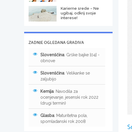
Karierne srede – Ne
ugibaj, odkrij svoje
interese!
ZADNJE OGLEDANA GRADIVA
Slovenščina
: Grške bajke [04] -
obnove
Slovenščina
: Velikanke se
zaljubijo
Kemija
: Navodila za
ocenjevanje, jesenski rok 2022
(drugi termin)
Glasba
: Maturitetna pola,
spomladanski rok 2008
S