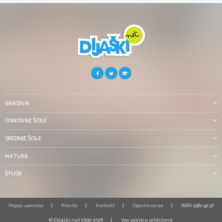
GRADIVA
OSNOVNE ŠOLE
SREDNJE ŠOLE
MATURA
ŠTUDIJ
Pogoji uporabe
Pravila
Kontakt
Oglaševanje
ISSN 1581-923X
© Dijaški.net 2000-2026
Vse pravice pridržane