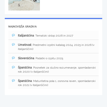
NAJNOVEJŠA GRADIVA
Italijanščina
: Tematski sklop 2026 in 2027
Umetnost
: Predmetni izpitni katalog 2024, 2025 in 2026 (v
italijanščini)
Slovenščina
: Podatki o izpitu 2025
Španščina
: Posnetek za slušno razumevanje, spomladanski
rok 2020 (v italijanščini)
Španščina
: Maturitetna pola 1, osnovna raven, spomladanski
rok 2021 (v italijanščini)