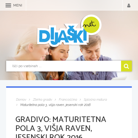
MENI
Domov
Zbirka gradiv
Francoščina
Splošna matura
Maturitetna pola 3, višja raven, jesenski rok 2016
GRADIVO:
MATURITETNA
POLA 3, VIŠJA RAVEN,
JESENSKI ROK 2016