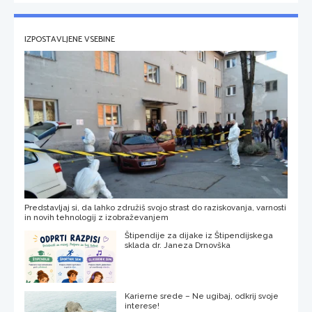
IZPOSTAVLJENE VSEBINE
Predstavljaj si, da lahko združiš svojo strast do raziskovanja, varnosti
in novih tehnologij z izobraževanjem
Štipendije za dijake iz Štipendijskega
sklada dr. Janeza Drnovška
Karierne srede – Ne ugibaj, odkrij svoje
interese!