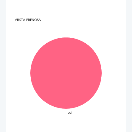
7.    J'avais la mort dans l'âme lorsque je sortis de la salle 
Seštevek to
č
k pole 1A VR: 21 
B) POZNAVANJE IN RABA JEZIKA 
1.  naloga  
1.    nombreuses    
2.    expédition    
VRSTA PRENOSA
3.    explorer    
4.    chercheurs    
2.  naloga  
1.    veulent/voudraient    
2.    ne dites pas 
3.    va s'arranger / s'arrangera 
4.    verras / vas voir 
5.    te feras / vas te faire 
6.    se    sent/sentira    
7.    confie-toi    
8.    soit    