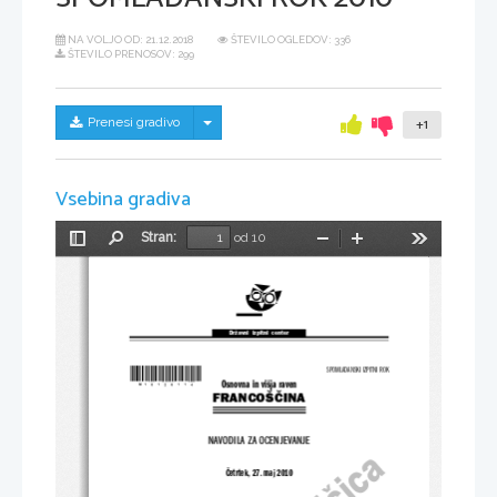
NA VOLJO OD:
21.12.2018
ŠTEVILO OGLEDOV: 336
ŠTEVILO PRENOSOV: 299
Skrij/prikaži meni
Prenesi gradivo
+1
Vsebina gradiva
Stran:
od 10
Preklopi
Najdi
Pomanjšaj
Povečaj
Orodja
stransko
vrstico
Državni  izpitni  center
*M10126114*
SPOMLADANSKI IZPITNI ROK
Osnovna in višja raven
FRANCOŠČINA
NAVODILA ZA OCENJEVANJE
Četrtek, 27. maj 2010