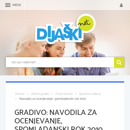
MENI
Domov
Zbirka gradiv
Francoščina
Splošna matura
Navodila za ocenjevanje, spomladanski rok 2010
GRADIVO:
NAVODILA ZA
OCENJEVANJE,
SPOMLADANSKI ROK 2010