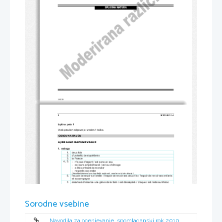
SPLOŠNA MATURA
© RIC 2010
2 
M101-261-1-4 
Izpitna pola 1 
Vsak pravilen odgovor je vreden 1 to
č
ko. 
 OSNOVNA RAVEN 
A) BRALNO RAZUMEVANJE 
1.  naloga  
1.    deux    fois    
2.    d'un trafic de stupéfiants 
3.    la    France    
−
4., 5. 
  n'a pas d'argent / est sans un sou 
est sans emploi/travail / est au chômage
−
a été contraint de mendier 
−
ne parle pas arabe
−
(Kandidat izbere dve od naštetih možnos
ti, vendar ne iz iste alineje.) 
6.    l'espoir de revoir sa famille
 / l'espoir de revoir ses deux f
ils / l'espoir de revoir ses enfants 
et sa compagne 
7.    entame/commence une grève de la faim / est désespéré / craque / est resté au Maroc 
loin de sa famille 
2.  naloga  
1.              2.              3.              4.              5.              6.              7.              
D               I               B               E/A               G               A               H               
Sorodne vsebine
3.  naloga  
1.              2.              3.              4.              5.              6.              7.              
V               F               F               F               F               F               F               
Seštevek to
č
k pole 1A OR: 21 
Navodila za ocenjevanje, spomladanski rok 2010