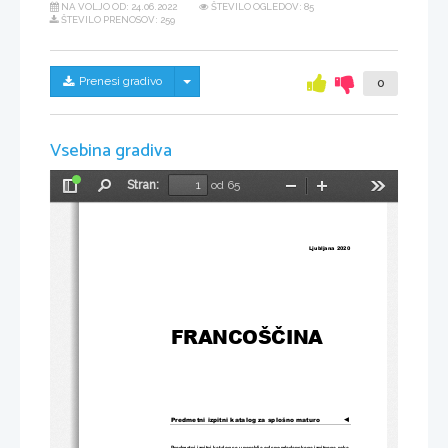
NA VOLJO OD:
24.06.2022
ŠTEVILO OGLEDOV: 85
ŠTEVILO PRENOSOV: 259
Skrij/prikaži meni
Prenesi gradivo
0
Vsebina gradiva
Stran:
od 65
Preklopi
Najdi
Pomanjšaj
Povečaj
Orodja
stransko
vrstico
Ljubljana 
20
20 
FRANCOŠČINA
Predmetni izpitni katalog za splošno maturo
◄
Predmetni izpitni katalog se uporablja od spomladanskega izpitnega 
roka 