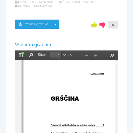
NA VOLJO OD:
24.06.2022
ŠTEVILO OGLEDOV: 108
ŠTEVILO PRENOSOV: 209
Skrij/prikaži meni
Prenesi gradivo
0
Vsebina gradiva
Stran:
od 26
Preklopi
Najdi
Pomanjšaj
Povečaj
Orodja
stransko
vrstico
Ljubljana 
2020 
GRŠČINA
Predmetni izpitni katalog za splošno maturo
◄
Predmetni izpitni katalog se uporablja od spomladanskega izpitnega 
roka 