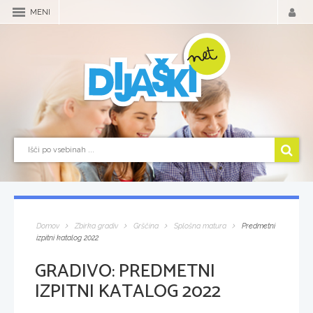
MENI
Domov
Zbirka gradiv
Grščina
Splošna matura
Predmetni
izpitni katalog 2022
GRADIVO:
PREDMETNI
IZPITNI KATALOG 2022