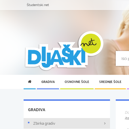
Študentski.net
GRADIVA
OSNOVNE ŠOLE
SREDNJE ŠOLE
GRADIVA
D
it
Zbirka gradiv