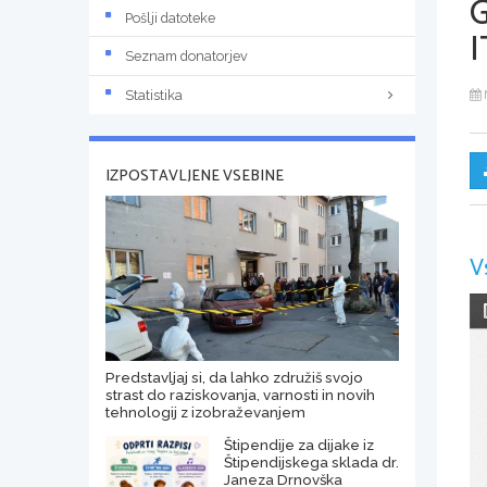
Pošlji datoteke
I
Seznam donatorjev
Statistika
IZPOSTAVLJENE VSEBINE
V
Predstavljaj si, da lahko združiš svojo
strast do raziskovanja, varnosti in novih
tehnologij z izobraževanjem
Štipendije za dijake iz
Štipendijskega sklada dr.
Janeza Drnovška