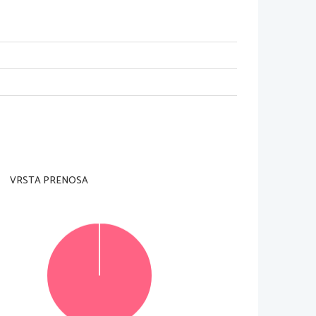
lla.
via dell'insegnante preposto.
 su questa pagina in alto a destra e sulle schede di
VRSTA PRENOSA
 risposte negli spazi appositi, usando la penna
i esercizi della prova d'esame non vanno scritte a