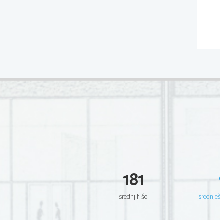
181
srednjih šol
srednje