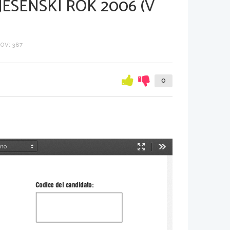
JESENSKI ROK 2006 (V
OV: 387
0
Način
Orodja
predstavitve
Codice del candidato: