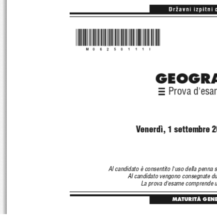
*M06250111I*
GEOGRA
Prova d'esa
 Venerdì, 1 settembre 2
Al candidato è consentito l'uso della 
penna st
Al candidato vengono consegnate
 d
La prova d'esame comprende un 
MATURITÀ GEN