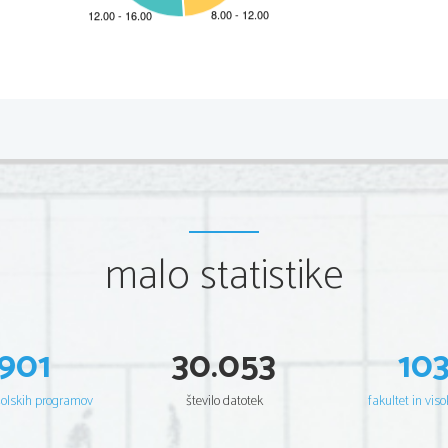
C
RIC 2006
2 
Scientia    Est    Potentia    Scientia   Est   Potentia   Scientia   Est   Potentia   Scientia   Es
Scientia    Est    Potentia    Scientia   Est   Potentia   Scientia   Est   Potentia   Scientia   Es
Scientia    Est    Potentia    Scientia   Est   Potentia   Scientia   Est   Potentia   Scientia   Es
Scientia    Est    Potentia    Scientia   Est   Potentia   Scientia   Est   Potentia   Scientia   Es
Scientia    Est    Potentia    Scientia   Est   Potentia   Scientia   Est   Potentia   Scientia   Es
Scientia    Est    Potentia    Scientia   Est   Potentia   Scientia   Est   Potentia   Scientia   Es
Scientia    Est    Potentia    Scientia   Est   Potentia   Scientia   Est   Potentia   Scientia   Es
Scientia    Est    Potentia    Scientia   Est   Potentia   Scientia   Est   Potentia   Scientia   Es
Scientia    Est    Potentia    Scientia   Est   Potentia   Scientia   Est   Potentia   Scientia   Es
Scientia    Est    Potentia    Scientia   Est   Potentia   Scientia   Est   Potentia   Scientia   Es
Scientia    Est    Potentia    Scientia   Est   Potentia   Scientia   Est   Potentia   Scientia   Es
Scientia    Est    Potentia    Scientia   Est   Potentia   Scientia   Est   Potentia   Scientia   Es
malo statistike
Scientia    Est    Potentia    Scientia   Est   Potentia   Scientia   Est   Potentia   Scientia   Es
Scientia    Est    Potentia    Scientia   Est   Potentia   Scientia   Est   Potentia   Scientia   Es
Scientia    Est    Potentia    Scientia   Est   Potentia   Scientia   Est   Potentia   Scientia   Es
Scientia    Est    Potentia    Scientia   Est   Potentia   Scientia   Est   Potentia   Scientia   Es
Scientia    Est    Potentia    Scientia   Est   Potentia   Scientia   Est   Potentia   Scientia   Es
Scientia    Est    Potentia    Scientia   Est   Potentia   Scientia   Est   Potentia   Scientia   Es
Scientia    Est    Potentia    Scientia   Est   Potentia   Scientia   Est   Potentia   Scientia   Es
Scientia    Est    Potentia    Scientia   Est   Potentia   Scientia   Est   Potentia   Scientia   Es
901
30.053
10
Scientia    Est    Potentia    Scientia   Est   Potentia   Scientia   Est   Potentia   Scientia   Es
Scientia    Est    Potentia    Scientia   Est   Potentia   Scientia   Est   Potentia   Scientia   Es
Scientia    Est    Potentia    Scientia   Est   Potentia   Scientia   Est   Potentia   Scientia   Es
Scientia    Est    Potentia    Scientia   Est   Potentia   Scientia   Est   Potentia   Scientia   Es
šolskih programov
število datotek
fakultet in viso
Scientia    Est    Potentia    Scientia   Est   Potentia   Scientia   Est   Potentia   Scientia   Es
Scientia    Est    Potentia    Scientia   Est   Potentia   Scientia   Est   Potentia   Scientia   Es
Scientia    Est    Potentia    Scientia   Est   Potentia   Scientia   Est   Potentia   Scientia   Es
Scientia    Est    Potentia    Scientia   Est   Potentia   Scientia   Est   Potentia   Scientia   Es
Scientia    Est    Potentia    Scientia   Est   Potentia   Scientia   Est   Potentia   Scientia   Es