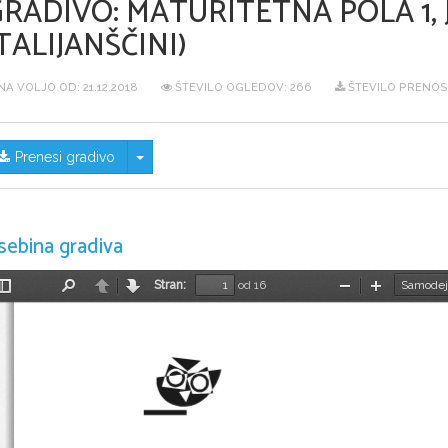
GRADIVO:
MATURITETNA POLA 1, 
TALIJANŠČINI)
NA VOLJO OD:
21.12.2018
ŠTEVILO OGLEDOV: 266
ŠTEVILO PRENOS
Skrij/prikaži meni
Prenesi gradivo
sebina gradiva
Stran:
od 16
Preklopi
Najdi
Nazaj
Naprej
Pomanjšaj
Povečaj
stransko
vrstico