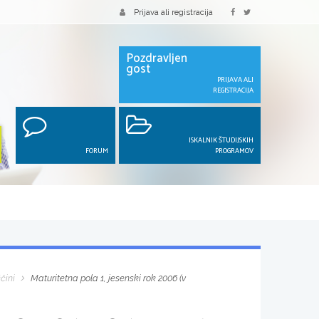
Prijava ali registracija
Pozdravljen
gost
PRIJAVA ALI
REGISTRACIJA
ISKALNIK ŠTUDIJSKIH
FORUM
PROGRAMOV
čini
Maturitetna pola 1, jesenski rok 2006 (v