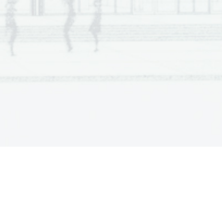
t   Potentia   Scientia   Est   Potentia   Scientia   Est   Pote
ntia 
t   Potentia   Scientia   Est   Potentia   Scientia   Est   Pote
ntia 
t   Potentia   Scientia   Est   Potentia   Scientia   Est   Pote
ntia 
t   Potentia   Scientia   Est   Potentia   Scientia   Est   Pote
ntia 
t   Potentia   Scientia   Est   Potentia   Scientia   Est   Pote
ntia 
t   Potentia   Scientia   Est   Potentia   Scientia   Est   Pote
ntia 
t   Potentia   Scientia   Est   Potentia   Scientia   Est   Pote
ntia 
t   Potentia   Scientia   Est   Potentia   Scientia   Est   Pote
ntia 
t   Potentia   Scientia   Est   Potentia   Scientia   Est   Pote
ntia 
t   Potentia   Scientia   Est   Potentia   Scientia   Est   Pote
ntia 
t   Potentia   Scientia   Est   Potentia   Scientia   Est   Pote
ntia 
t   Potentia   Scientia   Est   Potentia   Scientia   Est   Pote
ntia 
t   Potentia   Scientia   Est   Potentia   Scientia   Est   Pote
ntia 
t   Potentia   Scientia   Est   Potentia   Scientia   Est   Pote
ntia 
t   Potentia   Scientia   Est   Potentia   Scientia   Est   Pote
ntia 
t   Potentia   Scientia   Est   Potentia   Scientia   Est   Pote
ntia 
t   Potentia   Scientia   Est   Potentia   Scientia   Est   Pote
ntia 
t   Potentia   Scientia   Est   Potentia   Scientia   Est   Pote
ntia 
t   Potentia   Scientia   Est   Potentia   Scientia   Est   Pote
ntia 
t   Potentia   Scientia   Est   Potentia   Scientia   Est   Pote
ntia 
t   Potentia   Scientia   Est   Potentia   Scientia   Est   Pote
ntia 
t   Potentia   Scientia   Est   Potentia   Scientia   Est   Pote
ntia 
t   Potentia   Scientia   Est   Potentia   Scientia   Est   Pote
ntia 
t   Potentia   Scientia   Est   Potentia   Scientia   Est   Pote
ntia 
t   Potentia   Scientia   Est   Potentia   Scientia   Est   Pote
ntia 
t   Potentia   Scientia   Est   Potentia   Scientia   Est   Pote
ntia 
t   Potentia   Scientia   Est   Potentia   Scientia   Est   Pote
ntia 
t   Potentia   Scientia   Est   Potentia   Scientia   Est   Pote
ntia 
t   Potentia   Scientia   Est   Potentia   Scientia   Est   Pote
ntia 
t   Potentia   Scientia   Est   Potentia   Scientia   Est   Pote
ntia 
t   Potentia   Scientia   Est   Potentia   Scientia   Est   Pote
ntia 
t   Potentia   Scientia   Est   Potentia   Scientia   Est   Pote
ntia 
t   Potentia   Scientia   Est   Potentia   Scientia   Est   Pote
ntia 
t   Potentia   Scientia   Est   Potentia   Scientia   Est   Pote
ntia 
t   Potentia   Scientia   Est   Potentia   Scientia   Est   Pote
ntia 
t   Potentia   Scientia   Est   Potentia   Scientia   Est   Pote
ntia 
t   Potentia   Scientia   Est   Potentia   Scientia   Est   Pote
ntia 
t   Potentia   Scientia   Est   Potentia   Scientia   Est   Pote
ntia 
t   Potentia   Scientia   Est   Potentia   Scientia   Est   Pote
ntia 