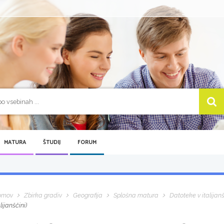
MATURA
ŠTUDIJ
FORUM
omov
Zbirka gradiv
Geografija
Splošna matura
Datoteke v italijanš
alijanščini)