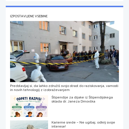
IZPOSTAVLJENE VSEBINE
Predstavljaj si, da lahko združiš svojo strast do raziskovanja, varnosti
in novih tehnologij z izobraževanjem
Štipendije za dijake iz Štipendijskega
sklada dr. Janeza Drnovška
Karierne srede – Ne ugibaj, odkrij svoje
interese!