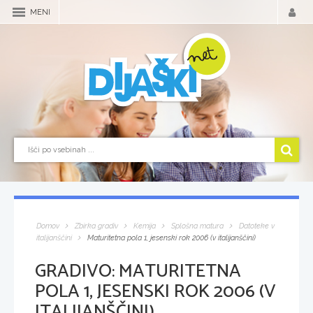
MENI
Domov
Zbirka gradiv
Kemija
Splošna matura
Datoteke v
italijanščini
Maturitetna pola 1, jesenski rok 2006 (v italijanščini)
GRADIVO:
MATURITETNA
POLA 1, JESENSKI ROK 2006 (V
ITALIJANŠČINI)