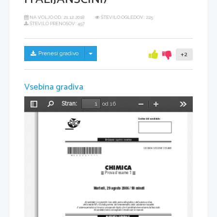
NA VOLJO OD:
21.12.2018
ŠTEVILO OGLEDOV: 225
ŠTEVILO PRENOSOV: 497
Skrij/prikaži meni
Prenesi gradivo
+2
Vsebina gradiva
Stran:
od 16
Preklopi
Najdi
Pomanjšaj
Povečaj
Orodja
stransko
Codice del candidato:
vrstico
*M06243111I*
SECONDA SESSIONE D'ESAME
CHIMICA
Prova d'esame 1
 Martedì, 29 agosto 2006 / 90 minuti
Al candidato è consentito l'uso della penna stilografica o della penna a sfera,
 della matita HB o B, della gomma, del temperamatite, della calcolatrice tascabile.
Il sistema periodico si trova su un apposito foglio, che il candidato deve estrarre dal fascicolo.
 Al candidato viene consegnato il modulo per le risposte.
MATURITÀ GENERALE