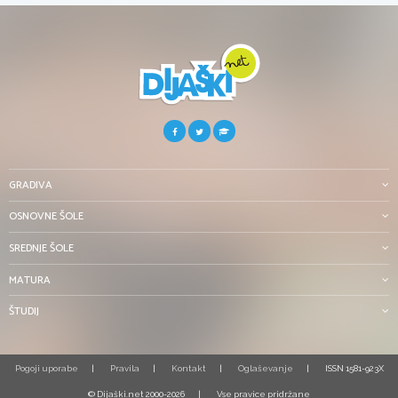
GRADIVA
OSNOVNE ŠOLE
SREDNJE ŠOLE
MATURA
ŠTUDIJ
Pogoji uporabe
Pravila
Kontakt
Oglaševanje
ISSN 1581-923X
© Dijaški.net 2000-2026
Vse pravice pridržane