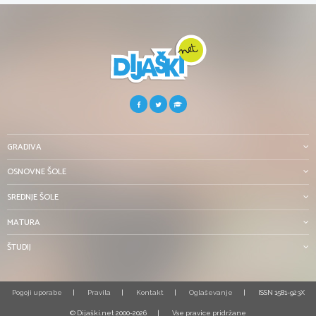
GRADIVA
OSNOVNE ŠOLE
SREDNJE ŠOLE
MATURA
ŠTUDIJ
Pogoji uporabe
Pravila
Kontakt
Oglaševanje
ISSN 1581-923X
© Dijaški.net 2000-2026
Vse pravice pridržane