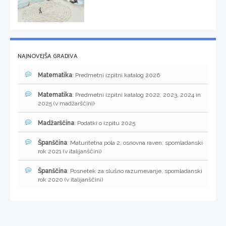
NAJNOVEJŠA GRADIVA
Matematika
: Predmetni izpitni katalog 2026
Matematika
: Predmetni izpitni katalog 2022, 2023, 2024 in
2025 (v madžarščini)
Madžarščina
: Podatki o izpitu 2025
Španščina
: Maturitetna pola 2, osnovna raven, spomladanski
rok 2021 (v italijanščini)
Španščina
: Posnetek za slušno razumevanje, spomladanski
rok 2020 (v italijanščini)