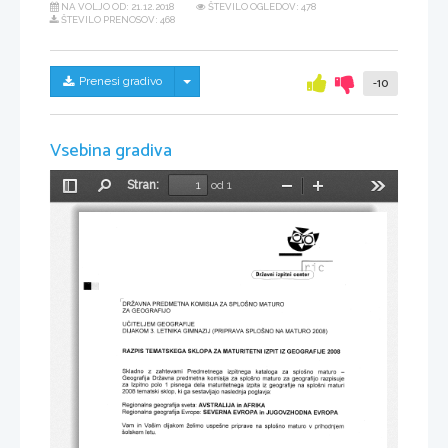
NA VOLJO OD:
21.12.2018
ŠTEVILO OGLEDOV: 478
ŠTEVILO PRENOSOV: 468
Skrij/prikaži meni
Prenesi gradivo
-10
Vsebina gradiva
Stran:
od 1
Preklopi
Najdi
Pomanjšaj
Povečaj
Orodja
stransko
vrstico