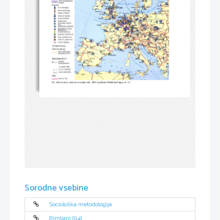
Vir: Atlas sveta za osnovne in srednje šole
. 2006. Ljubljana, Mladinska knjiga, str. 34 
Sorodne vsebine
Sociološka metodologija
Rimljani [04]