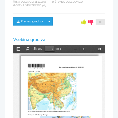
NA VOLJO OD:
21.12.2018
ŠTEVILO OGLEDOV: 413
ŠTEVILO PRENOSOV: 509
Skrij/prikaži meni
Prenesi gradivo
0
Vsebina gradiva
Stran:
od 1
Preklopi
Najdi
Pomanjšaj
Povečaj
Orodja
stransko
vrstico
*N11250133*              
Barvna priloga preizkusa N112-501-3-1 
Zemljevid 1: Azija 
Vir: Atlas sveta za osnovne in srednje šole
. 2006. Ljubljana, Mladinska knjiga, str. 91 
Zemljevid 2: Industrija Evrope 