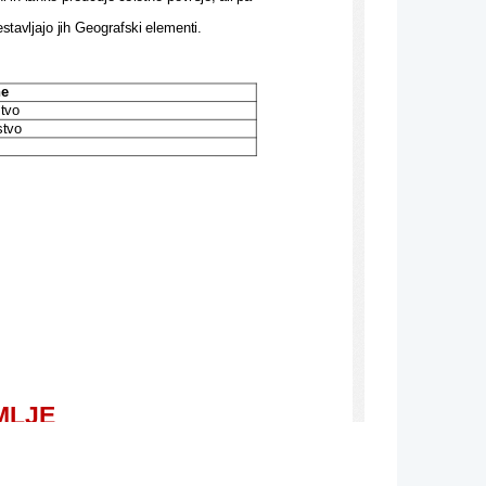
stavljajo jih Geografski elementi. 
ne
stvo
stvo
MLJE
anje ali eksogene. 