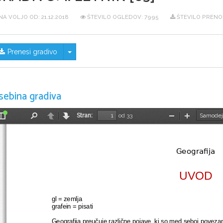
NA VOLJO OD:
21.12.2018
ŠTEVILO OGLEDOV: 7995
ŠTEVILO PRENOS
Skrij/prikaži meni
Prenesi gradivo
sebina gradiva
Stran:
od 33
Preklopi
Najdi
Nazaj
Naprej
Pomanjšaj
Povečaj
stransko
vrstico
Geografija
UVOD
gl = zemlja
grafein = pisati
Geografija preučuje različne pojave, ki so med seboj povezani