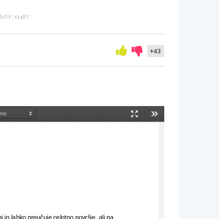
OV: 11487
+43
Način
Orodja
predstavitve
 in lahko preučuje celotno površje, ali pa