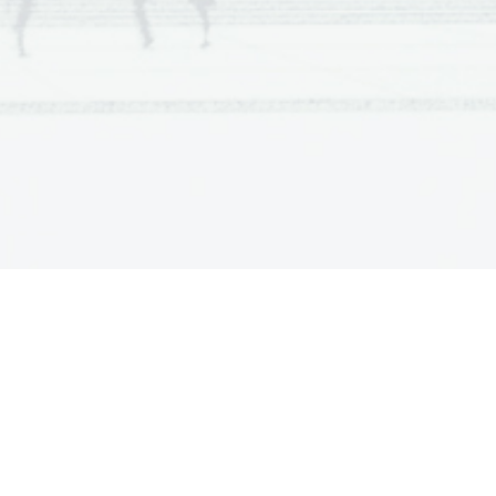
 Zato ni granitne plasti.
sial
sima