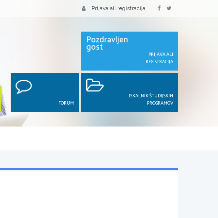
Prijava ali registracija
Pozdravljen
gost
PRIJAVA ALI
REGISTRACIJA
ISKALNIK ŠTUDIJSKIH
FORUM
PROGRAMOV