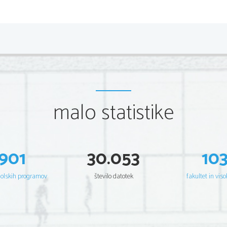
Geografija
Notranje sile dvigujejo relief, medtem ko ga zunanje rušijo.
Notranjost zemlje lahko primerjamo z mehko kuhanim jajcem
malo statistike
901
30.053
10
šolskih programov
število datotek
fakultet in viso
Jedro: 6400 km pod nami, NIFR, do 5000°C
Skorja: MOHOROVIČEVADISKONT IN UITETA ali NEZVO
                   (je najtanjša)