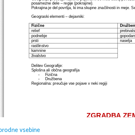
posamezne dele – regije (pokrajine).
Pokrajina je del površja, ki ima skupne značilnosti in meje. Se
Geograski elementi – dejavniki:
Fizične
Družbe
relief
prebival
podnebje
gopodar
prsti
naselja
rastlinstvo
kamnine
živalstvo
Delitev Geografije:
Splošna ali občna geografija
Fizična
-
Družbena
-
Regionalna: preučuje vse pojave v neki regiji
ZGRADBA ZE
orodne vsebine
Relief oblikujejo notranje ali endogene sile (tektonika) in zun
Relief je samo trenutno stanje!