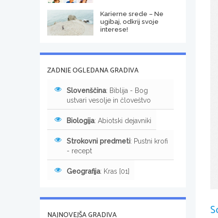
Karierne srede – Ne
ugibaj, odkrij svoje
interese!
ZADNJE OGLEDANA GRADIVA
Slovenščina
: Biblija - Bog
ustvari vesolje in človeštvo
Biologija
: Abiotski dejavniki
Strokovni predmeti
: Pustni krofi
- recept
Geografija
: Kras [01]
S
NAJNOVEJŠA GRADIVA