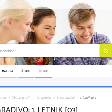
MATURA
ŠTUDIJ
FORUM
omov
Zbirka gradiv
Geografija
Snov, zapiski
1. letnik [03]
GRADIVO:
1. LETNIK [03]