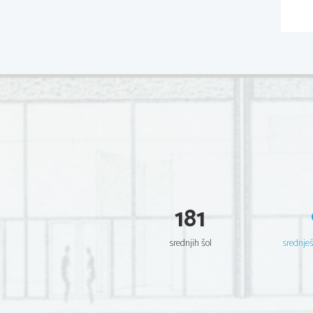
181
srednjih šol
srednje