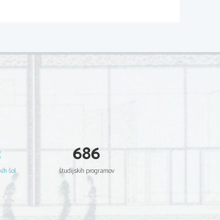
...
3
686
kih šol
študijskih programov
ZNOST