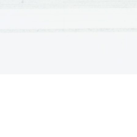
Dve vrsti skorje:
a)
Kontinentalna:
Granitna plast = SIAL

Bazaltna plast = SIMA

b)
Oceanska:
Bazaltna plast = SIMA

Dna oceana so nastala kasneje z razmikanjem celinskih plošč.
LITOSFORA
1.
SESTAVA LITOSFERE
sial
sial
sima
sima
astenosfera