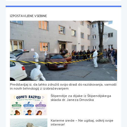
IZPOSTAVLJENE VSEBINE
Predstavljaj si, da lahko združiš svojo strast do raziskovanja, varnosti
in novih tehnologij z izobraževanjem
Štipendije za dijake iz Štipendijskega
sklada dr. Janeza Drnovška
Karierne srede – Ne ugibaj, odkrij svoje
interese!