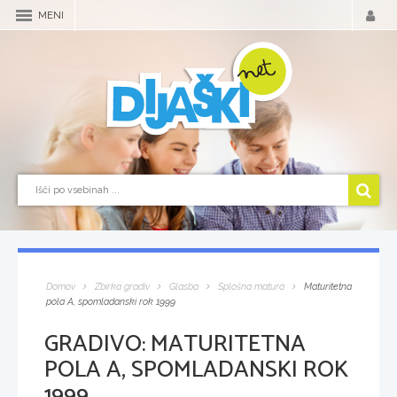
MENI
Domov
Zbirka gradiv
Glasba
Splošna matura
Maturitetna
pola A, spomladanski rok 1999
GRADIVO:
MATURITETNA
POLA A, SPOMLADANSKI ROK
1999