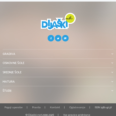
GRADIVA
OSNOVNE ŠOLE
SREDNJE ŠOLE
MATURA
ŠTUDIJ
Pogoji uporabe
Pravila
Kontakt
Oglaševanje
ISSN 1581-923X
© Dijaški.net 2000-2026
Vse pravice pridržane