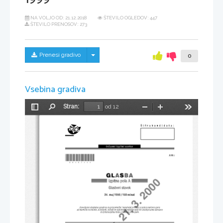
NA VOLJO OD:
21.12.2018
ŠTEVILO OGLEDOV: 447
ŠTEVILO PRENOSOV: 273
Skrij/prikaži meni
Prenesi gradivo
0
Vsebina gradiva
Stran:
od 12
Preklopi
Najdi
Pomanjšaj
Povečaj
Orodja
stransko
vrstico