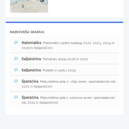
NAJNOVEJŠA GRADIVA
Matematika
: Predmetni izpitni katalog 2022, 2023, 2024 in
2025 (v italijanščini)
Italijanščina
: Tematski sklop 2026 in 2027
Italijanščina
: Podatki o izpitu 2025
Španščina
: Maturitetna pola 2, višja raven, spomladanski rok
2021 (v italijanščini)
Španščina
: Maturitetna pola 1, osnovna raven, spomladanski
rok 2021 (v italijanščini)