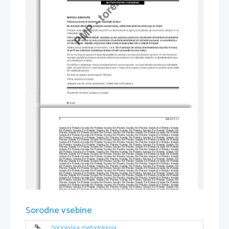
PMP - torek, 21. 3. 2000
2
991-571-1-1
Scientia Est Potentia Scientia Est Potentia Scientia Est Potentia Scientia Est Potentia Scientia Est Potentia Scientia
Est Potentia Scientia Est Potentia Scientia Est Potentia Scientia Est Potentia Scientia Est Potentia Scientia Est
Potentia Scientia Est Potentia Scientia Est Potentia Scientia Est Potentia Scientia Est Potentia Scientia Est Potentia
Scientia Est Potentia Scientia Est Potentia Scientia Est Potentia Scientia Est Potentia Scientia Est Potentia Scientia
Est Potentia Scientia Est Potentia Scientia Est Potentia Scientia Est Potentia Scientia Est Potentia Scientia Est
Potentia Scientia Est Potentia Scientia Est Potentia Scientia Est Potentia Scientia Est Potentia Scientia Est Potentia
Scientia Est Potentia Scientia Est Potentia Scientia Est Potentia Scientia Est Potentia Scientia Est Potentia Scientia
Est Potentia Scientia Est Potentia Scientia Est Potentia Scientia Est Potentia Scientia Est Potentia Scientia Est
Potentia Scientia Est Potentia Scientia Est Potentia Scientia Est Potentia Scientia Est Potentia Scientia Est Potentia
Scientia Est Potentia Scientia Est Potentia Scientia Est Potentia Scientia Est Potentia Scientia Est Potentia Scientia
Est Potentia Scientia Est Potentia Scientia Est Potentia Scientia Est Potentia Scientia Est Potentia Scientia Est
Potentia Scientia Est Potentia Scientia Est Potentia Scientia Est Potentia Scientia Est Potentia Scientia Est Potentia
Scientia Est Potentia Scientia Est Potentia Scientia Est Potentia Scientia Est Potentia Scientia Est Potentia Scientia
Est Potentia Scientia Est Potentia Scientia Est Potentia Scientia Est Potentia Scientia Est Potentia Scientia Est
Potentia Scientia Est Potentia Scientia Est Potentia Scientia Est Potentia Scientia Est Potentia Scientia Est Potentia
Scientia Est Potentia Scientia Est Potentia Scientia Est Potentia Scientia Est Potentia Scientia Est Potentia Scientia
Est Potentia Scientia Est Potentia Scientia Est Potentia Scientia Est Potentia Scientia Est Potentia Scientia Est
Potentia Scientia Est Potentia Scientia Est Potentia Scientia Est Potentia Scientia Est Potentia Scientia Est Potentia
Scientia Est Potentia Scientia Est Potentia Scientia Est Potentia Scientia Est Potentia Scientia Est Potentia Scientia
Est Potentia Scientia Est Potentia Scientia Est Potentia Scientia Est Potentia Scientia Est Potentia Scientia Est
Potentia Scientia Est Potentia Scientia Est Potentia Scientia Est Potentia Scientia Est Potentia Scientia Est Potentia
Scientia Est Potentia Scientia Est Potentia Scientia Est Potentia Scientia Est Potentia Scientia Est Potentia Scientia
Est Potentia Scientia Est Potentia Scientia Est Potentia Scientia Est Potentia Scientia Est Potentia Scientia Est
Potentia Scientia Est Potentia Scientia Est Potentia Scientia Est Potentia Scientia Est Potentia Scientia Est Potentia
Scientia Est Potentia Scientia Est Potentia Scientia Est Potentia Scientia Est Potentia Scientia Est Potentia Scientia
Est Potentia Scientia Est Potentia Scientia Est Potentia Scientia Est Potentia Scientia Est Potentia Scientia Est
Potentia Scientia Est Potentia Scientia Est Potentia Scientia Est Potentia Scientia Est Potentia Scientia Est Potentia
Scientia Est Potentia Scientia Est Potentia Scientia Est Potentia Scientia Est Potentia Scientia Est Potentia Scientia
Est Potentia Scientia Est Potentia Scientia Est Potentia Scientia Est Potentia Scientia Est Potentia Scientia Est
Potentia Scientia Est Potentia Scientia Est Potentia Scientia Est Potentia Scientia Est Potentia Scientia Est Potentia
Scientia Est Potentia Scientia Est Potentia Scientia Est Potentia Scientia Est Potentia Scientia Est Potentia Scientia
Est Potentia Scientia Est Potentia Scientia Est Potentia Scientia Est Potentia Scientia Est Potentia Scientia Est
Potentia Scientia Est Potentia Scientia Est Potentia Scientia Est Potentia Scientia Est Potentia Scientia Est Potentia
Sorodne vsebine
Scientia Est Potentia Scientia Est Potentia Scientia Est Potentia Scientia Est Potentia Scientia Est Potentia Scientia
Est Potentia Scientia Est Potentia Scientia Est Potentia Scientia Est Potentia Scientia Est Potentia Scientia Est
Potentia Scientia Est Potentia Scientia Est Potentia Scientia Est Potentia Scientia Est Potentia Scientia Est Potentia
Scientia Est Potentia Scientia Est Potentia Scientia Est Potentia Scientia Est Potentia Scientia Est Potentia Scientia
Est Potentia Scientia Est Potentia Scientia Est Potentia Scientia Est Potentia Scientia Est Potentia Scientia Est
Potentia Scientia Est Potentia Scientia Est Potentia Scientia Est Potentia Scientia Est Potentia Scientia Est Potentia
Scientia Est Potentia Scientia Est Potentia Scientia Est Potentia Scientia Est Potentia Scientia Est Potentia Scientia
Est Potentia Scientia Est Potentia Scientia Est Potentia Scientia Est Potentia Scientia Est Potentia Scientia Est
Potentia Scientia Est Potentia Scientia Est Potentia Scientia Est Potentia Scientia Est Potentia Scientia Est Potentia
Sociološka metodologija
Scientia Est Potentia Scientia Est Potentia Scientia Est Potentia Scientia Est Potentia Scientia Est Potentia Scientia