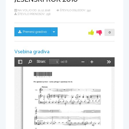
NA VOLJO OD:
21.12.2018
ŠTEVILO OGLEDOV: 391
ŠTEVILO PRENOSOV: 258
Skrij/prikaži meni
Prenesi gradivo
0
Vsebina gradiva
Stran:
od 8
Preklopi
Najdi
Pomanjšaj
Povečaj
Orodja
stransko
vrstico
*M10259113* 
Prvi glasbeni primer – notna priloga 1 (vprašanji 4 in 6) 