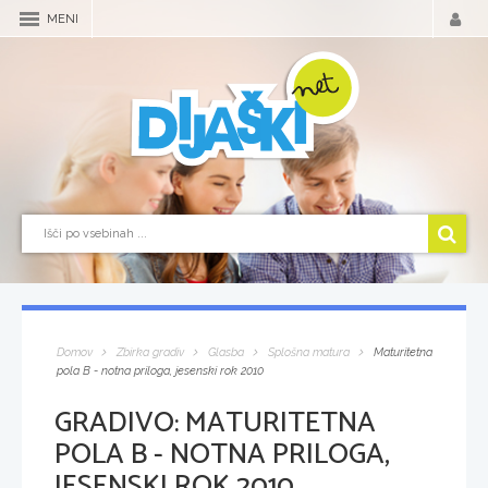
MENI
Domov
Zbirka gradiv
Glasba
Splošna matura
Maturitetna
pola B - notna priloga, jesenski rok 2010
GRADIVO:
MATURITETNA
POLA B - NOTNA PRILOGA,
JESENSKI ROK 2010