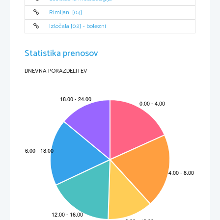
Rimljani [04]
Izločala [02] - bolezni
Statistika prenosov
DNEVNA PORAZDELITEV
M102-591-1-3 
3 
Prvi glasbeni primer – notna priloga 2 (vprašanje 5) 