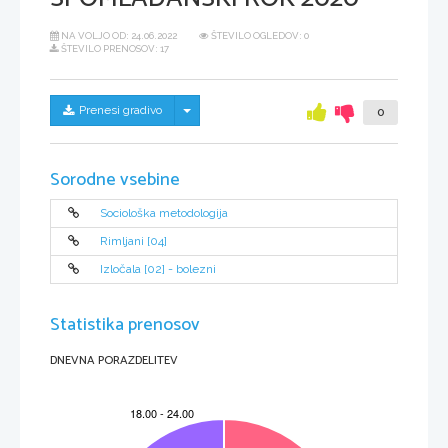
NA VOLJO OD:
24.06.2022
ŠTEVILO OGLEDOV: 0
ŠTEVILO PRENOSOV: 17
Skrij/prikaži meni
Prenesi gradivo
0
Sorodne vsebine
Sociološka metodologija
Rimljani [04]
Izločala [02] - bolezni
Statistika prenosov
DNEVNA PORAZDELITEV