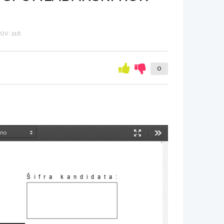
OV: 216
0
Način
Orodja
predstavitve
Šifra kandidata
: