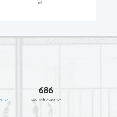
02*
.
V sivo polje ne pišite
  Scientia  Est  Potentia  Scientia  Est  Potentia
  Scientia  Est  Potentia  Scientia  Est  Potentia
  Scientia  Est  Potentia  Scientia  Est  Potentia
  Scientia  Est  Potentia  Scientia  Est  Potentia
  Scientia  Est  Potentia  Scientia  Est  Potentia
  Scientia  Est  Potentia  Scientia  Est  Potentia
  Scientia  Est  Potentia  Scientia  Est  Potentia
  Scientia  Est  Potentia  Scientia  Est  Potentia
  Scientia  Est  Potentia  Scientia  Est  Potentia
  Scientia  Est  Potentia  Scientia  Est  Potentia
  Scientia  Est  Potentia  Scientia  Est  Potentia
  Scientia  Est  Potentia  Scientia  Est  Potentia
  Scientia  Est  Potentia  Scientia  Est  Potentia
  Scientia  Est  Potentia  Scientia  Est  Potentia
  Scientia  Est  Potentia  Scientia  Est  Potentia
  Scientia  Est  Potentia  Scientia  Est  Potentia
  Scientia  Est  Potentia  Scientia  Est  Potentia
  Scientia  Est  Potentia  Scientia  Est  Potentia
  Scientia  Est  Potentia  Scientia  Est  Potentia
  Scientia  Est  Potentia  Scientia  Est  Potentia
3
686
  Scientia  Est  Potentia  Scientia  Est  Potentia
  Scientia  Est  Potentia  Scientia  Est  Potentia
  Scientia  Est  Potentia  Scientia  Est  Potentia
  Scientia  Est  Potentia  Scientia  Est  Potentia
kih šol
študijskih programov
  Scientia  Est  Potentia  Scientia  Est  Potentia
  Scientia  Est  Potentia  Scientia  Est  Potentia
  Scientia  Est  Potentia  Scientia  Est  Potentia
  Scientia  Est  Potentia  Scientia  Est  Potentia
  Scientia  Est  Potentia  Scientia  Est  Potentia
  Scientia  Est  Potentia  Scientia  Est  Potentia
  Scientia  Est  Potentia  Scientia  Est  Potentia