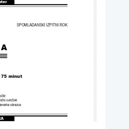
nter
SPOMLADANSKI IZPITNI ROK
BA
/ 75 
minut
očki
:
ični svinčnik
.
njevalna obrazca
.
RA