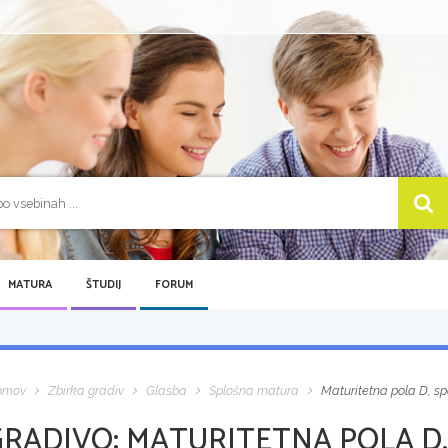
MATURA
ŠTUDIJ
FORUM
omov
Zbirka gradiv
Glasba
Splošna matura
Maturitetna pola D, s
GRADIVO:
MATURITETNA POLA D