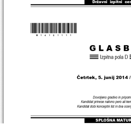
Državni  izpitni  ce
*M14161111
* 
GLAS
Izpitna pola D
Četrtek
, 5
. junij 
2014 
Dovoljeno gradivo in pripom
Kandidat prinese nalivno pero ali kem
Kandidat dobi konceptni list in dva oce
SPLOŠNA MATU