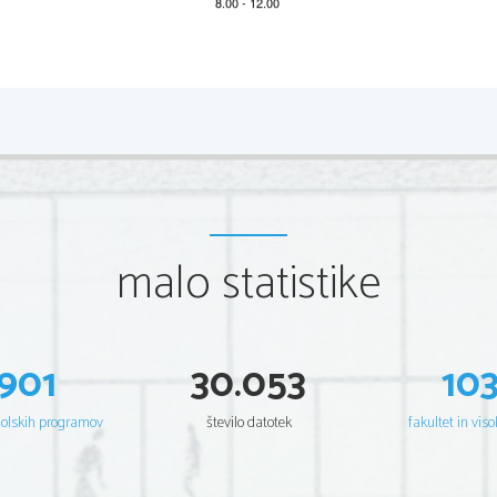
*M14161111
2/8 
Scientia  Est  Potentia  Scientia  Est  Potentia  Scientia  Est  Potentia
Scientia  Est  Potentia  Scientia  Est  Potentia  Scientia  Est  Potentia
Scientia  Est  Potentia  Scientia  Est  Potentia  Scientia  Est  Potentia
Scientia  Est  Potentia  Scientia  Est  Potentia  Scientia  Est  Potentia
Scientia  Est  Potentia  Scientia  Est  Potentia  Scientia  Est  Potentia
Scientia  Est  Potentia  Scientia  Est  Potentia  Scientia  Est  Potentia
Scientia  Est  Potentia  Scientia  Est  Potentia  Scientia  Est  Potentia
Scientia  Est  Potentia  Scientia  Est  Potentia  Scientia  Est  Potentia
Scientia  Est  Potentia  Scientia  Est  Potentia  Scientia  Est  Potentia
Scientia  Est  Potentia  Scientia  Est  Potentia  Scientia  Est  Potentia
Scientia  Est  Potentia  Scientia  Est  Potentia  Scientia  Est  Potentia
malo statistike
Scientia  Est  Potentia  Scientia  Est  Potentia  Scientia  Est  Potentia
Scientia  Est  Potentia  Scientia  Est  Potentia  Scientia  Est  Potentia
Scientia  Est  Potentia  Scientia  Est  Potentia  Scientia  Est  Potentia
Scientia  Est  Potentia  Scientia  Est  Potentia  Scientia  Est  Potentia
Scientia  Est  Potentia  Scientia  Est  Potentia  Scientia  Est  Potentia
Scientia  Est  Potentia  Scientia  Est  Potentia  Scientia  Est  Potentia
Scientia  Est  Potentia  Scientia  Est  Potentia  Scientia  Est  Potentia
Scientia  Est  Potentia  Scientia  Est  Potentia  Scientia  Est  Potentia
Scientia  Est  Potentia  Scientia  Est  Potentia  Scientia  Est  Potentia
901
30.053
10
Scientia  Est  Potentia  Scientia  Est  Potentia  Scientia  Est  Potentia
Scientia  Est  Potentia  Scientia  Est  Potentia  Scientia  Est  Potentia
Scientia  Est  Potentia  Scientia  Est  Potentia  Scientia  Est  Potentia
Scientia  Est  Potentia  Scientia  Est  Potentia  Scientia  Est  Potentia
šolskih programov
število datotek
fakultet in viso
Scientia  Est  Potentia  Scientia  Est  Potentia  Scientia  Est  Potentia
Scientia  Est  Potentia  Scientia  Est  Potentia  Scientia  Est  Potentia
Scientia  Est  Potentia  Scientia  Est  Potentia  Scientia  Est  Potentia
Scientia  Est  Potentia  Scientia  Est  Potentia  Scientia  Est  Potentia
Scientia  Est  Potentia  Scientia  Est  Potentia  Scientia  Est  Potentia
Scientia  Est  Potentia  Scientia  Est  Potentia  Scientia  Est  Potentia
Scientia  Est  Potentia  Scientia  Est  Potentia  Scientia  Est  Potentia