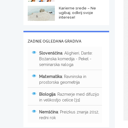
Karierne srede – Ne
ugibaj, odkrij svoje
interese!
ZADNJE OGLEDANA GRADIVA
Slovenščina
: Alighieri, Dante:
Božanska komedija - Pekel -
seminarska naloga
Matematika
: Ravninska in
prostorska geometrija
Biologija
: Razmerje med difuzijo
in velikostjo celice [31]
Nemščina
: Preizkus znanja 2012,
redni rok