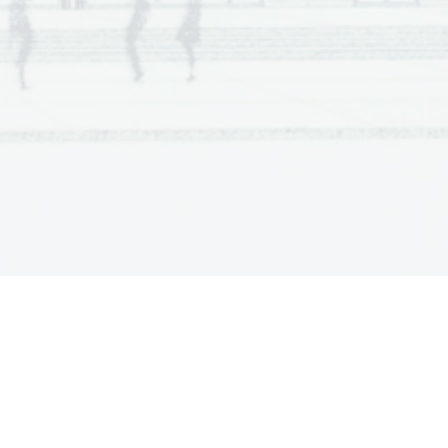
  Scientia  Est  Potentia  Scientia  Est  Potentia
  Scientia  Est  Potentia  Scientia  Est  Potentia
  Scientia  Est  Potentia  Scientia  Est  Potentia
  Scientia  Est  Potentia  Scientia  Est  Potentia
  Scientia  Est  Potentia  Scientia  Est  Potentia
  Scientia  Est  Potentia  Scientia  Est  Potentia
  Scientia  Est  Potentia  Scientia  Est  Potentia
  Scientia  Est  Potentia  Scientia  Est  Potentia
  Scientia  Est  Potentia  Scientia  Est  Potentia
  Scientia  Est  Potentia  Scientia  Est  Potentia
  Scientia  Est  Potentia  Scientia  Est  Potentia
  Scientia  Est  Potentia  Scientia  Est  Potentia
  Scientia  Est  Potentia  Scientia  Est  Potentia
  Scientia  Est  Potentia  Scientia  Est  Potentia
  Scientia  Est  Potentia  Scientia  Est  Potentia
  Scientia  Est  Potentia  Scientia  Est  Potentia
  Scientia  Est  Potentia  Scientia  Est  Potentia
  Scientia  Est  Potentia  Scientia  Est  Potentia
  Scientia  Est  Potentia  Scientia  Est  Potentia
  Scientia  Est  Potentia  Scientia  Est  Potentia
  Scientia  Est  Potentia  Scientia  Est  Potentia
  Scientia  Est  Potentia  Scientia  Est  Potentia
  Scientia  Est  Potentia  Scientia  Est  Potentia
  Scientia  Est  Potentia  Scientia  Est  Potentia
  Scientia  Est  Potentia  Scientia  Est  Potentia
  Scientia  Est  Potentia  Scientia  Est  Potentia
  Scientia  Est  Potentia  Scientia  Est  Potentia
  Scientia  Est  Potentia  Scientia  Est  Potentia
  Scientia  Est  Potentia  Scientia  Est  Potentia
  Scientia  Est  Potentia  Scientia  Est  Potentia
  Scientia  Est  Potentia  Scientia  Est  Potentia
  Scientia  Est  Potentia  Scientia  Est  Potentia
  Scientia  Est  Potentia  Scientia  Est  Potentia
  Scientia  Est  Potentia  Scientia  Est  Potentia
  Scientia  Est  Potentia  Scientia  Est  Potentia
  Scientia  Est  Potentia  Scientia  Est  Potentia
  Scientia  Est  Potentia  Scientia  Est  Potentia
  Scientia  Est  Potentia  Scientia  Est  Potentia
  Scientia  Est  Potentia  Scientia  Est  Potentia