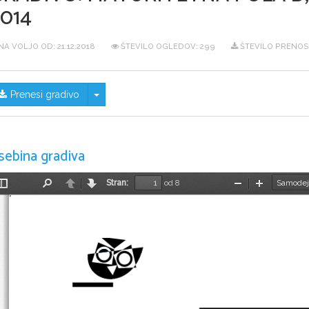
014
NA VOLJO OD:
21.12.2018
ŠTEVILO OGLEDOV: 299
ŠTEVILO PRENOS
Skrij/prikaži meni
Prenesi gradivo
sebina gradiva
Stran:
od 8
Preklopi
Najdi
Nazaj
Naprej
Pomanjšaj
Povečaj
stransko
vrstico