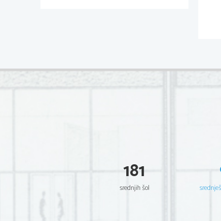
181
srednjih šol
srednje