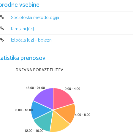
orodne vsebine
Sociološka metodologija
NAVODILA KANDIDATU
Pazljivo preberite ta navodila
.
Rimljani [04]
Ne odpirajte izpitne pole in ne začenjajte reševati nalog
, dokler vam 
Prilepite kodo oziroma vpišite svojo šifro 
(
v okvirček desno zgoraj na tej s
Izločala [02] - bolezni
tudi na konceptni list
.
Število točk
, 
ki jih lahko dosežete
, je 50
. 
Za posamezno nalogo je število to
Naslednja navodila za reševanje izpitne pole boste slišali tudi na vi
tatistika prenosov
Izpitna pola vsebuje 
16 
nalog
; 
prvih enajst boste reševali ob gledanju in 
bo napovedan
. 
Nekatere naloge boste reševali med predvajanjem posnet
DNEVNA PORAZDELITEV
Pet minut pred koncem pisanja vam bomo še enkrat zavrteli posnetke za 
pravilnost odgovorov
.
Rešitve
, 
ki jih pišite z nalivnim peresom ali s kemičnim svinčnikom
, vpisujt
Pišite čitljivo
. 
Če se zmotite
, 
napisano prečrtajte in rešitev zapišite na nov
z 0 
točkami
. 
Osnutki rešitev
, 
ki jih lahko napišete na konceptni list
, 
se pri 
Zaupajte vase in v svoje zmožnosti
. 
Želimo vam veliko uspeha
.
Pozorno glejte in poslušajte
. 
Odprite izpitno polo
.
Ta pola ima 
8 strani
, od tega 
1 
prazno
.