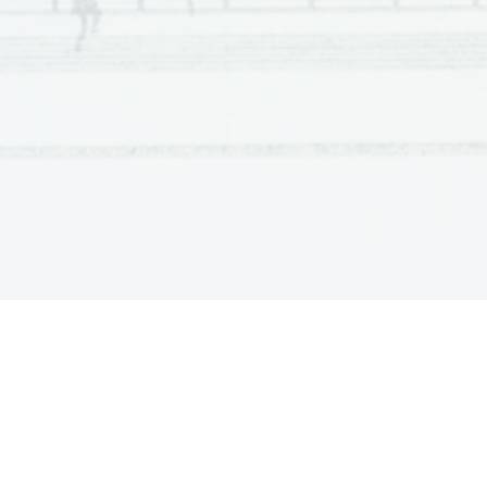
Scientia  Est  Potentia  Scientia  Est  Potentia  Scientia  Est  Potentia
Scientia  Est  Potentia  Scientia  Est  Potentia  Scientia  Est  Potentia
Scientia  Est  Potentia  Scientia  Est  Potentia  Scientia  Est  Potentia
Scientia  Est  Potentia  Scientia  Est  Potentia  Scientia  Est  Potentia
Scientia  Est  Potentia  Scientia  Est  Potentia  Scientia  Est  Potentia
Scientia  Est  Potentia  Scientia  Est  Potentia  Scientia  Est  Potentia
Scientia  Est  Potentia  Scientia  Est  Potentia  Scientia  Est  Potentia
Scientia  Est  Potentia  Scientia  Est  Potentia  Scientia  Est  Potentia
Scientia  Est  Potentia  Scientia  Est  Potentia  Scientia  Est  Potentia
Scientia  Est  Potentia  Scientia  Est  Potentia  Scientia  Est  Potentia
Scientia  Est  Potentia  Scientia  Est  Potentia  Scientia  Est  Potentia
Scientia  Est  Potentia  Scientia  Est  Potentia  Scientia  Est  Potentia
Scientia  Est  Potentia  Scientia  Est  Potentia  Scientia  Est  Potentia
Scientia  Est  Potentia  Scientia  Est  Potentia  Scientia  Est  Potentia
Scientia  Est  Potentia  Scientia  Est  Potentia  Scientia  Est  Potentia
Scientia  Est  Potentia  Scientia  Est  Potentia  Scientia  Est  Potentia
Scientia  Est  Potentia  Scientia  Est  Potentia  Scientia  Est  Potentia
Scientia  Est  Potentia  Scientia  Est  Potentia  Scientia  Est  Potentia
Scientia  Est  Potentia  Scientia  Est  Potentia  Scientia  Est  Potentia
Scientia  Est  Potentia  Scientia  Est  Potentia  Scientia  Est  Potentia
Scientia  Est  Potentia  Scientia  Est  Potentia  Scientia  Est  Potentia
Scientia  Est  Potentia  Scientia  Est  Potentia  Scientia  Est  Potentia
Scientia  Est  Potentia  Scientia  Est  Potentia  Scientia  Est  Potentia
Scientia  Est  Potentia  Scientia  Est  Potentia  Scientia  Est  Potentia
Scientia  Est  Potentia  Scientia  Est  Potentia  Scientia  Est  Potentia
Scientia  Est  Potentia  Scientia  Est  Potentia  Scientia  Est  Potentia
Scientia  Est  Potentia  Scientia  Est  Potentia  Scientia  Est  Potentia
Scientia  Est  Potentia  Scientia  Est  Potentia  Scientia  Est  Potentia
Scientia  Est  Potentia  Scientia  Est  Potentia  Scientia  Est  Potentia
Scientia  Est  Potentia  Scientia  Est  Potentia  Scientia  Est  Potentia
Scientia  Est  Potentia  Scientia  Est  Potentia  Scientia  Est  Potentia
Scientia  Est  Potentia  Scientia  Est  Potentia  Scientia  Est  Potentia
Scientia  Est  Potentia  Scientia  Est  Potentia  Scientia  Est  Potentia
Scientia  Est  Potentia  Scientia  Est  Potentia  Scientia  Est  Potentia
Scientia  Est  Potentia  Scientia  Est  Potentia  Scientia  Est  Potentia
Scientia  Est  Potentia  Scientia  Est  Potentia  Scientia  Est  Potentia
Scientia  Est  Potentia  Scientia  Est  Potentia  Scientia  Est  Potentia
Scientia  Est  Potentia  Scientia  Est  Potentia  Scientia  Est  Potentia
Scientia  Est  Potentia  Scientia  Est  Potentia  Scientia  Est  Potentia