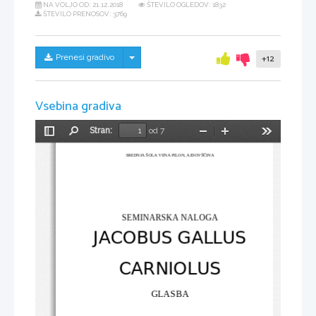
NA VOLJO OD:
21.12.2018
ŠTEVILO OGLEDOV: 1832
ŠTEVILO PRENOSOV: 3769
Skrij/prikaži meni
Prenesi gradivo
+12
Vsebina gradiva
Stran:
od 7
Preklopi
Najdi
Pomanjšaj
Povečaj
Orodja
stransko
SREDNJA ŠOLA VENA PILON, AJDOVŠČINA
vrstico
SEMINARSKA NALOGA
JACOBUS GALLUS 
CARNIOLUS
GLASBA