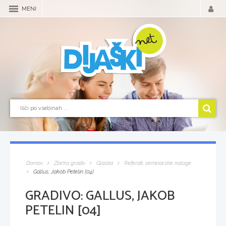
MENI
Domov
Zbirka gradiv
Glasba
Referati, seminarske naloge
Gallus, Jakob Petelin [04]
GRADIVO:
GALLUS, JAKOB
PETELIN [04]