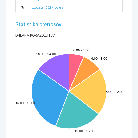
Izločala [02] - bolezni
Statistika prenosov
DNEVNA PORAZDELITEV
UVOD
Razmeroma redke so osebnosti evropske glasbene preteklosti, za katere bi bili biografski podatki tako 
pomanjkljivi, kot so za Gallusa zaplete se že pri rabi njegovega priimka. Ta je bil razen v latinski obliki 
Gallus zapisan še v nemški, latinskih, francoskih in čeških inačicah. Slovenske oblike svojega priimka Gallus 
. 
sam nikoli ni rabil (pod svoja dela se je podpisoval z
Handl
 ali 
Händl)
Pri preučevanju temeljnih podatkov o 
Gallusu je trdno samo leto njegovega rojstva. Obrobni napis ki so ga odtisnili po izvirnem lesorezu v četrtem 
zvezku Gallusove zbirke Opus Musicum, namreč pravi, da se je njen avtor rodil v letu 1550. Meseca in dneva 
njegovega rojstva pa natančno ni mogoče ugotoviti. Raziskave kažejo da se je rodil nekje med 15. Aprilom in 
31. Julijem 1550. 
Gallusovi rojstni kraj ni znan kot kraj rojstva se navaja neki kraj na Kranjskem. Na podlagi 
raznih argumentov, ki se zdijo najbolj tehtni, čeprav ni nobenega izvirnega gradiva se kot verjeten Gallusov 
rojstni kraj smatra Ribnico na Dolenjskem.
V času svojega življenja je bil uspešen in cenjen skladatelj, vendar je na domačih tleh skozi stoletja zapadel 
pozabljenju. V slovenskem prostoru sta nanj ponovno opozorila skladatelja 
Josip Mantuani
 in 
Kamilo Mašek
. 
Med leti 
1985
 in 
1996
 je 
SAZU
 izdala njegova dela v dvajsetih zvezkih.
Gallus se je za glasbo odločil, ker je imel do nje posebno nagnjenje in se je zanjo počutil zmožnega. Njegov 
glasbeni talent je bil takoj izrazit, da se njegovi moči kratko in malo ni mogel, in kot je pokazalo njegovo 
delo, tudi ni hotel izogniti glasbi se je predal ves, dal ji je samega sebe in svoje življenje.