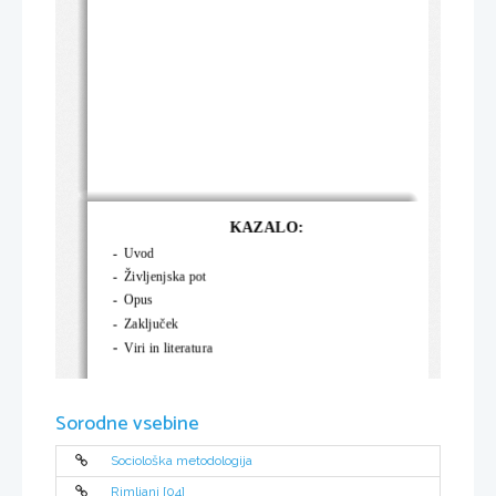
KAZALO:
-
Uvod
-
Življenjska pot
-
Opus
-
Zaključek
-
Viri in literatura
Sorodne vsebine
Sociološka metodologija
Rimljani [04]