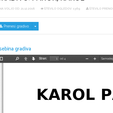
NA VOLJO OD:
21.12.2018
ŠTEVILO OGLEDOV: 1369
ŠTEVILO PRENOS
Skrij/prikaži meni
Prenesi gradivo
sebina gradiva
Stran:
od 4
Preklopi
Najdi
Nazaj
Naprej
Pomanjšaj
Povečaj
stransko
vrstico
KAROL 