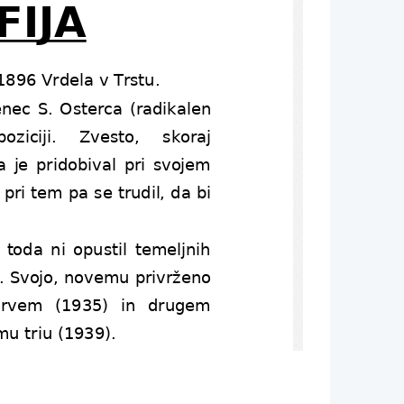
FIJA
 1896 Vrdela v Trstu. 
čenec S. Osterca (radikalen
ziciji.   Zvesto,   skoraj
ga je pridobival pri svojem
 pri tem pa se trudil, da bi
, toda ni opustil temeljnih
čno. Svojo, novemu privrženo
  prvem   (1935)   in   drugem
u triu (1939). 
eta   1954   -   1966   in   bil