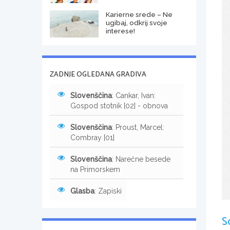
Karierne srede – Ne
ugibaj, odkrij svoje
interese!
ZADNJE OGLEDANA GRADIVA
Slovenščina
: Cankar, Ivan:
Gospod stotnik [02] - obnova
Slovenščina
: Proust, Marcel:
Combray [01]
Slovenščina
: Narečne besede
na Primorskem
Glasba
: Zapiski
S