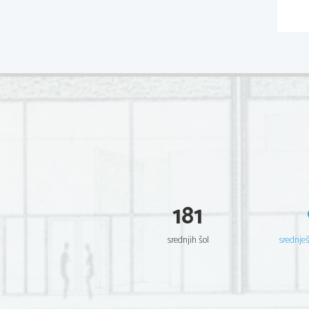
181
srednjih šol
srednje