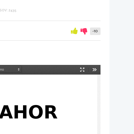
OV: 2435
-10
Način
Orodja
predstavitve
PAHOR