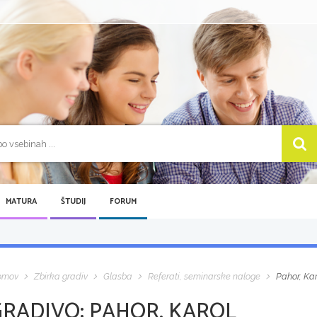
MATURA
ŠTUDIJ
FORUM
omov
Zbirka gradiv
Glasba
Referati, seminarske naloge
Pahor, Kar
GRADIVO:
PAHOR, KAROL