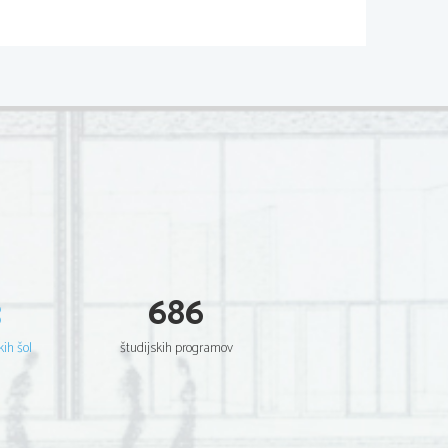
ja). »Tri koncertne etude«
56) obsegajoča 15 plesnih
,   vendar   je   prepričevalno
vo invencijo in poudarjen
nagrade.
3
686
kih šol
študijskih programov