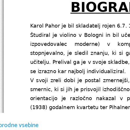
BIOGRA
Karol Pahor je bil skladatelj rojen 6.7.
Študiral je violino v Bologni in bil u
izpovedovalec   moderne)   v   kompo
stopnjevalno, je sledil znanju, ki si 
učitelju. Prelival ga je v svoje skladbe,
se izrazno kar najbolj individualiziral. 
V svoji zreli dobi je postal zmernejši
smernic, ki si jih je prisvojil izhodiš
orientacijo   je   razločno   nakazal   v 
(1938) godalnem kvartetu ter Pihalnem
orodne vsebine
Poučeval   je   glasbo   v   Mariboru   od   l