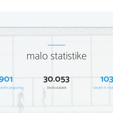
čustvena toplina (Očenaš hlapca Jerne
za orkester (1954) in Istrijanka (19
miniatur za simfonična pihala. 
Pahorjev   opus   sicer   ni   bil   obsežen
dokazal intenzivno, doživeto avtorje
malo statistike
smisel za formo. 
Leta 1969 je bil dobitnik Prešernove 
901
30.053
10
šolskih programov
število datotek
fakultet in viso
Umrl je 25.11. 1974 v Ljubljani.