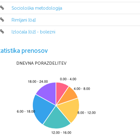
profesor na akademiji za glasbo v Ljubl
Sociološka metodologija
Bil je pristaš radikalnih estetskih gled
Rimljani [04]
partizanov, kjer je vodil Invalidski pe
Izločala [02] - bolezni
je svoja dela zvečine gradil na prvi
belokranjskega in prekmurskega melos
tatistika prenosov
istrska   melodika,   v   katero   je   seg
oblikovno jasno, izrazno prepleteno z 
DNEVNA PORAZDELITEV
Posebno se je odlikoval v vokalni glasb
njegove antologijske zborovske skladbe