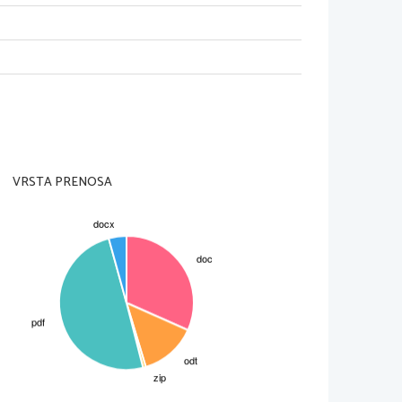
jani. 
ališč, pozneje po vrnitvi iz
vski zbor (1944 - 1945), pa
nah ljudske glasbe. Poleg
a pa je najbolj privlačila
el   duhovito,   tehnično   in
lastno čustvenostjo. 
VRSTA PRENOSA
i. Zelo priljubljene so tudi
, ki jih odlikujeta iskrena