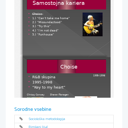
Samostojna kariera
Samostojna kariera
__________
Choise

1.) “Can’t take me home”

2.) “Missundaztood”

3.) “Try this”

4.) “i’m not dead”

5.) “Funhouse”

Choise
Choise
1995-1998 
R&B skupina

1995-1998

“
Key to my heart”

Chrissy Conway 
Sharon Flanagan
Sorodne vsebine
Sociološka metodologija
Rimljani [04]