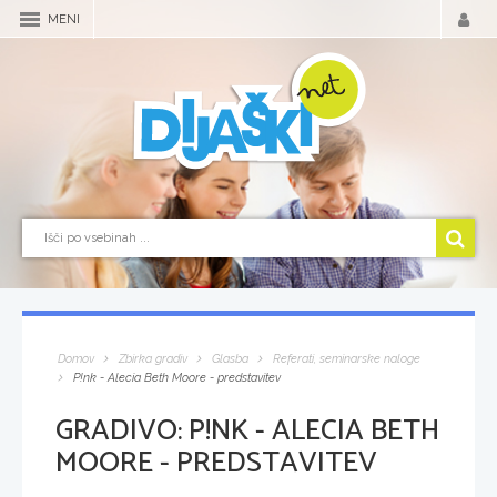
MENI
Domov
Zbirka gradiv
Glasba
Referati, seminarske naloge
P!nk - Alecia Beth Moore - predstavitev
GRADIVO:
P!NK - ALECIA BETH
MOORE - PREDSTAVITEV