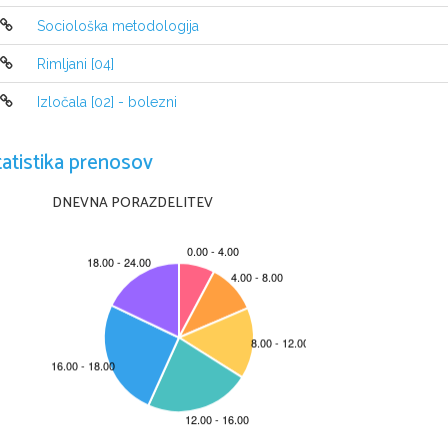
PRESL
Sociološka metodologija
Rimljani [04]
Včasih slavni ameriški

Izločala [02] - bolezni
igralec, ki je znal igrati
tatistika prenosov
DNEVNA PORAZDELITEV