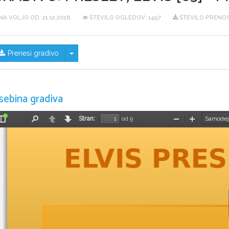
NA VOLJO OD:
21.12.2018
ŠTEVILO OGLEDOV: 1497
ŠTEVILO PRENOS
Skrij/prikaži meni
Prenesi gradivo
sebina gradiva
Stran:
od 9
Preklopi
Najdi
Nazaj
Naprej
Pomanjšaj
Povečaj
stransko
vrstico
ELVIS PRE