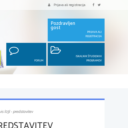
Prijava ali registracija
Pozdravljen
gost
PRIJAVA ALI
REGISTRACIJA
ISKALNIK ŠTUDIJSKIH
FORUM
PROGRAMOV
vis [03] - predstavitev
 PREDSTAVITEV