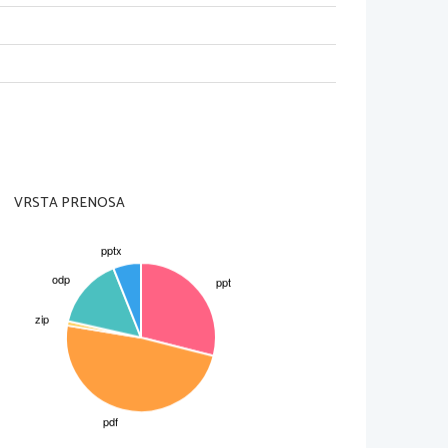
EY?
 pevec in filmski 
 kitaro in klavir.
VRSTA PRENOSA