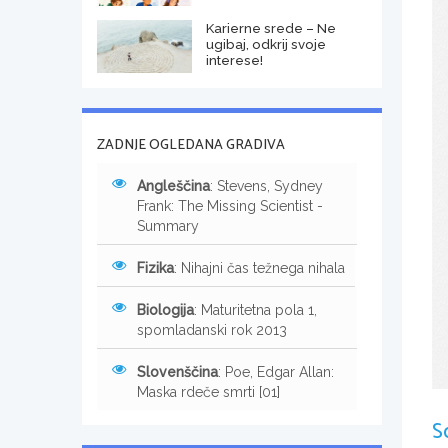
Karierne srede – Ne
ugibaj, odkrij svoje
interese!
ZADNJE OGLEDANA GRADIVA
Angleščina
: Stevens, Sydney
Frank: The Missing Scientist -
Summary
Fizika
: Nihajni čas težnega nihala
Biologija
: Maturitetna pola 1,
spomladanski rok 2013
Slovenščina
: Poe, Edgar Allan:
Maska rdeče smrti [01]
S