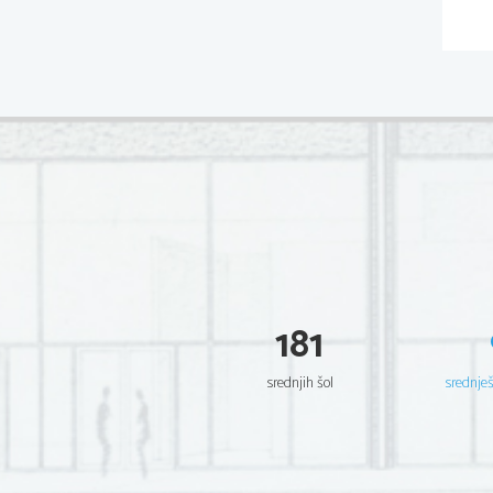
181
srednjih šol
srednje