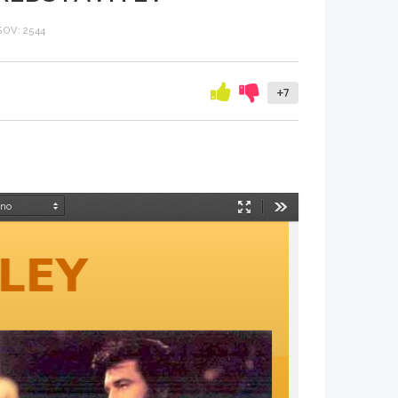
OV: 2544
+7
Način
Orodja
predstavitve
SLEY