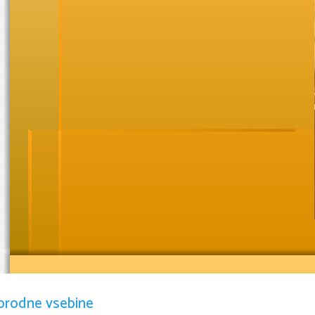
KDO SPLOH 
orodne vsebine