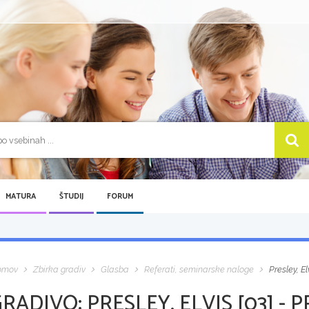
MATURA
ŠTUDIJ
FORUM
omov
Zbirka gradiv
Glasba
Referati, seminarske naloge
Presley, El
GRADIVO:
PRESLEY, ELVIS [03] -