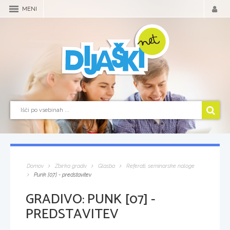
MENI
Domov
Zbirka gradiv
Glasba
Referati, seminarske naloge
Punk [07] - predstavitev
GRADIVO:
PUNK [07] -
PREDSTAVITEV