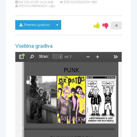
NA VOLJO OD:
21.12.2018
ŠTEVILO OGLEDOV: 662
ŠTEVILO PRENOSOV: 1384
Skrij/prikaži meni
Prenesi gradivo
0
Vsebina gradiva
Stran:
od 7
Preklopi
Najdi
Pomanjšaj
Povečaj
Orodja
stransko
PUNK
vrstico