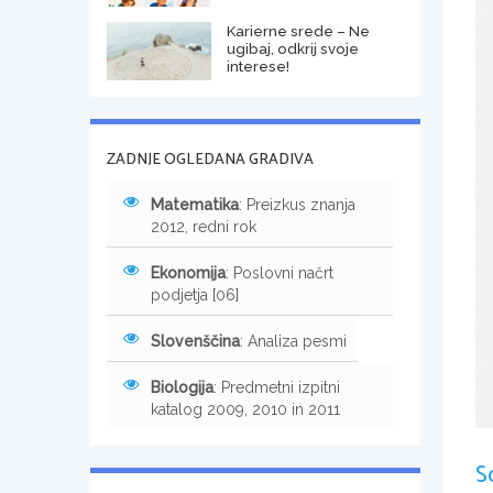
Karierne srede – Ne
ugibaj, odkrij svoje
interese!
ZADNJE OGLEDANA GRADIVA
Matematika
: Preizkus znanja
2012, redni rok
Ekonomija
: Poslovni načrt
podjetja [06]
Slovenščina
: Analiza pesmi
Biologija
: Predmetni izpitni
katalog 2009, 2010 in 2011
S