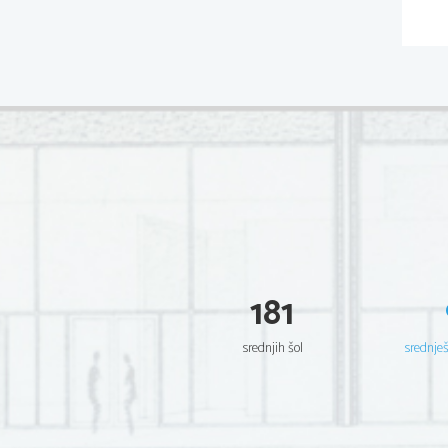
181
srednjih šol
srednje