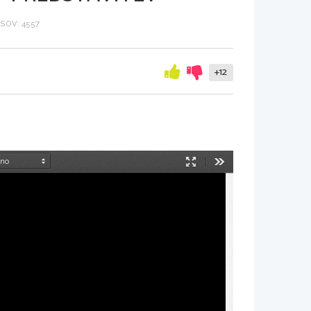
SOV: 4557
+12
Način
Orodja
predstavitve