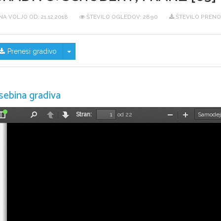
NA VOLJO OD:
21.12.2018
ŠTEVILO OGLEDOV: 2890
ŠTEVILO PRENO
Skrij/prikaži meni
Prenesi gradivo
sebina gradiva
Stran:
od 22
Preklopi
Najdi
Nazaj
Naprej
Pomanjšaj
Povečaj
stransko
vrstico