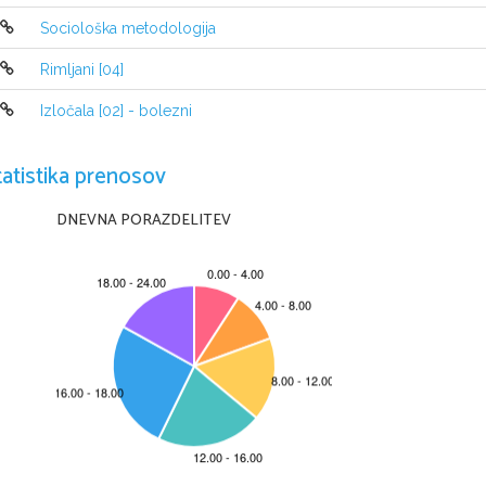
smrt: 19. november
•
Sociološka metodologija
Rimljani [04]
poklic: skladatelj
•
Izločala [02] - bolezni
tatistika prenosov
DNEVNA PORAZDELITEV