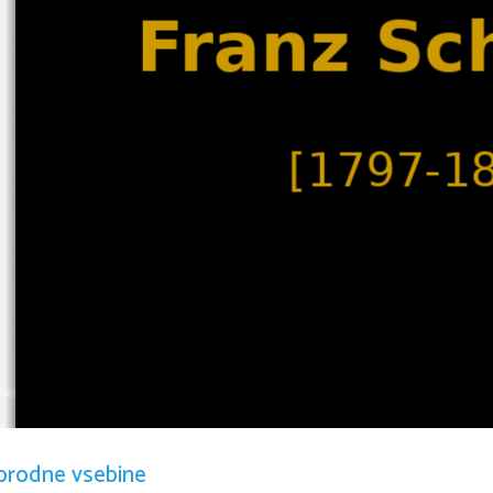
Franz Sc
[1797-1
rojstvo: 31. januar 
•
orodne vsebine