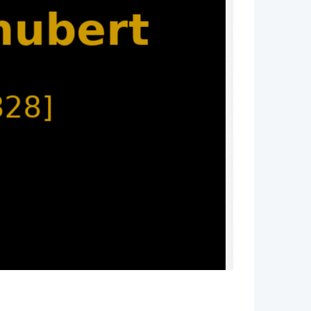
hubert
828]
1797 Dunaj