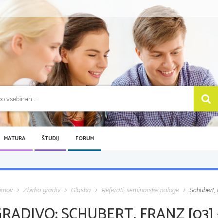
MATURA
ŠTUDIJ
FORUM
omov
Zbirka gradiv
Glasba
Referati, seminarske naloge
Schubert, 
GRADIVO:
SCHUBERT, FRANZ [03]