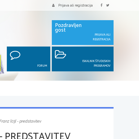
Prijava ali registracija
Pozdravljen
gost
PRIJAVA ALI
REGISTRACIJA
ISKALNIK ŠTUDIJSKIH
FORUM
PROGRAMOV
Franz [03] - predstavitev
 - PREDSTAVITEV