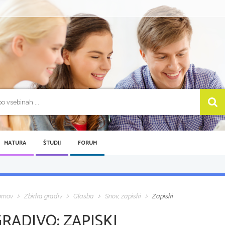
MATURA
ŠTUDIJ
FORUM
omov
Zbirka gradiv
Glasba
Snov, zapiski
Zapiski
GRADIVO:
ZAPISKI