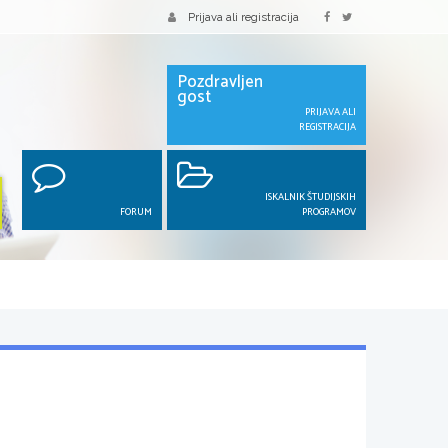
Prijava ali registracija
Pozdravljen
gost
PRIJAVA ALI
REGISTRACIJA
ISKALNIK ŠTUDIJSKIH
FORUM
PROGRAMOV