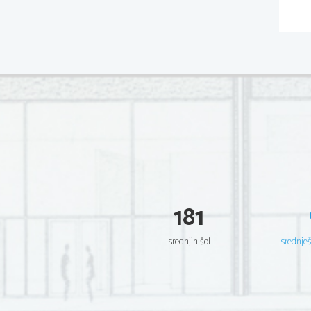
181
srednjih šol
srednje