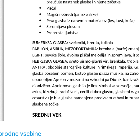
preučuje nastanek glasbe in njene začetke
Piščal

Magični obredi (jamske slike)

Prva glasba iz naravnih materialov (les, kost, koža)

Spremljava plesom

Preprosta ljudstva

SUMERKSA GLASBA: svečeniki, brenta, tolkala
BABILON, ASIRIJA, MEZOPORTAMIJA: brenkala (harfe) zmanjš
EGIPT: pevske šole, dvojna piščal melodija in spremljava, izpop
HEBREJSKA GLASBA: sveto pismo-glavni vir, brenkala, trobila 
ANTIKA: obdobje starogrške kulture in rimskega imperija, Grška
glasba poseben pomen, bistvo glasbe izraža muzika, na zahodn
upodobljen Apolon z muzami na vzhodni pa Dioniz, kar izraža 
dionizično. Apolonovo glasbilo je lira- simbol za sozvočje, h
avlos, ki vzbuja radoživost, cenili dobro glasbo, glasbeni vzg
cesarstvu je bila glasba namenjena predvsem zabavi in zunanj
glasbene točke
SREDNJI VEK
Pomembno vlogo petje, sprva enoglasno

orodne vsebine
Razvil koral

Glasbila v cerkvah nezaželjena
