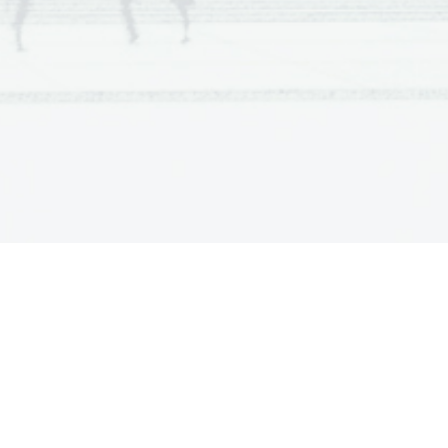
e trenutnih čustvenih razpoloženj
e)