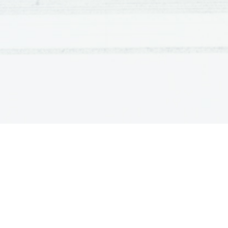
Mozart, Beethoven, Haydn

ROMANTIKA
Čustva, čustveno razgibana

Spajanje različnih umetnosti

Bogata, barvita zvočnost

Uveljavijo se male oblike, ki so primerni za izražanj

Dve smeri ustvarjanja

Koncert, sonata, simfonija, maša, samospev

20. in 21. STOL.
Iščejo čim bolj samosvoj in izviren zvočni jezik

V ospredje prihaja razum

Debussy, Straus

Poslušalec o glasbi najprej razmišlja nato doživlja

Impresionizem, ekspresionizem

SLOVENSKO LJUDSKO GLASBENO IZROČILO
Prenašanje od pevca do pevca

Delimo jih na pripovedne (epske) in izpovedne (lirsk

Brez avtorja
