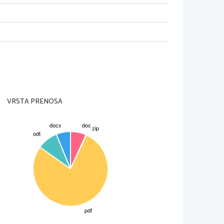
VRSTA PRENOSA
ca ponovnega odkrivanja antike