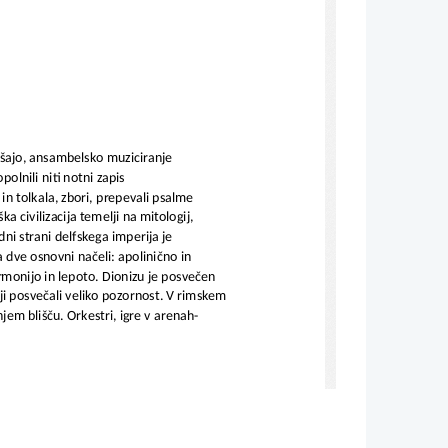
ajo, ansambelsko muziciranje
olnili niti notni zapis
in tolkala, zbori, prepevali psalme
 civilizacija temelji na mitologij,  
i strani delfskega imperija je 
dve osnovni načeli: apolinično in 
armonijo in lepoto. Dionizu je posvečen 
oji posvečali veliko pozornost. V rimskem 
em blišču. Orkestri, igre v arenah- 