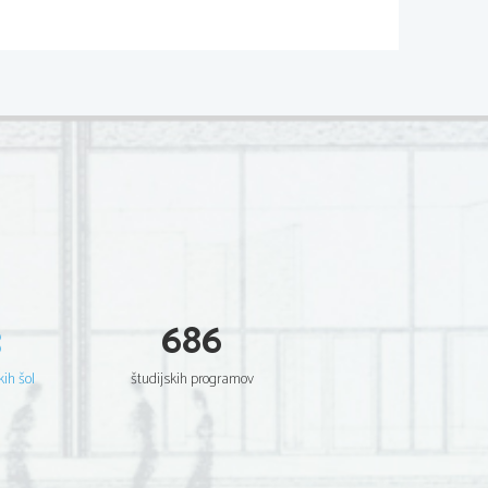
3
686
sonata
kih šol
študijskih programov
anizirati koncerte
šiti