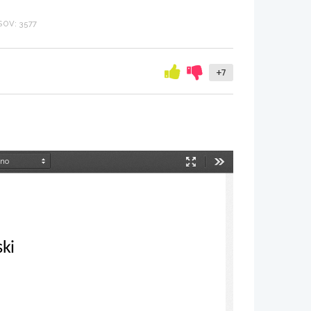
OV: 3577
+7
Način
Orodja
predstavitve
ski