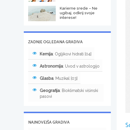
Karierne srede – Ne
ugibaj, odkrij svoje
interese!
ZADNJE OGLEDANA GRADIVA
Kemija
: Ogljikovi hidrati [04]
Astronomija
: Uvod v astrologijo
Glasba
: Muzikal [03]
Geografija
: Bioklimatski višinski
pasovi
NAJNOVEJŠA GRADIVA
S