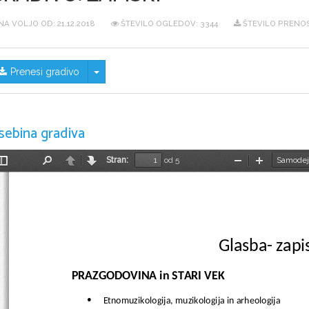
NA VOLJO OD:
21.12.2018
ŠTEVILO OGLEDOV: 3344
ŠTEVILO PRENOS
Skrij/prikaži meni
Prenesi gradivo
sebina gradiva
Stran:
od 5
Preklopi
Najdi
Nazaj
Naprej
Pomanjšaj
Povečaj
stransko
vrstico
Glasba- zapi
PRAZGODOVINA in STARI VEK
Etnomuzikologija, muzikologija in arheologija
