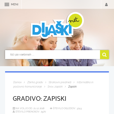
MENI
Domov
Zbirka gradiv
Strokovni predmeti
Informatika in
poslovno komuniciranje
Snov, zapiski
Zapiski
GRADIVO:
ZAPISKI
NA VOLJO OD:
21.12.2018
ŠTEVILO OGLEDOV: 3243
ŠTEVILO PRENOSOV: 2970