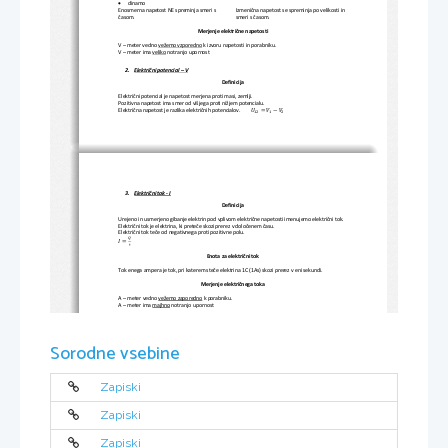

dinamo
Enosmerna napetost NE spreminja smeri s 
Izmenična napetost se spreminja po velikosti in 
časom.
smeri s časom.
Merjenje električne napetosti
V 
–
meter vedno 
vežemo vzporedno
k izvoru napetosti in porabniku.
V 
–
meter ima 
veliko
notranjo upornost
2.
Električni potencial 
–
V
Definicija
Električni 
potencial je napetost merjena proti masi, zemlji.
Pozitivna napetost ima smer od višjega proti nižjem potencialu.
푈
=
푉
−
푉
Električna napetost je razlika električnih potencialov.        
12
1
2
3.
Električni tok
-
I
Definicija
Urejeno in usmerjeno gibanje 
elektrin pod vplivom električne napetosti imenujemo električni tok.
Električni tok je elektrina, ki preteče skozi prerez v določenem času.
Električni 
tok teče od
negativnega proti pozitivne polu
.
푄
퐼
=
푡
Enota za električni tok
Tok enega ampera je 
tok, pri katerem steče elektrina 1C (1As) skozi prerez v eni sekundi.
Merjenje električnega toka
A 
–
meter vedno 
vežemo zaporedno
k porabniku.
A 
–
meter ima 
majhno
notranjo upornost
Učinki električnega toka


Toplotni učinek
Kemični učinek


Svetlobni učinek
Učinek na človeka 
–
fiziološki
Sorodne vsebine

Magnetni učinek
Učinek na človeka


Neposredni (
dotik z električno napetostj
o)
Posredni (Dotik električne napetosti preko 
okvare naprave)
Zapiski
Preprečevanje dotika električnega toka
Neposredni dotik
Posredni 
dotik
Zapiski


Izolacija
Izolacija, pokrovi, varnostna razdalja


Pokrovi
Ozemljitev


Varnostna razdalja
Ločilni transformator

Samodejni odklop (FI stikalo)
Zapiski