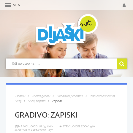
MENI
Domov
Zbirka gradiv
Strokovni predmeti
Izdelava osnovnih
vezij
Snov, zapiski
Zapiski
GRADIVO:
ZAPISKI
NA VOLJO OD:
28.05.2020
ŠTEVILO OGLEDOV: 970
ŠTEVILO PRENOSOV: 1270