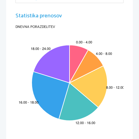
Varovalka
Varovalka varuje električno napeljavo pred preveliko obremenitvijo.
Varovalke v hiši ali 
stanovanju: 10A, 16A, 20A, 25A
Statistika prenosov
DNEVNA PORAZDELITEV
4.
Prevodniki in izolanti
Prevodniki
Izolanti
Prevodniki, ki so snovi, ki imajo 
veliko prostih
Izolanti, ki so snovi, ki imajo 
zelo malo prostih
nosilcev elektrine.
nosilcev elektrine.
Označevanje vodnikov
L 
–
linijski, fazni vodnik
N 
–
nevtralni, ničelni vodnik
PE
–
zaščitni, ozemljitveni vodnik
PEN 
–
zaščitni in nevtralni vodnik
Rdeča, rjava
Modra (predpisano)*
Rumeno
-
zelen (predpisano)*
Vrste izolantov


Zrak
Guma


Porcelan
Bakelit (prva umetna 
snov)


Steklo
Umetne mase
Predmeti izdelani iz izolantov so izolatorji.
5.
Električna upornost 
–
R
Definicija
Oviranje pretoka nosilcev elektrine skozi snov imenujemo električna upornost.
Električna upornost je lastnost snovi, da se upira prehodu električnega 
toka.
Električna upornost nam omogoča pretvorbo električne energije v toploto.
Enota za upornost
Enota je OHM 
-
Ω
Upornost žice
Večja dolžina = večja upornost
Večja debelina 
= 
manjša upornost
휌
∙
푙
푅
=
휌
=
푟표
퐴
Specifična upornost
Specifična upornost nam pove kolikšna je upornost snovi pri specifičnih (določenih) lastnostih: