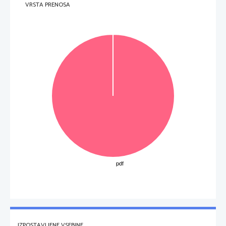
VRSTA PRENOSA


Dolžina, l : 1m
Temperature: 20 stopinj Celzija


2
1
푚
Prerez, A: 
Enota: Ωm
Merjenje upornosti
Električni upor (med merjenjem) ne sem biti priključen na vir 
napetosti.
Ohmski upor: je element, katerega osnovna lastnost je ohmska upornost.
Upornost in prevodnost
1
휌
∙
푙
퐺
=
푅
=
PREVODNOST:   
UPORNOST:  
푅
퐴
Električna prevodnost je obratna vrednost električne upornosti.
IZPOSTAVLJENE VSEBINE