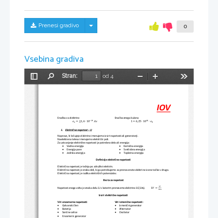
Skrij/prikaži meni
Prenesi gradivo
0
Vsebina gradiva
Stran:
od 4
Preklopi
Najdi
Pomanjšaj
Povečaj
Orodja
stransko
vrstico
IOV
Enačba za elektrino
Enačba enega kulona
−
19
18
푒
=
±
1
,
6
∙
10
퐴푠
1
=
6
,
25
∙
10
∙
푒
표
0
1.
Električna napetost 
–
U
Naprave, ki ločujejo elektrino imenujemo izviri napetosti ali generatorji.
Naelektrena telesa imenujemo električni poli.
Za ustvarjanje 
električne napetosti je potrebno delo ali energija:


Vodna energija
Kemična energija


Energija pare
Svetlobna energija


Jedrska energija
Toplotna energija
Definicije električne napetosti
E
lektrična napetost je težnja po združitvi elektrin.
Električna 
napetost je enaka deli, ki ga potrebujemo za prenos enote elektrine iz ene točke v drugo.
Električna napetost je razlika električnih potencialov.
Enota za napetost
1
퐽
1
푉
=
Napetost enega volta je enaka delu 1J s katerim prenesemo elektrino 1C(1As).         
1
퐴푠
Izviri električne napetosti
Viri enosmerne napetosti:
Viri izmenične napetosti:


Galvanski člen
Izmenični generator


Baterija
Alternator


Sončne celice
Oscilator

Enosmerni generator