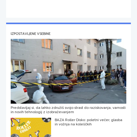
IZPOSTAVLJENE VSEBINE
Predstavljaj si, da lahko združiš svojo strast do raziskovanja, varnosti
in novih tehnologij z izobraževanjem
BAZA Roller Disko: poletni večer, glasba
in vožnja na koleščkih