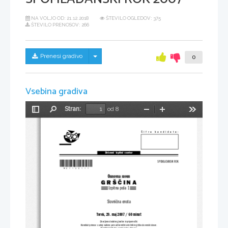
NA VOLJO OD:
21.12.2018
ŠTEVILO OGLEDOV: 375
ŠTEVILO PRENOSOV: 266
Skrij/prikaži meni
Prenesi gradivo
0
Vsebina gradiva
Stran:
od 8
Preklopi
Najdi
Pomanjšaj
Povečaj
Orodja
stransko
vrstico
Šifra  kandidata:
Državni  izpitni  center
*M07130111*
SPOMLADANSKI ROK
Osnovna raven
G
R
Š
Č
I
N
A
Izpitna pola 1
Slovnična enota
Torek, 29. maj 2007 / 60 minut
Dovoljeno dodatno gradivo in pripomočki:
Kandidat prinese s seboj nalivno pero ali kemični svinčnik in grško-slovenski slovar.