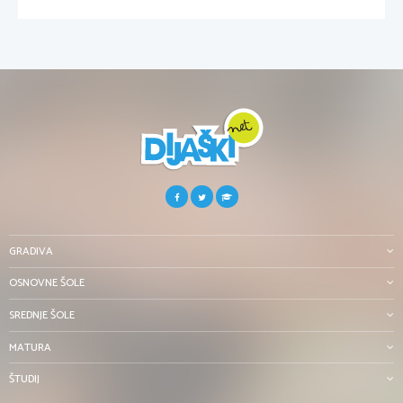
GRADIVA
OSNOVNE ŠOLE
SREDNJE ŠOLE
MATURA
ŠTUDIJ