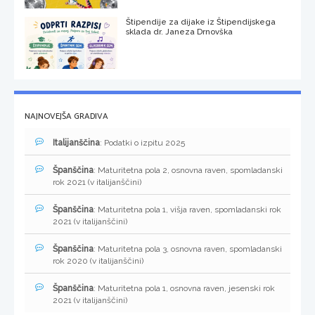
Štipendije za dijake iz Štipendijskega
sklada dr. Janeza Drnovška
NAJNOVEJŠA GRADIVA
Italijanščina
: Podatki o izpitu 2025
Španščina
: Maturitetna pola 2, osnovna raven, spomladanski
rok 2021 (v italijanščini)
Španščina
: Maturitetna pola 1, višja raven, spomladanski rok
2021 (v italijanščini)
Španščina
: Maturitetna pola 3, osnovna raven, spomladanski
rok 2020 (v italijanščini)
Španščina
: Maturitetna pola 1, osnovna raven, jesenski rok
2021 (v italijanščini)