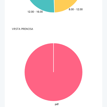
       3.       
(
)
__________________________ 
Gra/fe moi, ti/ 
poiei=n
, w)= neani/a.
       4.       
 (
)
__________________________
Sw/fronej 
gunh/
 tou\j ko/lake/aj  feu/gousin. 
 )
       5.
(
)
__________________________ 
Agaqo\j a)/nqrwpoj kai\ u(po\ tw=n barba/rwn 
tima=n
. 
VRSTA PRENOSA