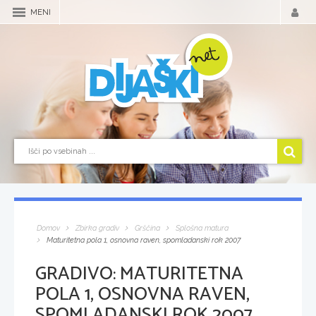
MENI
Domov
Zbirka gradiv
Grščina
Splošna matura
Maturitetna pola 1, osnovna raven, spomladanski rok 2007
GRADIVO:
MATURITETNA
POLA 1, OSNOVNA RAVEN,
SPOMLADANSKI ROK 2007