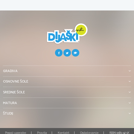
GRADIVA
OSNOVNE ŠOLE
SREDNJE ŠOLE
MATURA
ŠTUDIJ
Pogoji uporabe
Pravila
Kontakt
Oglaševanje
ISSN 1581-923X