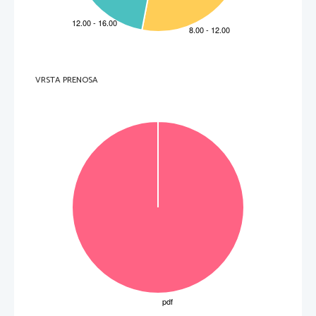
6. 
I locali erano dotati di strumenti moderni.
V 
F 
Notizia n. 3
7. 
Grazie a quale apparecchio è stato scoperto il ladro dell’iPad?
  _____________________________________________________________________________________ 
8. 
Il f urto è avvenuto in un hotel.
V 
F 
9. 
Dove è stato trovato 
l’iPad?
  _____________________________________________________________________________________ 
Notizia n. 4
10.
   Che cosa devono fare i ragazzi bulli per scontare la pena?
VRSTA PRENOSA
  _____________________________________________________________________________________ 
11.
   Quanti anni hanno i ragazzi accusati di bullismo? 
  _____________________________________________________________________________________ 
12.
   Quale scuola frequentavano i ragazzi?
  _____________________________________________________________________________________ 
13.
   Dove avvenivano le molestie?
  _____________________________________________________________________________________ 
(13 punti)