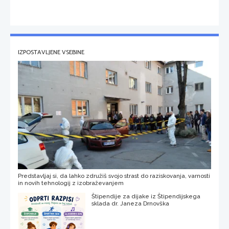
IZPOSTAVLJENE VSEBINE
Predstavljaj si, da lahko združiš svojo strast do raziskovanja, varnosti
in novih tehnologij z izobraževanjem
Štipendije za dijake iz Štipendijskega
sklada dr. Janeza Drnovška