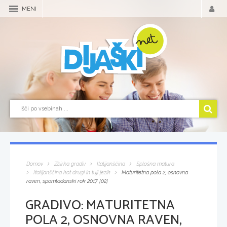
MENI
Domov
Zbirka gradiv
Italijanščina
Splošna matura
Italijanščina kot drugi in tuji jezik
Maturitetna pola 2, osnovna
raven, spomladanski rok 2017 [02]
GRADIVO:
MATURITETNA
POLA 2, OSNOVNA RAVEN,