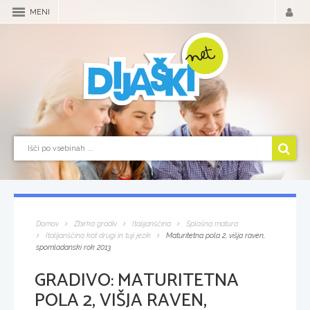
MENI
Domov
Zbirka gradiv
Italijanščina
Splošna matura
Italijanščina kot drugi in tuji jezik
Maturitetna pola 2, višja raven,
spomladanski rok 2013
GRADIVO:
MATURITETNA
POLA 2, VIŠJA RAVEN,