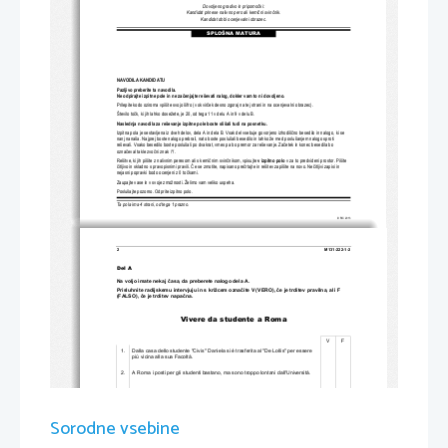
Dovoljeno gradivo in pripomo
č
ki:
Kandidat prinese nalivno pero ali kemi
č
ni svin
č
nik.
Kandidat dobi ocenjevalni obrazec.
SPLOŠNA MATURA
NAVODILA KANDIDATU
Pazljivo preberite ta navodila.
Ne odpirajte izpitne pole in ne za
č
enjajte reševati nalog, dokl
er vam to ni dovoljeno.
Prilepite kodo oziroma vpiš
ite svojo šifro (v okvir
č
ek desno zgoraj na tej strani
 in na ocenjevalni obrazec).
Število to
č
k, ki jih lahko dosežete, je 20, od tega 11 v delu A in 9 v delu B. 
Naslednja navodila za reševanje izpitne 
pole boste slišali tudi na posnetku.
Izpitna pola je sestavljena iz dveh delov, dela 
A in dela B. Vsak del vsebuje govorjeno izhodiš
č
no besedilo in nalogo, ki se 
nanj nanaša. Najprej boste nalogo prebrali, nato boste posluša
li besedilo in lahko že m
ed poslušanjem nalogo sproti 
reševali. Vsako besedilo boste poslušali po dv
akrat, vmes pa bo premor za reševanje. Za
č
etek in konec besedila bo 
ozna
č
eval takle zvo
č
ni znak /*/.
Rešitve, ki jih pišite z nalivnim peresom ali s kemi
č
nim svin
č
nikom, vpisujte 
v izpitno polo
v za to predvideni prostor. Pišite 
č
itljivo in skladno s 
pravopisnimi pravili. 
Č
e se zmotite, napisano pre
č
rtajte in rešitev zapišite na novo. Ne
č
itljivi zapisi in 
nejasni popravki bodo ocenjeni z 0 to
č
kami.
Zaupajte vase in v svoje zmož
nosti. Želimo vam veliko uspeha.
Poslušajte pozorno. Odprite izpitno polo.
Ta pola ima 4 strani, od tega 1 prazno.
© RIC 2013
2 
M131-222-1-2 
Del A 
Na voljo imate nekaj 
č
asa, da preberete nalogo dela A. 
Prisluhnite radijskemu intervjuju in s križcem ozna
č
ite V (VERO), 
č
e je trditev pravilna, ali F 
(FALSO), 
č
e je trditev napa
č
na. 
Vivere da studente a Roma 
                                                                                                                                              V                                                                       F                                                                       
1.     Dalla casa dello studente "Civis" Daniela si è trasferita al "De Lollis" per essere 
più vicina alla sua Facoltà. 
2.     A Roma i posti per gli studenti bastano, ma sono troppo lontani dall'Università. 
3.     La maggior parte degli studenti si è dovuta trasferire. 
4.     In ogni piano c'è un solo bagno. 
Sorodne vsebine
5.     La casa dello studente ha dei contratti 
con le lavanderie per consentire agli 
studenti di lavare i panni sporchi ad un prezzo conveniente. 
6.     Alla mensa non si può fare colazione. 