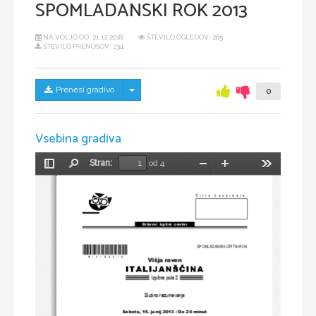
SPOMLADANSKI ROK 2013
NA VOLJO OD:
21.12.2018
ŠTEVILO OGLEDOV: 265
ŠTEVILO PRENOSOV: 234
Skrij/prikaži meni
Prenesi gradivo
0
Vsebina gradiva
Stran:
od 4
Preklopi
Najdi
Pomanjšaj
Povečaj
Orodja
stransko
vrstico
Šifra kandidata:
Državni  izpitni  center
*M13122212*
SPOMLADANSKI IZPITNI ROK
Višja raven
Izpitna pola 2
Slušno razumevanje
Sobota, 15. junij 20
13 / Do 20 minut