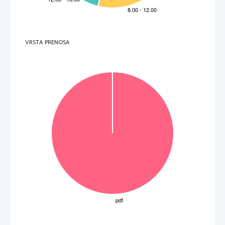
(9 to
č
k) 
VRSTA PRENOSA