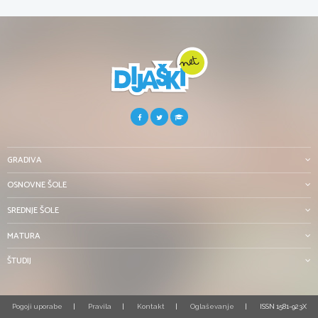
GRADIVA
OSNOVNE ŠOLE
SREDNJE ŠOLE
MATURA
ŠTUDIJ
Pogoji uporabe
Pravila
Kontakt
Oglaševanje
ISSN 1581-923X