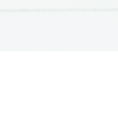
ATURA
ŠTUDIJ
lošna matura
Iskalnik študijskih programov