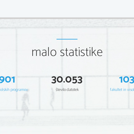
malo statistike
901
30.053
10
šolskih programov
število datotek
fakultet in viso