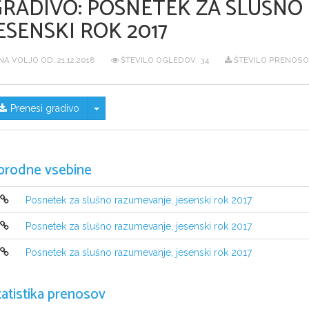
GRADIVO:
POSNETEK ZA SLUŠNO
ESENSKI ROK 2017
NA VOLJO OD:
21.12.2018
ŠTEVILO OGLEDOV: 34
ŠTEVILO PRENOSOV
Skrij/prikaži meni
Prenesi gradivo
orodne vsebine
Posnetek za slušno razumevanje, jesenski rok 2017
Posnetek za slušno razumevanje, jesenski rok 2017
Posnetek za slušno razumevanje, jesenski rok 2017
tatistika prenosov