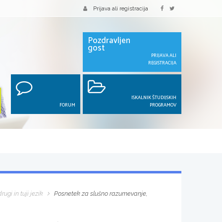
Prijava ali registracija
Pozdravljen
gost
PRIJAVA ALI
REGISTRACIJA
ISKALNIK ŠTUDIJSKIH
FORUM
PROGRAMOV
rugi in tuji jezik
Posnetek za slušno razumevanje,