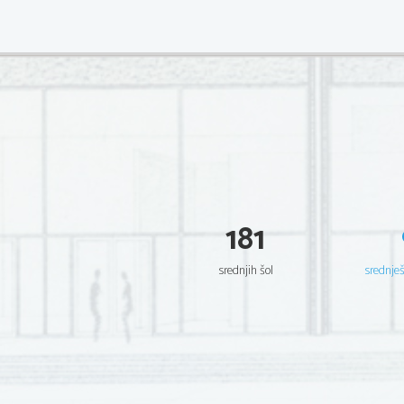
181
srednjih šol
srednje