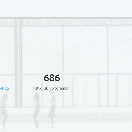
3
686
kih šol
študijskih programov