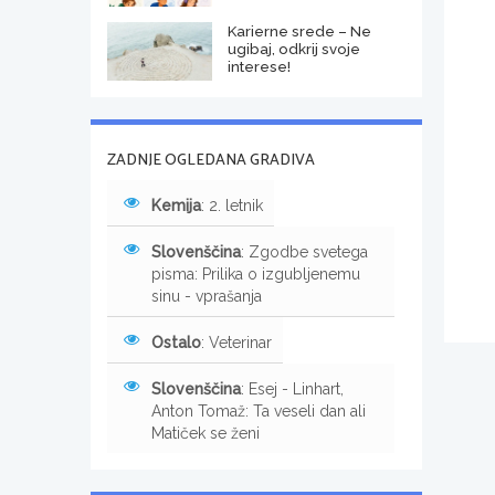
Karierne srede – Ne
ugibaj, odkrij svoje
interese!
ZADNJE OGLEDANA GRADIVA
Kemija
: 2. letnik
Slovenščina
: Zgodbe svetega
pisma: Prilika o izgubljenemu
sinu - vprašanja
Ostalo
: Veterinar
Slovenščina
: Esej - Linhart,
Anton Tomaž: Ta veseli dan ali
Matiček se ženi