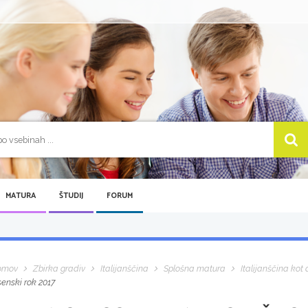
MATURA
ŠTUDIJ
FORUM
omov
Zbirka gradiv
Italijanščina
Splošna matura
Italijanščina kot d
senski rok 2017