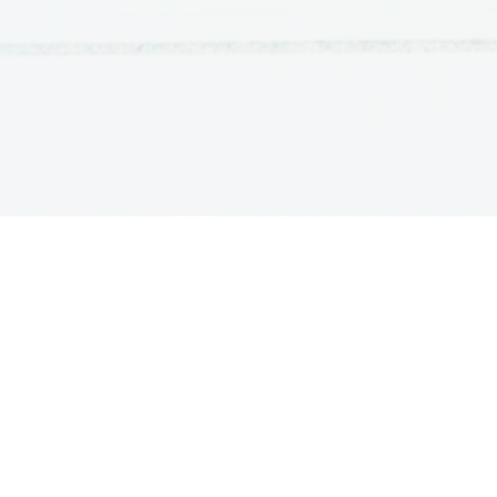
OSNOVNE ŠOLE
SREDNJE ŠOLE
M
Seznam osnovnih šol
Iskalnik SŠ programov
Sp