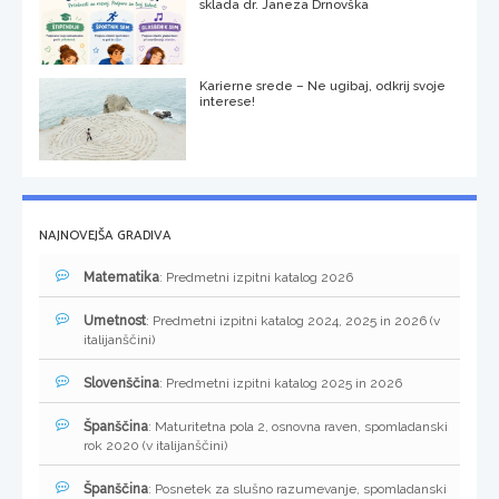
sklada dr. Janeza Drnovška
Karierne srede – Ne ugibaj, odkrij svoje
interese!
NAJNOVEJŠA GRADIVA
Matematika
: Predmetni izpitni katalog 2026
Umetnost
: Predmetni izpitni katalog 2024, 2025 in 2026 (v
italijanščini)
Slovenščina
: Predmetni izpitni katalog 2025 in 2026
Španščina
: Maturitetna pola 2, osnovna raven, spomladanski
rok 2020 (v italijanščini)
Španščina
: Posnetek za slušno razumevanje, spomladanski