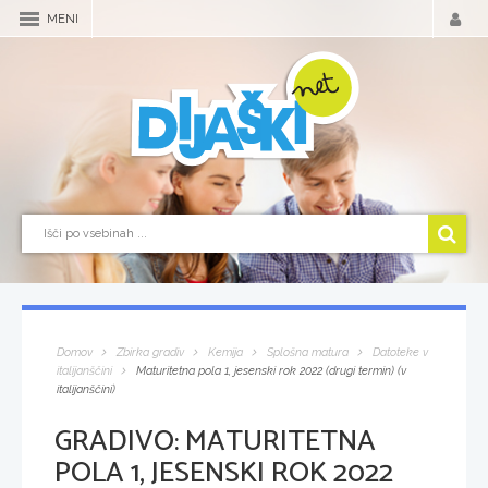
MENI
Domov
Zbirka gradiv
Kemija
Splošna matura
Datoteke v
italijanščini
Maturitetna pola 1, jesenski rok 2022 (drugi termin) (v
italijanščini)
GRADIVO:
MATURITETNA
POLA 1, JESENSKI ROK 2022