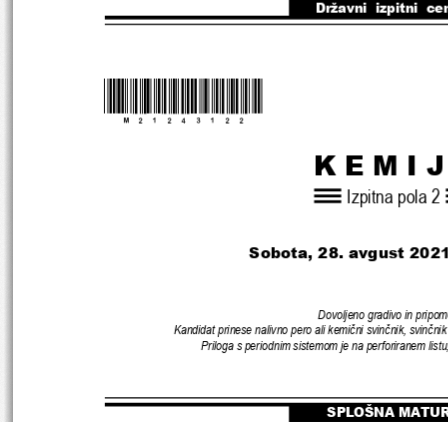
Državni  izpitni  ce
*M21243122
* 
K E M I J
Izpitna pola 
2
Sobota, 28. avgust 2021
Dovoljeno gradivo in pripom
Kandidat prinese nalivno pero ali kemični svinčnik
, 
svinčnik
Priloga s periodnim sistemom je na perforiranem listu
SPLOŠNA MATU