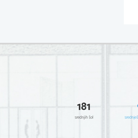
181
srednjih šol
srednje