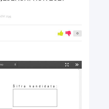
OV: 235
0
Način
Orodja
predstavitve
Šifra kandidata
: