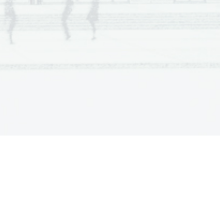
Scientia  Est  Potentia  Scientia  Est  Potentia
Scientia  Est  Potentia  Scientia  Est  Potentia
.   
Scientia  Est  Potentia  Scientia  Est  Potentia
Scientia  Est  Potentia  Scientia  Est  Potentia
V sivo polje ne pišite
Scientia  Est  Potentia  Scientia  Est  Potentia
Scientia  Est  Potentia  Scientia  Est  Potentia
Scientia  Est  Potentia  Scientia  Est  Potentia
Scientia  Est  Potentia  Scientia  Est  Potentia
Scientia  Est  Potentia  Scientia  Est  Potentia
Scientia  Est  Potentia  Scientia  Est  Potentia
Scientia  Est  Potentia  Scientia  Est  Potentia
Scientia  Est  Potentia  Scientia  Est  Potentia
Scientia  Est  Potentia  Scientia  Est  Potentia
Scientia  Est  Potentia  Scientia  Est  Potentia
.   
Scientia  Est  Potentia  Scientia  Est  Potentia
Scientia  Est  Potentia  Scientia  Est  Potentia
V sivo polje ne pišite
Scientia  Est  Potentia  Scientia  Est  Potentia
Scientia  Est  Potentia  Scientia  Est  Potentia
Scientia  Est  Potentia  Scientia  Est  Potentia
Scientia  Est  Potentia  Scientia  Est  Potentia
Scientia  Est  Potentia  Scientia  Est  Potentia
Scientia  Est  Potentia  Scientia  Est  Potentia
Scientia  Est  Potentia  Scientia  Est  Potentia
Scientia  Est  Potentia  Scientia  Est  Potentia
Scientia  Est  Potentia  Scientia  Est  Potentia
Scientia  Est  Potentia  Scientia  Est  Potentia
Scientia  Est  Potentia  Scientia  Est  Potentia
.   
Scientia  Est  Potentia  Scientia  Est  Potentia
V sivo polje ne pišite
Scientia  Est  Potentia  Scientia  Est  Potentia
Scientia  Est  Potentia  Scientia  Est  Potentia
Scientia  Est  Potentia  Scientia  Est  Potentia
Scientia  Est  Potentia  Scientia  Est  Potentia
Scientia  Est  Potentia  Scientia  Est  Potentia
Scientia  Est  Potentia  Scientia  Est  Potentia
Scientia  Est  Potentia  Scientia  Est  Potentia
Scientia  Est  Potentia  Scientia  Est  Potentia
Scientia  Est  Potentia  Scientia  Est  Potentia
Scientia  Est  Potentia  Scientia  Est  Potentia
Scientia  Est  Potentia  Scientia  Est  Potentia
.   