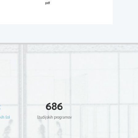
02*
.
V sivo polje ne pišite
Scientia  Est  Potentia  Scientia  Est  Potentia
Scientia  Est  Potentia  Scientia  Est  Potentia
Scientia  Est  Potentia  Scientia  Est  Potentia
Scientia  Est  Potentia  Scientia  Est  Potentia
Scientia  Est  Potentia  Scientia  Est  Potentia
Scientia  Est  Potentia  Scientia  Est  Potentia
Scientia  Est  Potentia  Scientia  Est  Potentia
Scientia  Est  Potentia  Scientia  Est  Potentia
.     
Scientia  Est  Potentia  Scientia  Est  Potentia
Scientia  Est  Potentia  Scientia  Est  Potentia
V sivo polje ne pišite
Scientia  Est  Potentia  Scientia  Est  Potentia
Scientia  Est  Potentia  Scientia  Est  Potentia
Scientia  Est  Potentia  Scientia  Est  Potentia
Scientia  Est  Potentia  Scientia  Est  Potentia
Scientia  Est  Potentia  Scientia  Est  Potentia
Scientia  Est  Potentia  Scientia  Est  Potentia
Scientia  Est  Potentia  Scientia  Est  Potentia
Scientia  Est  Potentia  Scientia  Est  Potentia
Scientia  Est  Potentia  Scientia  Est  Potentia
Scientia  Est  Potentia  Scientia  Est  Potentia
3
686
Scientia  Est  Potentia  Scientia  Est  Potentia
.   
Scientia  Est  Potentia  Scientia  Est  Potentia
V sivo polje ne pišite
Scientia  Est  Potentia  Scientia  Est  Potentia
Scientia  Est  Potentia  Scientia  Est  Potentia
kih šol
študijskih programov
Scientia  Est  Potentia  Scientia  Est  Potentia
Scientia  Est  Potentia  Scientia  Est  Potentia
Scientia  Est  Potentia  Scientia  Est  Potentia
Scientia  Est  Potentia  Scientia  Est  Potentia
Scientia  Est  Potentia  Scientia  Est  Potentia
Scientia  Est  Potentia  Scientia  Est  Potentia
Scientia  Est  Potentia  Scientia  Est  Potentia