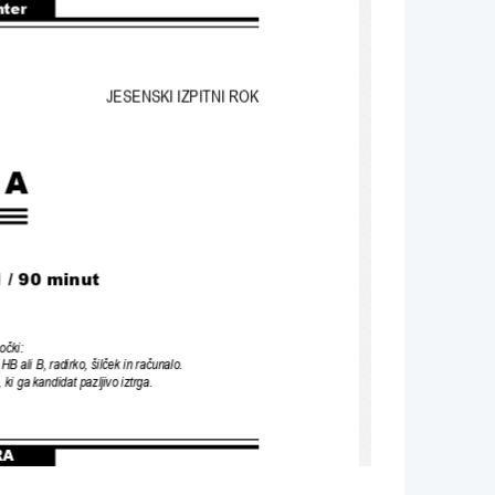
nter
JESENSKI IZPITNI ROK
 A
 / 90 minut
očki
:
 HB ali B
, 
radirko
, 
šilček in računalo
. 
, 
ki ga kandidat pazljivo iztrga
.
RA