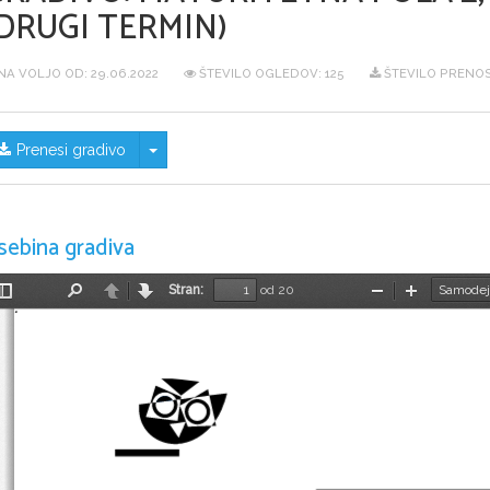
DRUGI TERMIN)
NA VOLJO OD:
29.06.2022
ŠTEVILO OGLEDOV: 125
ŠTEVILO PRENOS
Skrij/prikaži meni
Prenesi gradivo
sebina gradiva
Stran:
od 20
Preklopi
Najdi
Nazaj
Naprej
Pomanjšaj
Povečaj
stransko
vrstico