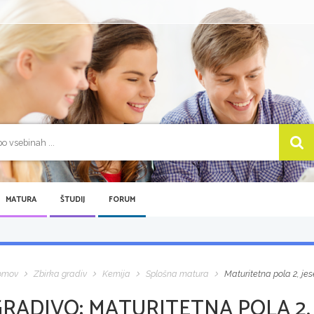
MATURA
ŠTUDIJ
FORUM
omov
Zbirka gradiv
Kemija
Splošna matura
Maturitetna pola 2, jes
GRADIVO:
MATURITETNA POLA 2, 