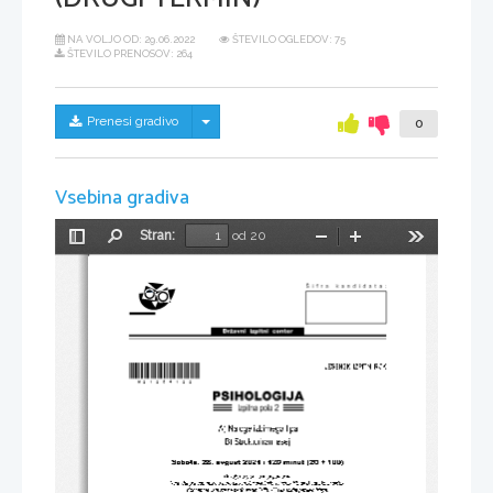
NA VOLJO OD:
29.06.2022
ŠTEVILO OGLEDOV: 75
ŠTEVILO PRENOSOV: 264
Skrij/prikaži meni
Prenesi gradivo
0
Vsebina gradiva
Stran:
od 20
Preklopi
Najdi
Pomanjšaj
Povečaj
Orodja
stransko
vrstico
*M21254122*