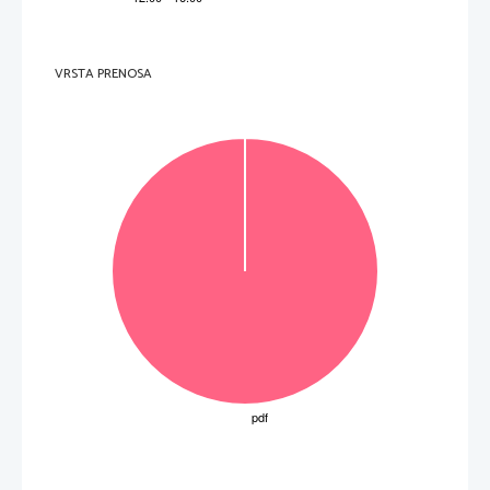
polje ne pišite.   V sivo polje 
VRSTA PRENOSA
V sivo polje ne pišite.   V sivo 
P   
perforiran list 