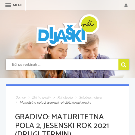
MENI
Domov
Zbirka gradiv
Psihologija
Splošna matura
Maturitetna pola 2, jesenski rok 2021 (drugi termin)
GRADIVO:
MATURITETNA
POLA 2, JESENSKI ROK 2021
(DRUGI TERMIN)