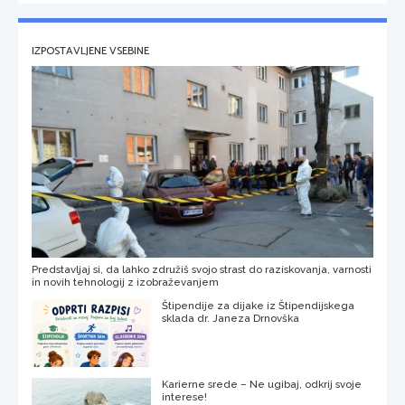
IZPOSTAVLJENE VSEBINE
Predstavljaj si, da lahko združiš svojo strast do raziskovanja, varnosti
in novih tehnologij z izobraževanjem
Štipendije za dijake iz Štipendijskega
sklada dr. Janeza Drnovška
Karierne srede – Ne ugibaj, odkrij svoje
interese!