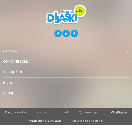
GRADIVA
OSNOVNE ŠOLE
SREDNJE ŠOLE
MATURA
ŠTUDIJ
Pogoji uporabe
Pravila
Kontakt
Oglaševanje
ISSN 1581-923X
© Dijaški.net 2000-2026
Vse pravice pridržane