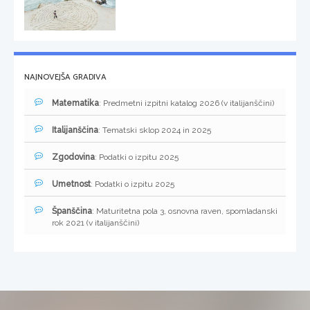
NAJNOVEJŠA GRADIVA
Matematika
: Predmetni izpitni katalog 2026 (v italijanščini)
Italijanščina
: Tematski sklop 2024 in 2025
Zgodovina
: Podatki o izpitu 2025
Umetnost
: Podatki o izpitu 2025
Španščina
: Maturitetna pola 3, osnovna raven, spomladanski
rok 2021 (v italijanščini)