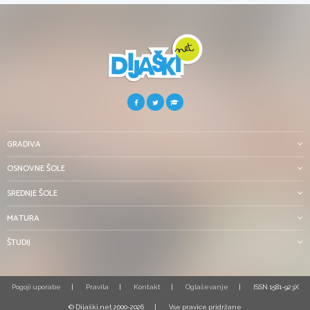
GRADIVA
OSNOVNE ŠOLE
SREDNJE ŠOLE
MATURA
ŠTUDIJ
Pogoji uporabe
Pravila
Kontakt
Oglaševanje
ISSN 1581-923X
© Dijaški.net 2000-2026
Vse pravice pridržane