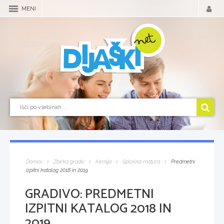
MENI
Domov
Zbirka gradiv
Kemija
Splošna matura
Predmetni
izpitni katalog 2018 in 2019
GRADIVO:
PREDMETNI
IZPITNI KATALOG 2018 IN
2019