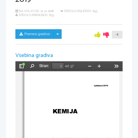
NA VOLJO OD:
21.12.2018
ŠTEVILO OGLEDOV: 645
ŠTEVILO PRENOSOV: 833
Skrij/prikaži meni
Prenesi gradivo
-1
Vsebina gradiva
Stran:
od 37
Preklopi
Najdi
Pomanjšaj
Povečaj
Orodja
stransko
vrstico
Ljubljana 201
6 
KEMIJA
Predmetni izpitni katalog za splošno maturo