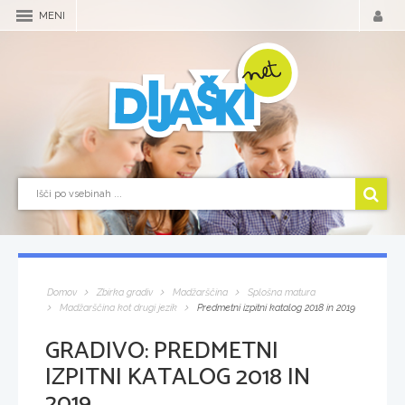
MENI
Domov
Zbirka gradiv
Madžarščina
Splošna matura
Madžarščina kot drugi jezik
Predmetni izpitni katalog 2018 in 2019
GRADIVO:
PREDMETNI
IZPITNI KATALOG 2018 IN
2019