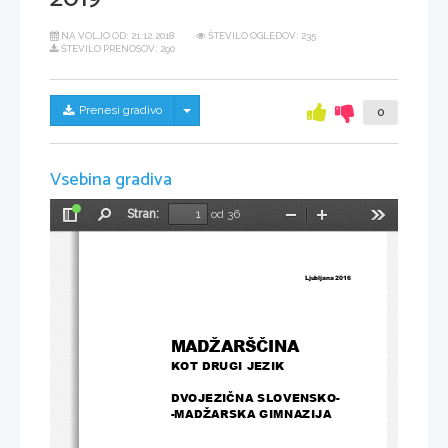
NA VOLJO OD:
21.12.2018
ŠTEVILO OGLEDOV: 235
ŠTEVILO PRENOSOV: 290
Skrij/prikaži meni
Prenesi gradivo
0
Vsebina gradiva
Stran:
od 36
Preklopi
Najdi
Pomanjšaj
Povečaj
Orodja
stransko
vrstico
Ljubljana 
2016
MADŽARŠČINA 
KOT DRUGI JEZIK
DVOJEZIČN
A 
SLOVENSKO
- 
-
MADŽARSK
A 
GIMNAZIJ
A 