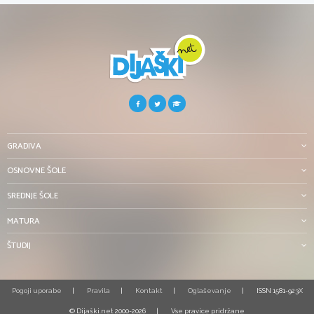
GRADIVA
OSNOVNE ŠOLE
SREDNJE ŠOLE
MATURA
ŠTUDIJ
Pogoji uporabe
Pravila
Kontakt
Oglaševanje
ISSN 1581-923X
© Dijaški.net 2000-2026
Vse pravice pridržane