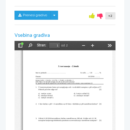
Skrij/prikaži meni
Prenesi gradivo
+2
Vsebina gradiva
Stran:
od 2
Preklopi
Najdi
Pomanjšaj
Povečaj
Orodja
stransko
vrstico
3. test znanja – 2.letnik
Ime in priimek: ...............................                                 št. točk ..... / 24      ........ %
Datum:   
                                                                                  OCENA ......... 
Kriterij: 0-49% - 1, 50-62% - 2, 63-75% - 3, 76-88% - 4, 89-100% - 5
Pišite čitljivo. Pri računskih nalogah mora biti razviden potek reševanja!
Pri  uporabi nedovoljenih pripomočkov ali kontaktiranju s sosedi, bo test ocenjen z oceno nezadostno (1)!
1.
V katerem primeru bomo pri raztapljanju soli v vodi dobili raztopino s pH večjim od 7?
Obkroži pravilen odgovor!
[2]
a)
natrijev acetat
d)
barijev sulfat(VI)
b)
amonijev klorid
e)
amonijev nitrat(V
c)
natrijev nitrat(V)
2.
1 liter kisline s pH = 2 razredčimo na 10 litrov. Kolikšen je pH razredčene kisline?
[3]
3.
100 mL 0,20 M klorovodikove kisline razredčimo na 200 mL. Koliko mL 0,1 M 
raztopine natrijevega hidroksida porabimo za nevtralizacijo razredčene raztopine?
[5]