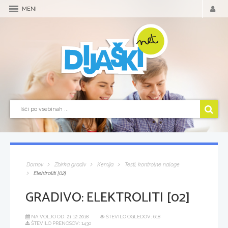
MENI
Domov
Zbirka gradiv
Kemija
Testi, kontrolne naloge
Elektroliti [02]
GRADIVO:
ELEKTROLITI [02]
NA VOLJO OD:
21.12.2018
ŠTEVILO OGLEDOV: 618
ŠTEVILO PRENOSOV: 1430