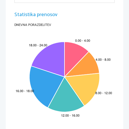
6.
Napišite simbol kemijskega elementa, za ketrega velja naslednji opis pri sobni temperaturi.
Statistika prenosov
Opis elementa
Simbol elementa
a)   Sivi kristalčki s kovinski sijajem.
_____
b)   Rjavordeča tekočina.
_____
c)   Strupen plin rumeno-zelene barve.
_____
DNEVNA PORAZDELITEV
7.
60 mL 0,10 M raztopine hidroksida smo nevtralizirali z 0,10 M fosforjevo (V) kislino.
a)
Napišite enačbo reakcije.
__________________________________________________
b)
Koliko mililitrov raztopine kisline smo pri temo porabili?
Račun:
8.
Oglejte si skico in ugotovite, katere trditve so pravilne.
a
Skica ponazarja galvanski člen.
b
Cink se pri reakciji oksidira.
c
Baker se izloča iz te raztopine,
d
Oksidacijsko število bakra se zviša.
e
Elektroni potujejo od bakra k cinku.