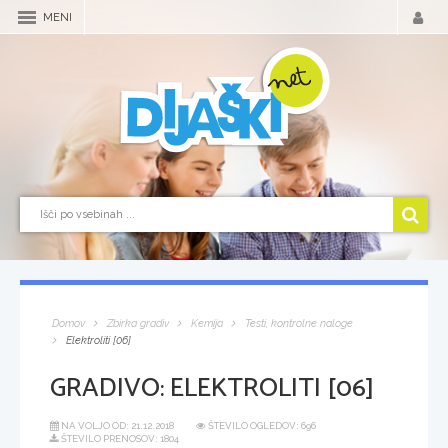
MENI
Domov
Zbirka gradiv
Kemija
Testi, kontrolne naloge
Elektroliti [06]
GRADIVO:
ELEKTROLITI [06]
NA VOLJO OD:
21.12.2018
ŠTEVILO OGLEDOV: 696
ŠTEVILO PRENOSOV: 1804