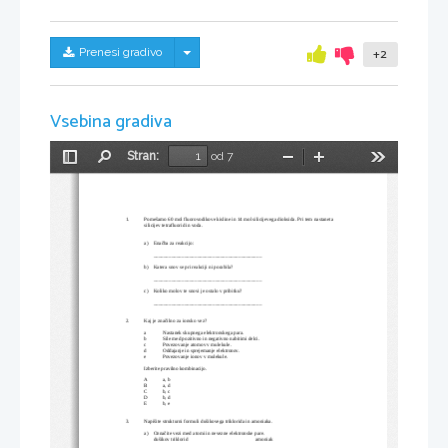
Skrij/prikaži meni
Prenesi gradivo
+2
Vsebina gradiva
Stran:
od 7
Preklopi
Najdi
Pomanjšaj
Povečaj
Orodja
stransko
vrstico
1.
Pomešamo 60 mol fluorovodikove kisline in 14 mol silicijevega dioksida. Pri tem nastaneta 
silicijev tetrafluorid in voda.
a)
Enačba za reakcijo:
__________________________________________
b)
Katera snov se pri reakciji ni porabila?
__________________________________________
c)
Koliko molov te snovi je ostalo v pribitku?
__________________________________________
2.
Kaj je značilno za ionsko vez?
a
Nastanek skupnega elektronskega para.
b
Sile med pozitivno in negativno nabitimi delci.
c
Povezovanje atomov v mulekule.
d
Oddajanje in sprejemanje elektronov.
e
Povezovanje ionov v mulekule.
Izberite pravilno kombinacijo.
A
a, b
B
a, d
C
b, c
D
b, d
E
b, e
3.
Napišite strukturni formuli dušikovega triklorida in amoniaka.
a)
Označite vezi med atomi in nevezne elektronske pare.
dušikov triklorid
amoniak