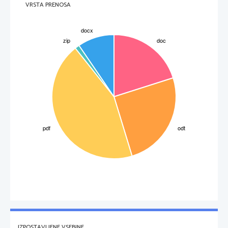
VRSTA PRENOSA
Obkrožite kombinacijo pravilnih trditev.
A
c, e
B
a, b, c
C
a, b, d
D
a, c, e
E
b, c, d
IZPOSTAVLJENE VSEBINE