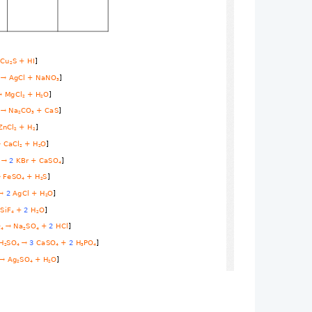
 Cu
S + HI
]
2
 
 AgCl + NaNO
]

3
 MgCl
 + H
O
]

2
2
 Na
CO
 + CaS
]

2
3
ZnCl
 + H
]
2
2
 CaCl
 + H
O
]
2
2
2
 KBr + CaSO
]

4
 FeSO
 + H
S
]
4
2
2
 AgCl + H
O
]

2
 SiF
 + 
2
 H
O
]
4
2
O
 Na
SO
 + 
2
 HCl
]

4
2
4
 H
SO
3
 CaSO
 + 
2
 H
PO
]

2
4
4
3
4
 Ag
SO
 + H
O
]

2
4
2
I + S
]
 CaSO
 + 
2
 HF
]

4
2
 Al
O
]
2
3