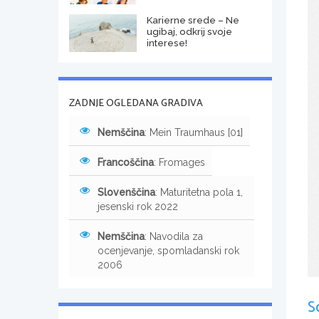
Karierne srede – Ne
ugibaj, odkrij svoje
interese!
ZADNJE OGLEDANA GRADIVA
Nemščina
: Mein Traumhaus [01]
Francoščina
: Fromages
Slovenščina
: Maturitetna pola 1,
jesenski rok 2022
Nemščina
: Navodila za
ocenjevanje, spomladanski rok
2006
S