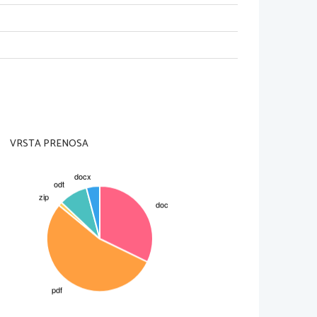
O
 CaCO
 + Na
SO
]

3
3
2
4
 Cu(NO
)
 + H
O
]

3
2
2
NO
)
 HgCl
 + 
2
 NaNO
]

3
2
2
3
 H
S + Na
SO
]

2
2
4
3
 H
O + 
2
 Al
]
2
 NH
]
3
ov list, tako da ne bo videl rešitev, nato naj
VRSTA PRENOSA
e spojin, šele potem naj enačbo tudi opremi s
e pravilno rešil.
no ni napisan koeficient (z  
modro
  barvo), se