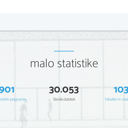
malo statistike
901
30.053
10
šolskih programov
število datotek
fakultet in viso