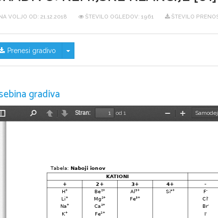
NA VOLJO OD:
21.12.2018
ŠTEVILO OGLEDOV: 1961
ŠTEVILO PRENOS
Skrij/prikaži meni
Prenesi gradivo
sebina gradiva
Stran:
od 1
Preklopi
Najdi
Nazaj
Naprej
Pomanjšaj
Povečaj
stransko
vrstico
Tabela: 
Naboji ionov
KATIONI
+
2+
3+
4+
-
H
Be
Al
Si
F
+
2+
3+
4+
-
Li
Mg
Fe
Cl
+
2+
3+
-
Na
Ca
Br
+
2+
-
K
Fe
I
+
2+
-