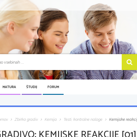
MATURA
ŠTUDIJ
FORUM
omov
Zbirka gradiv
Kemija
Testi, kontrolne naloge
Kemijske reakcij
GRADIVO:
KEMIJSKE REAKCIJE [01]