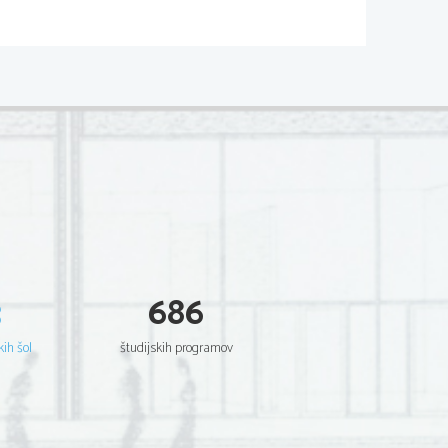
3
686
kih šol
študijskih programov