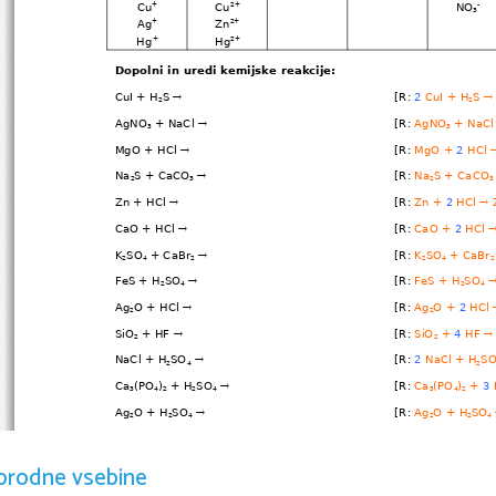
Cu
Cu
NO
+
2+
-
3
Ag
Zn
+
2+
Hg
Hg
+
2+
Dopolni in uredi kemijske reakcije:
CuI + H
S 
[R: R: 
2
CuI + H
S 


2
2
AgNO
 + NaCl 
[R: R: 
AgNO
 + NaCl

3
3
MgO + HCl 
[R: R: 
MgO + 
2
 HCl 

Na
S + CaCO
[R: R: 
Na
S + CaCO

2
3
2
3
Zn + HCl 
[R: R: 
Zn + 
2
 HCl 
 


CaO + HCl 
[R: R: 
CaO + 
2
 HCl 


K
SO
 + CaBr
[R: R: 
K
SO
 + CaBr

2
4
2
2
4
2
FeS + H
SO
[R: R: 
FeS + H
SO


2
4
2
4
Ag
O + HCl 
[R: R: 
Ag
O + 
2
 HCl 

2
2
SiO
 + HF 
[R: R: 
SiO
 + 
4
 HF 


2
2
NaCl + H
SO
[R: R: 
2
 NaCl + H
S

2
4
2
Ca
(PO
)
 + H
SO
[R: R: 
Ca
(PO
)
 + 
3

3
4
2
2
4
3
4
2
Ag
O + H
SO
[R: R: 
Ag
O + H
SO

2
2
4
2
2
4
I
 + H
S 
[R: R: 
I
 + H
S 
2
 H


2
2
2
2
CaF
 + H
SO
[R: R: 
CaF
 + H
SO
orodne vsebine

2
2
4
2
2
4
Al + O
[R: R: 
4
 Al + 
3
 O


2
2