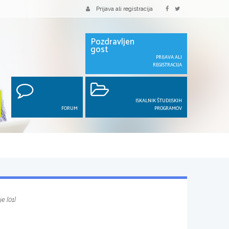
Prijava ali registracija
Pozdravljen
gost
PRIJAVA ALI
REGISTRACIJA
ISKALNIK ŠTUDIJSKIH
FORUM
PROGRAMOV
e [01]