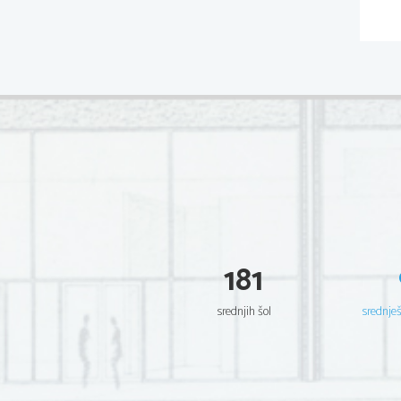
181
srednjih šol
srednje