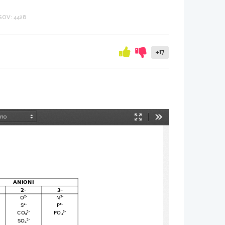
OV: 4428
+17
Način
Orodja
predstavitve
ANIONI
2-
3-
O
N
2-
3-
S
P
2-
3-
CO
PO
2-
3-
3
4
SO
2-
4