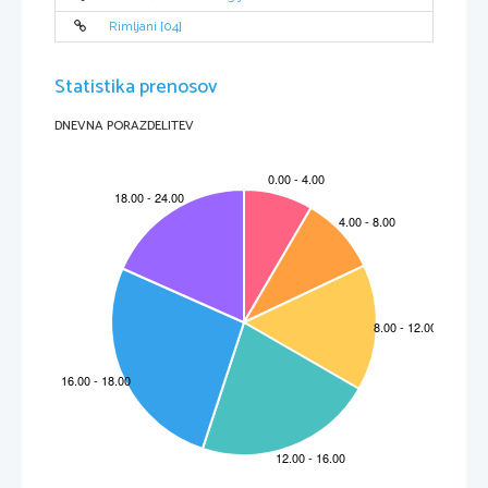
12.
Kaj je emulzija in kaj emulgator?
[2]
Rimljani [04]
13.
Katere so esencialne maščobne kisline?
[2]
Statistika prenosov
DNEVNA PORAZDELITEV