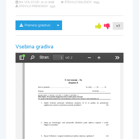
NA VOLJO OD:
21.12.2018
ŠTEVILO OGLEDOV: 1095
ŠTEVILO PRENOSOV: 1451
Skrij/prikaži meni
Prenesi gradivo
+7
Vsebina gradiva
Stran:
od 2
Preklopi
Najdi
Pomanjšaj
Povečaj
Orodja
stransko
vrstico
3. test znanja – 3a
skupina A
Ime in priimek: ...............................                                 št. točk ..... / 32  ........ %
Datum:                                                                                                     OCENA ......... 
Kriterij: 0-49% - 1, 50-62% - 2, 63-75% - 3, 76-88% - 4, 89-100% - 5
Pišite čitljivo. Pri računskih nalogah mora biti razviden potek reševanja!
Pri  uporabi nedovoljenih pripomočkov ali kontaktiranju s sosedi, bo test ocenjen z oceno nezadostno (1)!
1.
Zapiši   reakcijo   postopne   oksidacije   propana,   če   le   ta   poteka   na   primarnem
ogljikovem atomu in poimenuj nastale produkte!
[3]
2.
Zakaj   po   homologni   vrsti   primarnih   alkoholov   pada   njihova   topnost   v   vodi?
Odgovor utemelji!
[2]
3.
Kaj je Tollensov  reagent in kakšna je tipična reakcija z glukozo?
[2]