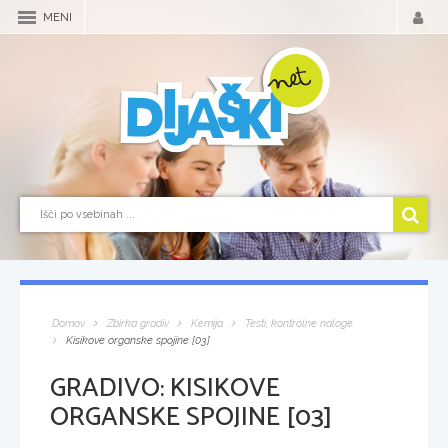
MENI
Domov
Zbirka gradiv
Kemija
Testi, kontrolne naloge
Kisikove organske spojine [03]
GRADIVO:
KISIKOVE
ORGANSKE SPOJINE [03]