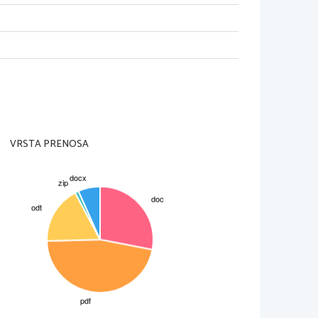
va imena!
C:
D:
jen tretji in sedmi člen.
[2]
VRSTA PRENOSA
NATANČNO !!!
 