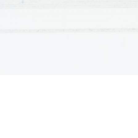
7.
Pri   laboratorijski   vaji   ste   opazovali   tusi   topno
spreminja topnost alkoholov po homologni vrsti v
8.
Za aldehide je značilna nukleofilna adicija na d
take reakcije (reaktanti, reakcijski intermediati
splošno formulo.
9.
Poimenuj naslednjo spojino
C
O
O
H