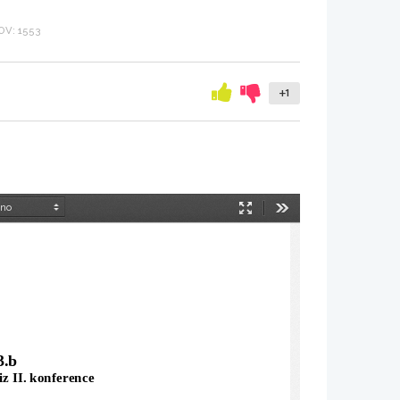
V: 1553
+1
Način
Orodja
predstavitve
3.b
iz II. konference