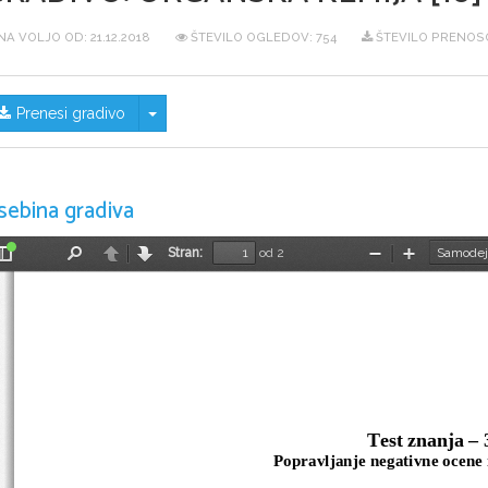
NA VOLJO OD:
21.12.2018
ŠTEVILO OGLEDOV: 754
ŠTEVILO PRENOSO
Skrij/prikaži meni
Prenesi gradivo
sebina gradiva
Stran:
od 2
Preklopi
Najdi
Nazaj
Naprej
Pomanjšaj
Povečaj
stransko
vrstico
Test znanja – 
Popravljanje negativne ocene 