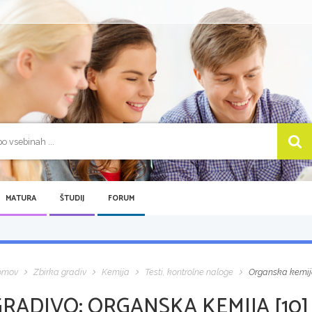
MATURA
ŠTUDIJ
FORUM
omov
Zbirka gradiv
Kemija
Testi, kontrolne naloge
Organska kemija
GRADIVO:
ORGANSKA KEMIJA [10]