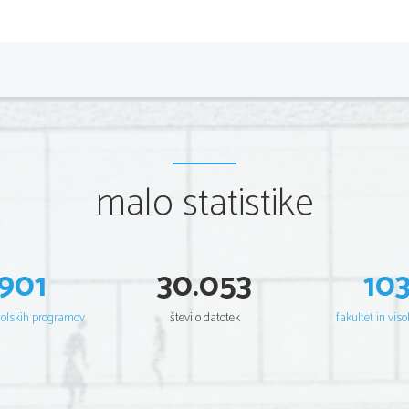

E
E


malo statistike
d
t
901
30.053
10
6.
Zapiši splošno formulo karboksilne kisline. Zakaj
uporabo splošne formule ponazori nastanek takeg
šolskih programov
število datotek
fakultet in viso