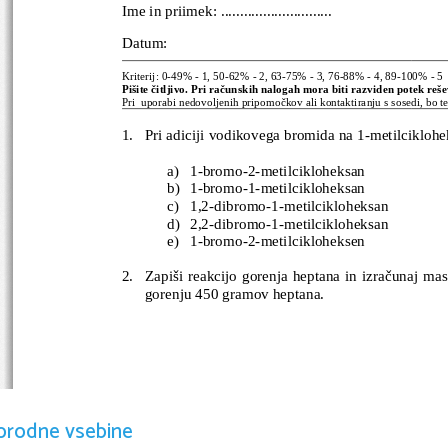
Ime in priimek: .............................                           
Datum:                                                                     
Kriterij: 0-49% - 1, 50-62% - 2, 63-75% - 3, 76-88% - 4, 89-100% - 5
Pišite čitljivo. Pri računskih nalogah mora biti razviden potek reš
Pri  uporabi nedovoljenih pripomočkov ali kontaktiranju s sosedi, bo t
1.
Pri adiciji vodikovega bromida na 1-metilciklohe
a)
1-bromo-2-metilcikloheksan
b)
1-bromo-1-metilcikloheksan
c)
1,2-dibromo-1-metilcikloheksan
d)
2,2-dibromo-1-metilcikloheksan
e)
1-bromo-2-metilcikloheksen
2.
Zapiši reakcijo gorenja heptana in izračunaj mas
gorenju 450 gramov heptana.
3.
Dopolni reakcijsko shemo
orodne vsebine
+
Cl
H O/H
H Cr O
KOH/EtOH
 A 
 B 
 C 

2
2
2
2   7
svetloba
segrevanje