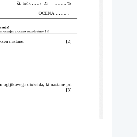
                  št. točk ..... /  23     ........ %
                                     OCENA ......... 
evanja!
est ocenjen z oceno nezadostno (1)!
ksen nastane:
[2]
o ogljikovega dioksida, ki nastane pri
[3]
[4]
 D
