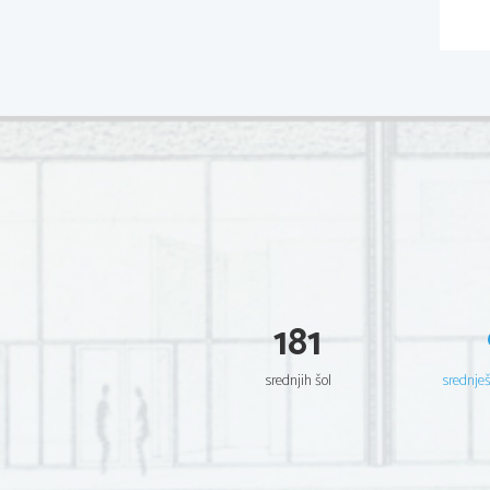
181
srednjih šol
srednje