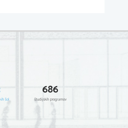
vezno razdaljo
[1]
energijo vezi
[1]
aktivacijski kompleks
[1]
3
686
 karboksilne kisline tvorijo dimere. Z
a dimera.
[3]
kih šol
študijskih programov