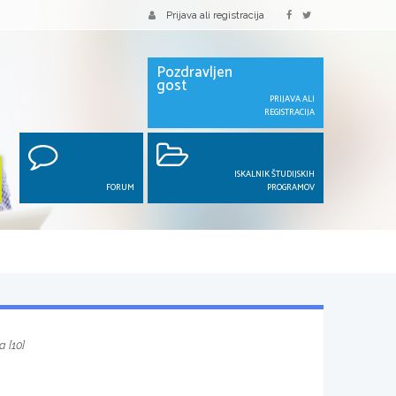
Prijava ali registracija
Pozdravljen
gost
PRIJAVA ALI
REGISTRACIJA
ISKALNIK ŠTUDIJSKIH
FORUM
PROGRAMOV
 [10]