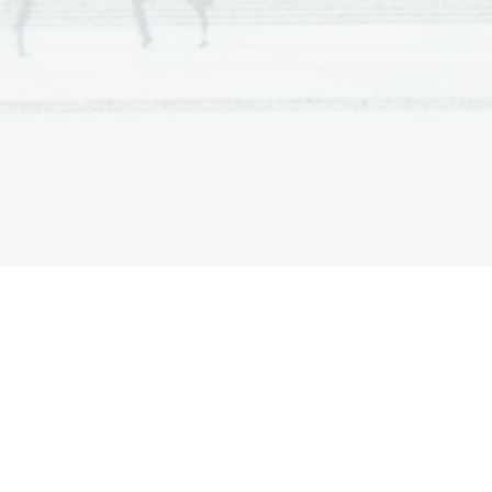
st   alkoholov   v   vodi.   Opiši,   kako   se
 vodi in odgovor utemelji.
[2]
vojno vez. Zapiši reakcijski mehanizem
, produkti). Za aldehid uporabi njegovo
[3]
[1]