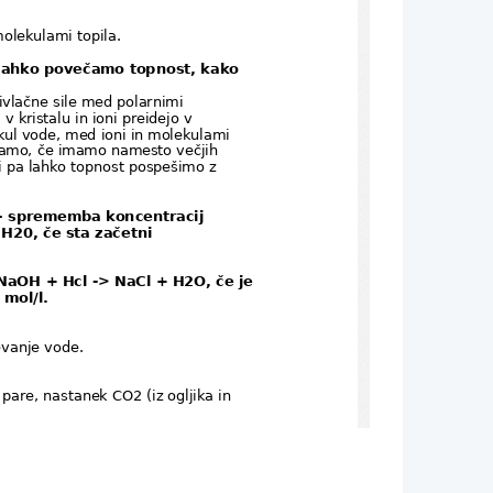
molekulami topila. 
o lahko povečamo topnost, kako 
rivlačne sile med polarnimi 
v kristalu in ioni preidejo v 
ekul vode, med ioni in molekulami 
čamo, če imamo namesto večjih 
ti pa lahko topnost pospešimo z 
 – sprememba koncentracij 
H20, če sta začetni 
 NaOH + Hcl -> NaCl + H2O, če je
mol/l. 
vanje vode. 
pare, nastanek CO2 (iz ogljika in 
 spreminjamo hitrost kemijske 
koncentracije reaktantov, lahko 
ije vplivamo s katalizatorji – 