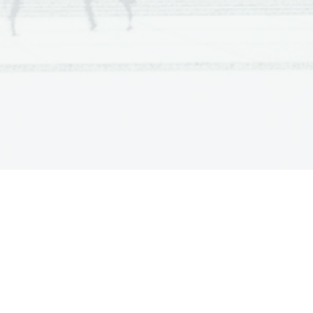
onovno vzpostavi ravnotežje med 
no število molekul razopi v tekočini
IV) oksida. 
V ravnotežju je 2,3 
e 5. Koliko gramov je v posodi v
anto ravnotežja, če posodo 
o, vzamemo take kot bi morale biti! 
 ravnotežja. Ker je reakcija 
e premakne v levo (v tisto smer se 
o, konc. produktov pa zmajšajo. 
ti se zmanjša. 