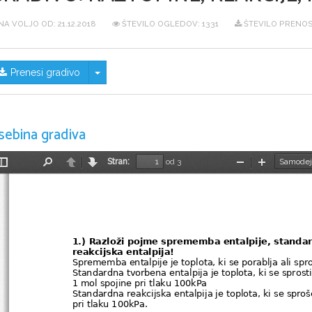
NA VOLJO OD:
21.12.2018
ŠTEVILO OGLEDOV: 1331
ŠTEVILO PRENOS
Skrij/prikaži meni
Prenesi gradivo
sebina gradiva
Stran:
od 3
Preklopi
Najdi
Nazaj
Naprej
Pomanjšaj
Povečaj
stransko
vrstico
1.) Razloži pojme sprememba entalpije, standar
reakcijska entalpija!
Sprememba entalpije je toplota, ki se porablja ali spro
Standardna tvorbena entalpija je toplota, ki se sprost
1 mol spojine pri tlaku 100kPa 
Standardna reakcijska entalpija je toplota, ki se sprošč
pri tlaku 100kPa. 