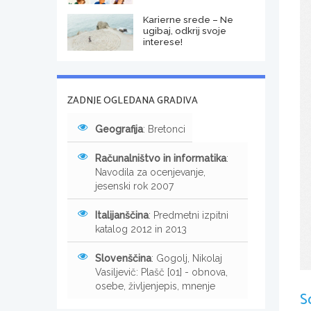
Karierne srede – Ne
ugibaj, odkrij svoje
interese!
ZADNJE OGLEDANA GRADIVA
Geografija
: Bretonci
Računalništvo in informatika
:
Navodila za ocenjevanje,
jesenski rok 2007
Italijanščina
: Predmetni izpitni
katalog 2012 in 2013
Slovenščina
: Gogolj, Nikolaj
Vasiljevič: Plašč [01] - obnova,
osebe, življenjepis, mnenje
S