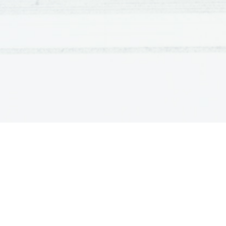
tekočine. Ko pa steklenico zapremo, se postopoma p
plinastim in razpoljenim CO2 V enakem času se določe
in enako število molekul izpari iz tekočine. 
(preverite če je prav!) 
16.) V 10l posodi poteka oksidacija žveplovega (
mol SO2in 0,15 mol SO3. Konstanta ravnotežja j
ravnotežju kisika? Razloži, kaj se zgodi s konst
segrejemo! 
2SO
+O
=(znak za ravnotežje)2SO
2
2
3
V=10L 
[SO
]=2,3 mol/10L 
2
[SO
]=0,15 mol/10L 
3
k=5 
m(O
)=? 
2
k=([SO
]
)/([SO
]
[O
]) 
2
2
3
2
2
malo obrnemo: 
[O
]=[SO
]
/(5[SO
]) 
2
2
3
2
n(O
)=10L*[SO
]
/(5[SO
]
) 
2
2
2
3
2
ker so konstanto pač napisali kemiki, enote ne štimaj
n(O
)=10*0,15
/2,3
=0,043 mol 
2
2
2
m(O
)=M(O
)*n(O
)=32g/mol*0,043 mol =1,36 g 
2
2
2
Pri spremembi temperature se spremeni tudi konstanta
oksidacije eksotermna, se bo ob povišanju temperatur
toplota porablja). Koncentracije reaktantov se zvečaj
Konstanta ravnotežja, ki je produkti deljeno z reaktan