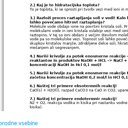
2.) Kaj je to hidratacijska toplota? 
To je toplota, ki se sprosti pri tvorbi vezi med ioni in 
3.) Razloži proces raztapljanja soli v vodi! Kal
lahko povečamo hitrost raztaplanja? 
Molekule vode obdajo ione na površini kristala soli. P
molekulami vode in ioni kristala oslabijo vezi med ioni 
raztopino. V tej so ioni obdani z večjim številom mol
vode pa so molekulske vezi. Topnost soli lahko pove
skupkov kristalov manjše, zdrobljene delce soli, hkra
mešanjem ali segrevanjem. 
4.) Nariši krivulje za potek enosmerne reakcije
reaktantov in produktov NaOH + HCL -> NaCl + 
koncentraciji NaOH in Hcl 0,1 mol/l 
5.) Nariši krivulje za potek enosmerne reakcije
začetna koncentracija NaOH 0,2 mol/l in HCl 0,1 
6.) Naštej tri primere eksotermnih reakcij! 
CaO(s) + H2O(l), razpad CaCO3 na CaO in CO2, upare
7.) Naštej tri primere endotermnir reakcij! 
N2 + O2, reakcija vodika in kisika pri nastanku vodne 
kisika). 
8.) Naštej pet konkretnih primerov, kako lahko
reakcije! 
orodne vsebine
Hitrost večine reakcija lahko povečamo, če povečamo 
povečamo temperaturo, lahko na hitrost kemijske reakc