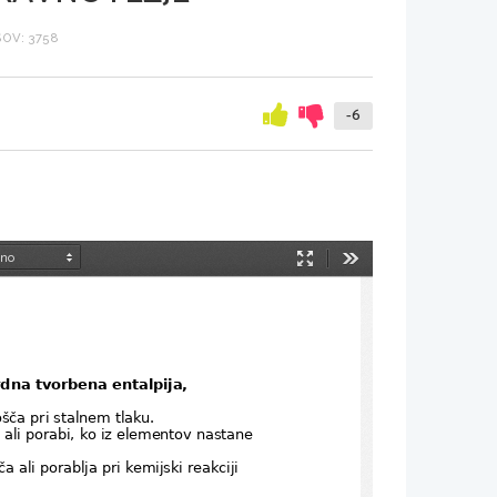
OV: 3758
-6
Način
Orodja
predstavitve
dna tvorbena entalpija, 
šča pri stalnem tlaku. 
i ali porabi, ko iz elementov nastane 
a ali porablja pri kemijski reakciji 