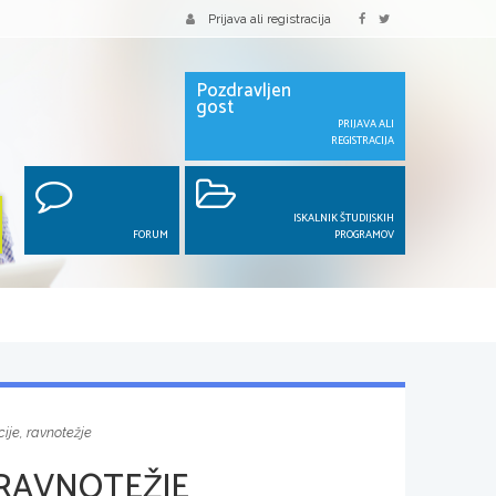
Prijava ali registracija
Pozdravljen
gost
PRIJAVA ALI
REGISTRACIJA
ISKALNIK ŠTUDIJSKIH
FORUM
PROGRAMOV
ije, ravnotežje
 RAVNOTEŽJE