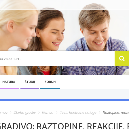
MATURA
ŠTUDIJ
FORUM
omov
Zbirka gradiv
Kemija
Testi, kontrolne naloge
Raztopine, reakc
GRADIVO:
RAZTOPINE, REAKCIJE,