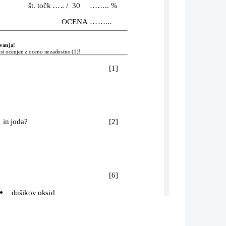
             št. točk ..... /  30     ........ %
                                    OCENA ......... 
evanja!
est ocenjen z oceno nezadostno (1)!
[1]
 in joda?
[2]
[6]
dušikov oksid

kalcijev oksid
