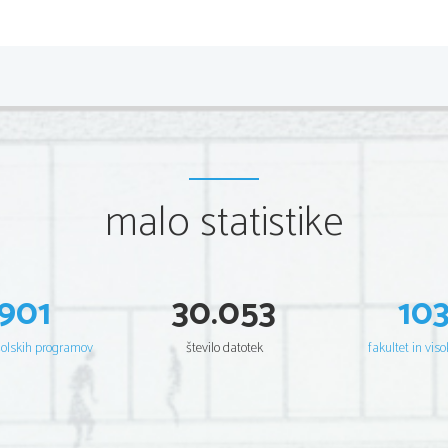
6.
Kaj so izotopi?
malo statistike
901
30.053
10
šolskih programov
število datotek
fakultet in viso
7.
Izračunaj koliko odstotkov posameznih elemento