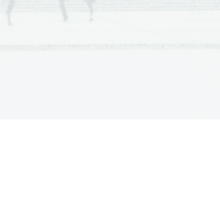
n premešamo, da se vsa sol raztopi.
[3]
rbonata. Koliko gramov soli je v tej
[3]