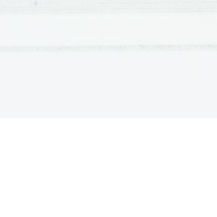
8.
150 g natrijevega klorida dodamo 500 g vode i
Koliko odstotna je tako pripravljena raztopina?
9.
Imamo 350 gramov 17% raztopine natrijevega ka
raztopini in koliko gramov vode?