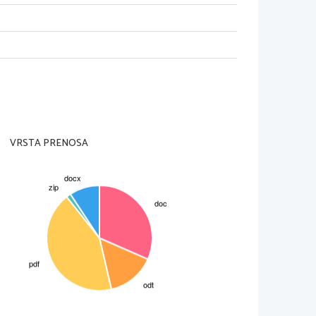
ogljikov dioksid

[6]
SO

3
Ca(OH)

2
VRSTA PRENOSA
K
S

2
[3]