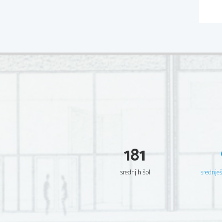
181
srednjih šol
srednje