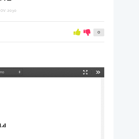
OV: 2030
0
Način
Orodja
predstavitve
1.d