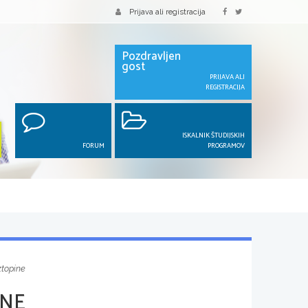
Prijava ali registracija
Pozdravljen
gost
PRIJAVA ALI
REGISTRACIJA
ISKALNIK ŠTUDIJSKIH
FORUM
PROGRAMOV
ztopine
INE