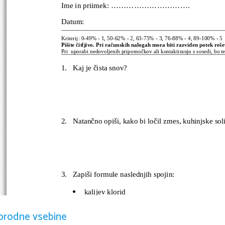
Ime in priimek: ...............................                    
Datum:                                                                     
Kriterij: 0-49% - 1, 50-62% - 2, 63-75% - 3, 76-88% - 4, 89-100% - 5
Pišite čitljivo. Pri računskih nalogah mora biti razviden potek reš
Pri  uporabi nedovoljenih pripomočkov ali kontaktiranju s sosedi, bo t
1.
Kaj je čista snov?
2.
Natančno opiši, kako bi ločil zmes, kuhinjske soli
3.
Zapiši formule naslednjih spojin:
kalijev klorid

fosforjev pentaoksid

orodne vsebine