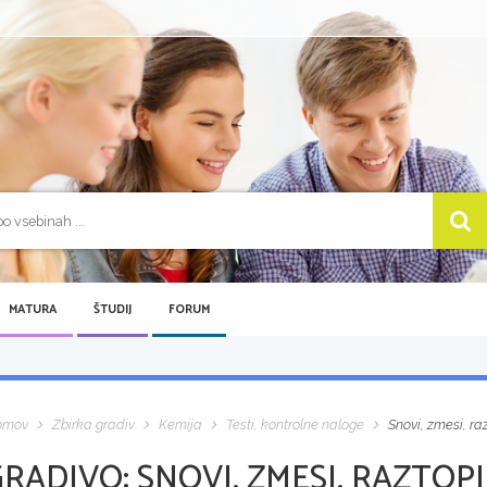
MATURA
ŠTUDIJ
FORUM
omov
Zbirka gradiv
Kemija
Testi, kontrolne naloge
Snovi, zmesi, ra
GRADIVO:
SNOVI, ZMESI, RAZTOP