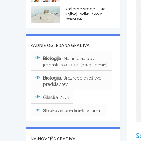
Karierne srede – Ne
ugibaj, odkrij svoje
interese!
ZADNJE OGLEDANA GRADIVA
Biologija
: Maturitetna pola 1,
jesenski rok 2004 (drugi termin)
Biologija
: Brezrepe dvoživke -
predstavitev
Glasba
: 2pac
Strokovni predmeti
: Vitamini
S
NAJNOVEJŠA GRADIVA