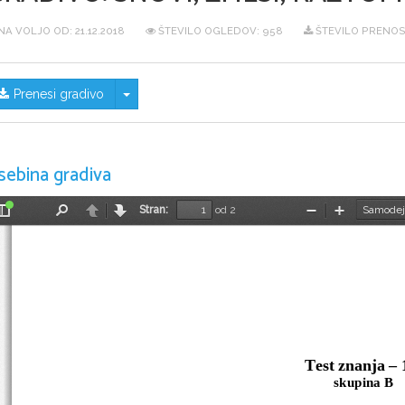
NA VOLJO OD:
21.12.2018
ŠTEVILO OGLEDOV: 958
ŠTEVILO PRENOS
Skrij/prikaži meni
Prenesi gradivo
sebina gradiva
Stran:
od 2
Preklopi
Najdi
Nazaj
Naprej
Pomanjšaj
Povečaj
stransko
vrstico
Test znanja – 
skupina B