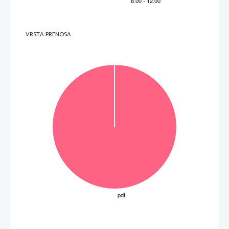
je prišel čas za pred
stavo in so bile njihove misli usmerjene tja, se 
je rimska mladina na dani znak 
razkropila, da bi ugrabila 
dekleta.
Žalostni starši so zbežali, pri tem
tožili, da je bilo kršeno gostoljubje, in klicali na pomoč bogove. 
Ogorčenost
 ugrabljenih deklet ni bil
a 
nič manjša. Sam Romul pa je hodil okrog deklet in govoril, da se 
je to zgodilo zaradi ošabnosti Sabincev, ker so zavrnili 
zakonsko 
zvezo. 
Tu
 so bila tudi dobrikanja 
mož, 
strast
in ljubezen, ki imajo največji učinek na ženski značaj.
VRSTA PRENOSA
Skupno število točk 
izpitne pole 1 OR/VR: 60