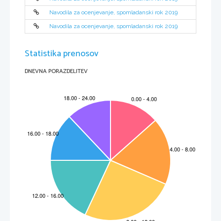
naravnost izražanja.
Končna ocenitev prevoda je seštevek točk, doseženih po posameznih merilih.
Navodila za ocenjevanje, spomladanski rok 2019
Navodila za ocenjevanje, spomladanski rok 2019
Statistika prenosov
DNEVNA PORAZDELITEV
M191-
271
-1-3 
3 
Rešitev
 prevoda
 OR 
Romul je poslal odposlance okrog sosedov
, da bi prosili za zvezo z novim ljudstvom. Rimskim 
odposlancem niso nikjer dobrohotno prisluhnili: sosedje so jih obenem zaničevali in se hkrati bali 
razraščanja njihove moči. Rimljani so to 
težko prenesli in stvar se je začela sprevračati v nasilje. 
Romul je torej 
Neptunu p
riredil veličastne igre. Nato
je ukazal, naj o dogodku obvestijo sosede.
Prišlo jih je veliko, da bi videli novo mesto. Že je prišla tudi množica Sabincev z otroki in ženam
i. Ko so 
povabljenci videli obzidje in mesto, so se začudili, da je rimsko mesto zraslo v tako kratkem času. Ko 
je prišel čas za igre, so se rimski mladeniči na dani znak razkropili, da bi ugrabili dekleta.
Žalostni starši so 
zbežali
, pri tem 
tožili, da je
bilo kršeno gostoljubje, in klicali na pomoč bogove. 
Ogorčenost
 ugrabljenih deklet ni bil
a 
nič manjša. Sam Romul pa je hodil okrog deklet in govoril, da se 
je to zgodilo zaradi ošabnosti Sabincev, ker so zavrnili 
zakonsko 
zvezo
. Tu
 so bila tudi dobrikanja 
mož, 
strast
in ljubezen, ki imajo največji učinek na ženski značaj. 
 VR 
Romul je okrog sosednjih ljudstev poslal odposlance, ki naj bi prosili za 
zakon 
z novim ljudstvom. 
Rimskim odposlancem niso nikjer dobrohotno prisluhnili: sosedje so jih obenem 
zaničevali in se hkrati 
bali razraščanja njihove moči. Rimljani so to težko prenesli in stvar se je nedvomno začela sprevračati 
v nasilje. Da bi dal Romul temu primeren čas in prostor, je priredil veličastne igre Neptunu. Nato je 
ukazal, naj o dogodku obve
stijo bližnja ljudstva.
Prišlo jih je veliko, da bi videli novo mesto. Že je prišla tudi množica Sabincev z otroki in ženami. Ko so 
povabljenci videli obzidje in mesto, so se začudili, da je rimsko mesto zraslo v tako kratkem času. Ko 