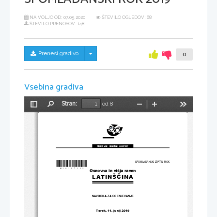
NA VOLJO OD:
07.05.2020
ŠTEVILO OGLEDOV: 68
ŠTEVILO PRENOSOV: 148
Skrij/prikaži meni
Prenesi gradivo
0
Vsebina gradiva
Stran:
od 8
Preklopi
Najdi
Pomanjšaj
Povečaj
Orodja
stransko
vrstico
Državni  izpitni  center
*M19127113*
SPOMLADANSKI IZPITNI ROK
Osnovna in višja raven
LATINŠČINA
NAVODILA ZA OCENJEVANJE
Torek, 11. junij 2019