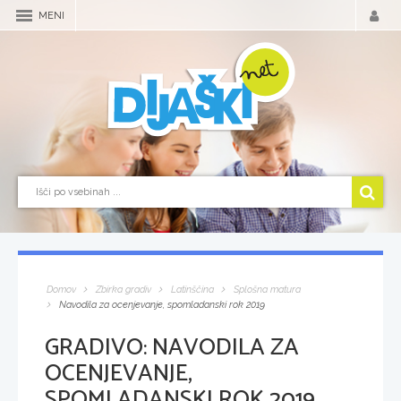
MENI
Domov
Zbirka gradiv
Latinščina
Splošna matura
Navodila za ocenjevanje, spomladanski rok 2019
GRADIVO:
NAVODILA ZA
OCENJEVANJE,
SPOMLADANSKI ROK 2019