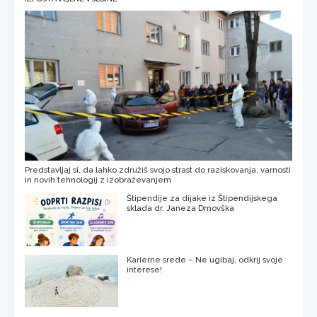
Predstavljaj si, da lahko združiš svojo strast do raziskovanja, varnosti
in novih tehnologij z izobraževanjem
Štipendije za dijake iz Štipendijskega
sklada dr. Janeza Drnovška
Karierne srede – Ne ugibaj, odkrij svoje
interese!