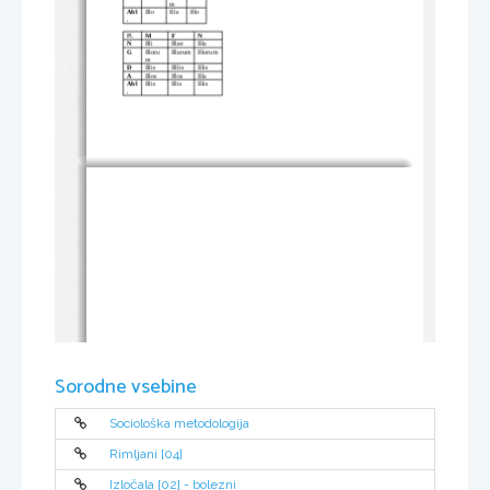
m
Abl
Illo
Illa
Illo
.
Pl.
M
F
N
N
Illi
Illae
Illa
G
Illoru
Illarum
Illorum
m
D
Illis
Illlis
Illis
A
Illos
Illos
Illa
Abl
Illis
Illis
Illis
.
Sorodne vsebine
Sociološka metodologija
Rimljani [04]
Izločala [02] - bolezni