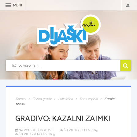
MENI
Domov
Zbirka gradiv
Latinščina
Snov, zapiski
Kazalni
zaimki
GRADIVO:
KAZALNI ZAIMKI
NA VOLJO OD:
21.12.2018
ŠTEVILO OGLEDOV: 1215
ŠTEVILO PRENOSOV: 1085