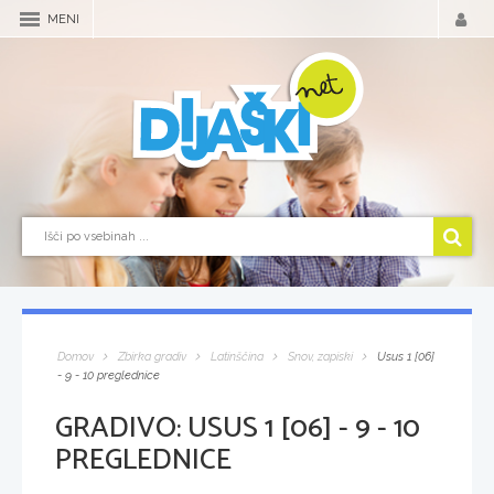
MENI
Domov
Zbirka gradiv
Latinščina
Snov, zapiski
Usus 1 [06]
- 9 - 10 preglednice
GRADIVO:
USUS 1 [06] - 9 - 10
PREGLEDNICE