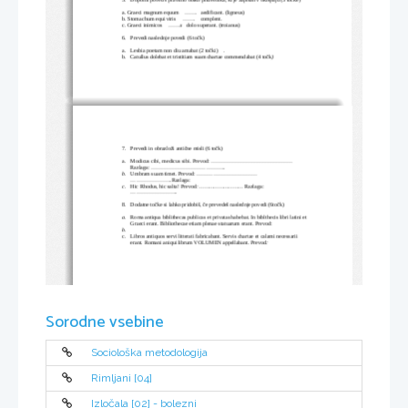
5.
Dopolni poved s pravilno obiko pridevnika, ki je zapisan v oklepaju (3 točke)
a. Graeci magnum equum    .......   aedificant. (ligneus)
b. Stomachum equi viris     .......    complent.
c. Graeci inimicos    .......
s
   dolo superant. (troianus)
6.
Prevedi naslednje povedi (6 točk)
a.
Lesbia poetam non diu amabat (2 točki)    
.
b.
Catullus dolebat et tristitiam suam chartae commendabat (4 točk
)  
7.
Prevedi in obrazloži antične misli (6 točk)
a.
Modicus cibi, medicus sibi. Prevod: ............................................. 
Razlaga: .........................................
b.
Umbram suam timet. Prevod: .................................    
.......................Razlaga:           
c.
Hic Rhodus, hic salta! Prevod
: ...........................
 Razlaga: 
..........................
8.
Dodatne točke si lahko pridobiš, če prevedeš naslednje povedi (6točk)
a.
Roma antiqua biblithecas publicas et privatas habebat. In biblthecis libri latini et 
Graeci erant. Bibliothecae etiam plenae statuarum erant. Prevod: 
b.
c.
Libros antiquos servi litterati fabricabant. Servis chartae et calami necessarii 
erant. Romani aniqui librum VOLUMEN appellabant. Prevod
: 
Sorodne vsebine
Sociološka metodologija
Rimljani [04]
Izločala [02] - bolezni