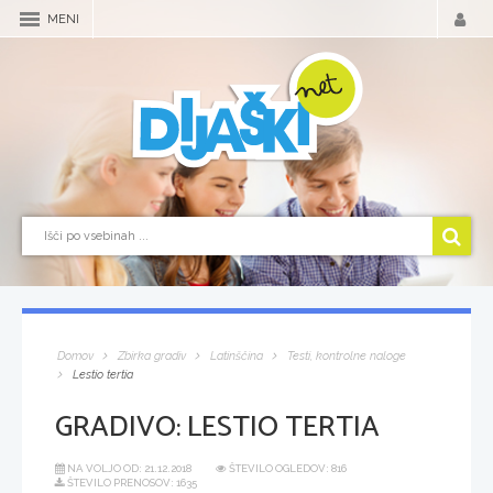
MENI
Domov
Zbirka gradiv
Latinščina
Testi, kontrolne naloge
Lestio tertia
GRADIVO:
LESTIO TERTIA
NA VOLJO OD:
21.12.2018
ŠTEVILO OGLEDOV: 816
ŠTEVILO PRENOSOV: 1635