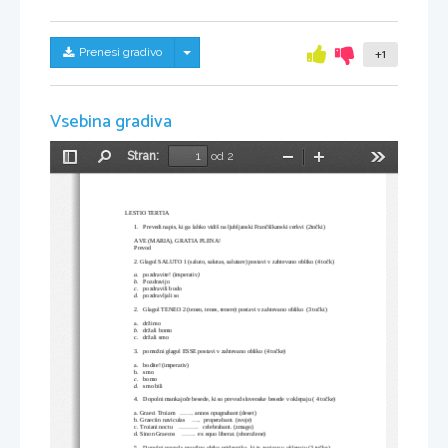
Skrij/prikaži meni
Prenesi gradivo
+1
Vsebina gradiva
Stran:
od 2
Preklopi
Najdi
Pomanjšaj
Povečaj
Orodja
stransko
vrstico
LESTIO TERTIA
1.
Prevedi napis, ki ga lahko vidiš na ljubljanski Frančiškanski cerkvi (2točki)
AVE (MARIA), GRATIA PLENA!
Prevod
2. Glagol SALUTO 1 (saluto, salutas, salutare) postavi v zahtevano obliko (4 točk)
a.
pozdravite! (imperativ
)  
b.
Pozdravijo  
c.
pozdravili bodo 
d.
pozdravljali so  
2.
Glagol TENEO 2 (teneo, tenes, tenere) postavi v zahtevano obliko  (3 točki)
a.
držimo  
b.
držali bomo  
c.
držali smo   
3.
pomožni glagol ESSE postavi v zahtevano obliko (4 točke)
a.
bodite! (imperativ)
b.
smo  
c.
bomo 
d.
smo bili  
4.
Dopolni mankajoče besede, ki so prevod slovenske besede v oklepaju ( 4 točke)
a. Graeci Troiam   ....... annos opugnabant (deset)
b. Graeciin naviculas    .....  properabant. (svoje)
c. Troiani noctu    ..........   celebrabant. (zmago)
d. Sinon Graecos    .......  ex equo liberat. (oborožene)