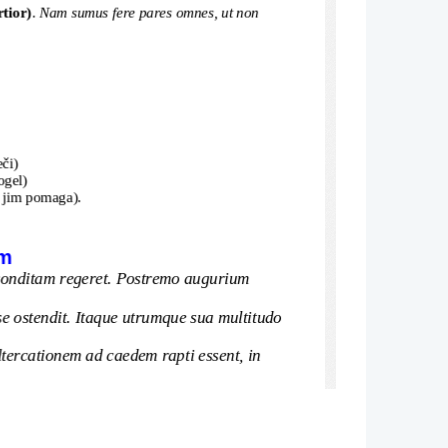
rtior)
. Nam sumus fere pares omnes, ut non 
eči)
ogel)
jim pomaga).
em
 conditam regeret. Postremo augurium 
 
 ostendit. Itaque utrumque sua multitudo 
tercationem ad caedem rapti essent, in 
do mu bo po ustanovitvi ______________. 