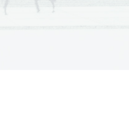
pomen angleške besede
.
 slovenski pomen angleške besede
 ________________
________________
 ________________
________________
 ________________
________________
 ________________
________________