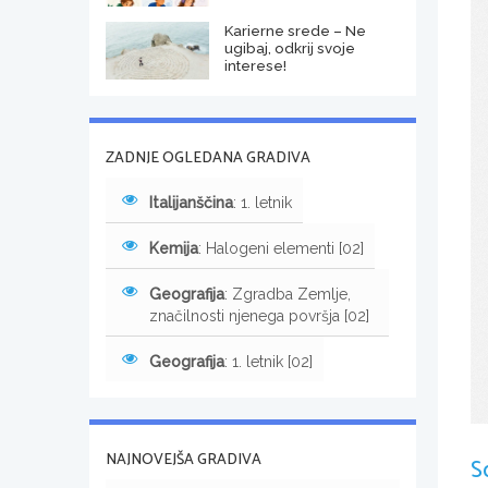
Karierne srede – Ne
ugibaj, odkrij svoje
interese!
ZADNJE OGLEDANA GRADIVA
Italijanščina
: 1. letnik
Kemija
: Halogeni elementi [02]
Geografija
: Zgradba Zemlje,
značilnosti njenega površja [02]
Geografija
: 1. letnik [02]
NAJNOVEJŠA GRADIVA
S