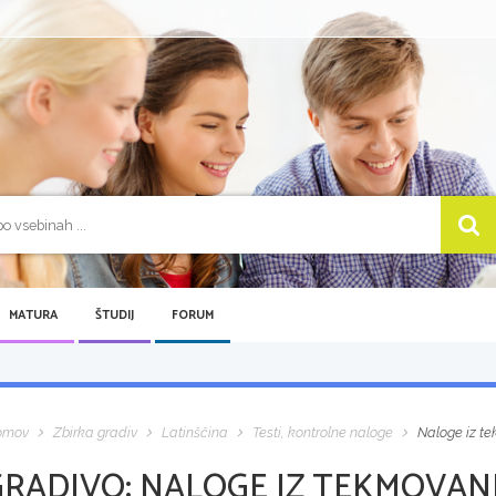
MATURA
ŠTUDIJ
FORUM
omov
Zbirka gradiv
Latinščina
Testi, kontrolne naloge
Naloge iz te
GRADIVO:
NALOGE IZ TEKMOVANJ