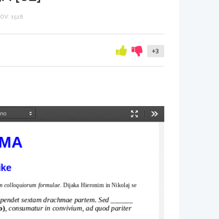
V: 1518
+3
Način
Orodja
predstavitve
IMA
ike
m colloquiorum formulae
. Dijaka Hieronim in Nikolaj se 
a pendet sextam drachmae partem. Sed ______ 
o)
, consumatur in convivium, ad quod pariter 