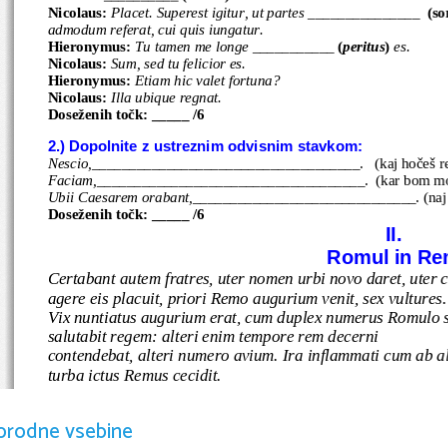
Nicolaus: 
Placet. Superest igitur, ut partes _______________
(so
admodum referat, cui quis iungatur.
Hieronymus: 
Tu tamen me longe ___________ 
(
peritus
)
 es.
Nicolaus: 
Sum, sed tu felicior es.
Hieronymus: 
Etiam hic valet fortuna?
Nicolaus: 
Illa ubique regnat.
Doseženih točk: _____ /6
2.) Dopolnite z ustreznim odvisnim stavkom:
Nescio,
____________________________________.
 (kaj hočeš r
Faciam,
____________________________________.
 (kar bom m
Ubii Caesarem orabant,
______________________________. (naj 
Doseženih točk: _____ /6
II. 
Romul in R
Certabant autem fratres, uter nomen urbi novo daret, uter
agere eis placuit, priori Remo augurium venit, sex vultures.
Vix nuntiatus augurium erat, cum duplex numerus Romulo se
salutabit regem: alteri enim tempore rem decerni 
contendebat, alteri numero avium. Ira inflammati cum ab al
turba ictus Remus cecidit.
Prevod:
orodne vsebine
Brata pa sta tekmovala, kdo bo dal ime novemu mestu in k
Potem sta sklenila izvesti prerokovanje iz ptičjega leta. 