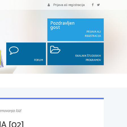
Prijava ali registracija
Pozdravljen
gost
PRIJAVA ALI
REGISTRACIJA
ISKALNIK ŠTUDIJSKIH
FORUM
PROGRAMOV
kmovanja [02]
A [02]