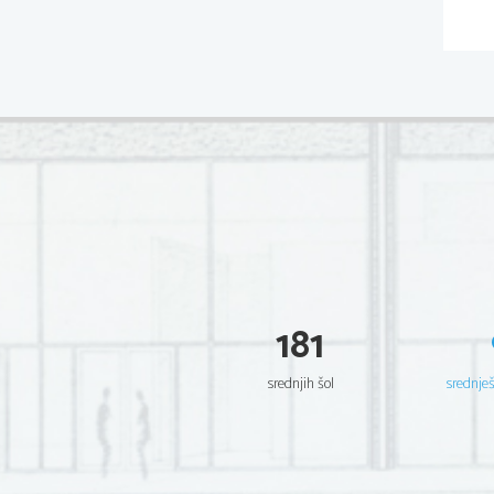
181
srednjih šol
srednje