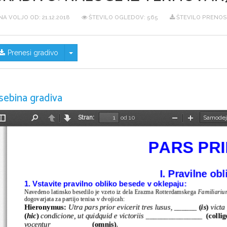
NA VOLJO OD:
21.12.2018
ŠTEVILO OGLEDOV: 565
ŠTEVILO PRENOSO
Skrij/prikaži meni
Prenesi gradivo
sebina gradiva
Stran:
od 10
Preklopi
Najdi
Nazaj
Naprej
Pomanjšaj
Povečaj
stransko
vrstico
PARS PR
I.
 Pravilne obl
1. Vstavite pravilno obliko besede v oklepaju:
Navedeno latinsko besedilo je vzeto iz dela Erazma Rotterdamskega 
Familiariu
dogovarjata za partijo tenisa v dvojicah:
Hieronymus: 
Utra pars prior evicerit tres lusus, ______ 
(
is
)
 vict
(
hic
)
 condicione, ut quidquid e victoriis _______________
(collig
vocentur __________ 
(omnis)
.