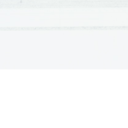
Na podlagi latinske ustreznice ugotovite slovenski 
2.) 
 latinska ustreznica
question
 _____________
insists
 _____________
elimination (e- + limin-)
 _____________
committed
 _____________
investment (in- + vest-)
 _____________
interest
 _____________
initial
 _____________
additional
 _____________ 