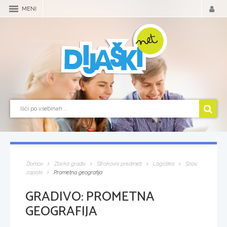
MENI
Domov
Zbirka gradiv
Strokovni predmeti
Logistika
Snov,
zapiski
Prometna geografija
GRADIVO:
PROMETNA
GEOGRAFIJA