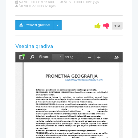
NA VOLJO OD:
21.12.2018
ŠTEVILO OGLEDOV: 3196
ŠTEVILO PRENOSOV: 6306
Skrij/prikaži meni
Prenesi gradivo
+10
Vsebina gradiva
Stran:
od 15
Preklopi
Najdi
Pomanjšaj
Povečaj
Orodja
stransko
vrstico
PROMETNA GEOGRAFIJA
                                             (LOGISTIKA TOVORNIH TOKOV 1-LTI)
1.Razloži prednosti in pomanjkljivosti cestnega prometa.
PREDNOSTI CESTNEGA PROMETA:
prilagodljiv,primeren za individualni
promet,raznovrsten,
udoben,dostava   blaga   in   potnikov   je   možna   praktično   povsod   brez
pretovarjanja,dobro se prilagaja drugim vrstam prometa,na kratke razdalje
je hiter,primeren kjer so potrebni hitri prevozi majhnih serij.
POMANJKLJIVOSTI:
skromna zmogljivost,energetsko potratnost,povzroča
hrup,manjša varnost,povzroča preobremenjenost mest s prometom,močno
onesnažuje
okolje
z
odpadnim
avtomobilom,gumami,akumulatorji,občutljivost       na       vremenske
razmere,predvsem tranzitni promet prinaša tudi različne vrste kriminala.
2.Razloži prednosti in pomanjkljivosti železniškega prometa.
PREDNOSTI:
je varen,relativno tih,značilna je množičnost
 prevoza,je
 hiter
na daljše razdalje,je ekološko sprejemljiv,je cenejši od cestnega prometa.
POMANJKLJIVOSTI:
lahko   premaguje   veliko   manjše   vzpone   kot   cestni
promet,ni primeren za kratke razdalje,ker gre za javni promet,smo vezani
na vozni red.
3.Razloži prednosti in pomanjkljivosti vodnega prometa.
PREDNOSTI:
velika transportna zmogljivost,je varen,je primeren za velike
razdalje,je ekonomičen,praktično neomejena propustnost morskih poti.
POMANJKLJIVOSTI:
visoki
finančni
vložki
v