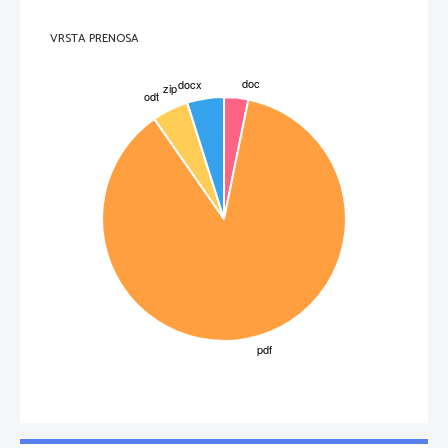
območjih (predvsem manj razvitih) še sedaj predstavljajo skoraj edino
prometno sredstvo. To še posebej velja za vlažne tropske predele, kjer je
gradnja   cest   in   železnic   zelo   otežena   zaradi   neugodnih   ostalih
naravnogeografskih   in   družbeno-geografskih   razmer   (gosto   rastlinstvo,
VRSTA PRENOSA
močvirnat teren, redka naseljenost). Na nekaterih rekah se za mnoge ljudi
odvija večji del njihovega življenja, saj trgujejo kar na vodi in na njej tudi
prebivajo. 
Primer tropskih rek z veliko prometa so npr. Amazonka v
Južni Ameriki, Kongo in Niger v Afriki, Mekong v Aziji.
 Medtem ko je
v   manj   razvitem   svetu   rečni   promet   pogosto   najpomembnejša   vrsta
prometa, je v razvitem svetu običajno dopolnitev ostalih vrst prometa.
Med   jezeri   so   za   promet   običajno   pomembna   velika   jezera.  
Med
najpomembnejšimi so Velika jezera v Severni Ameriki, Kaspijsko
jezero (največje jezero po površini na svetu), Bajkalsko jezero
3