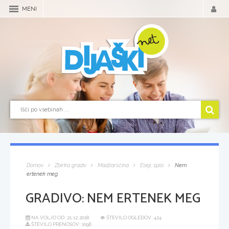
MENI
Domov
Zbirka gradiv
Madžarščina
Eseji, spisi
Nem
ertenek meg
GRADIVO:
NEM ERTENEK MEG
NA VOLJO OD:
21.12.2018
ŠTEVILO OGLEDOV: 424
ŠTEVILO PRENOSOV: 1096