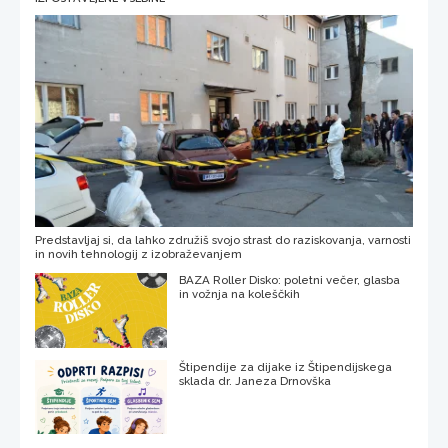
Predstavljaj si, da lahko združiš svojo strast do raziskovanja, varnosti
in novih tehnologij z izobraževanjem
BAZA Roller Disko: poletni večer, glasba
in vožnja na koleščkih
Štipendije za dijake iz Štipendijskega
sklada dr. Janeza Drnovška